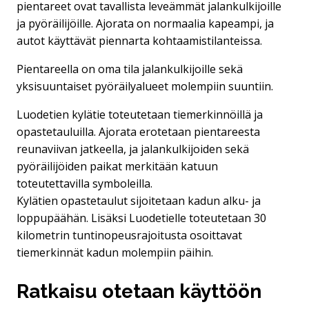
pientareet ovat tavallista leveämmät jalankulkijoille
ja pyöräilijöille. Ajorata on normaalia kapeampi, ja
autot käyttävät piennarta kohtaamistilanteissa.
Pientareella on oma tila jalankulkijoille sekä
yksisuuntaiset pyöräilyalueet molempiin suuntiin.
Luodetien kylätie toteutetaan tiemerkinnöillä ja
opastetauluilla. Ajorata erotetaan pientareesta
reunaviivan jatkeella, ja jalankulkijoiden sekä
pyöräilijöiden paikat merkitään katuun
toteutettavilla symboleilla.
Kylätien opastetaulut sijoitetaan kadun alku- ja
loppupäähän. Lisäksi Luodetielle toteutetaan 30
kilometrin tuntinopeusrajoitusta osoittavat
tiemerkinnät kadun molempiin päihin.
Ratkaisu otetaan käyttöön