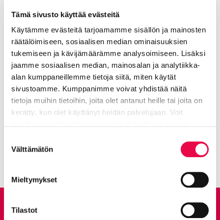
Tämä sivusto käyttää evästeitä
Käytämme evästeitä tarjoamamme sisällön ja mainosten
räätälöimiseen, sosiaalisen median ominaisuuksien
Jaa Facebookissa
Jaa LinkedInissä
Jaa X:ssä
Jaa WhasAppissa
Jaa:
tukemiseen ja kävijämäärämme analysoimiseen. Lisäksi
jaamme sosiaalisen median, mainosalan ja analytiikka-
alan kumppaneillemme tietoja siitä, miten käytät
Kategorioiden arkisto:
Tiedotteet
sivustoamme. Kumppanimme voivat yhdistää näitä
Aihealueet:
Asu ja rakenna
tietoja muihin tietoihin, joita olet antanut heille tai joita on
kerätty, kun olet käyttänyt heidän palvelujaan. Voit
Avainsanat:
Liikenne ja kadut
,
Kadut
muuttaa hyväksyntääsi sivuston alalaidassa olevan
Tietoa evästeistä
linkin kautta.
Suostumuksen
Kaikki artikkelit:
Ajankohtaista
Välttämätön
valinta
Mieltymykset
Anna palautetta
Tilastot