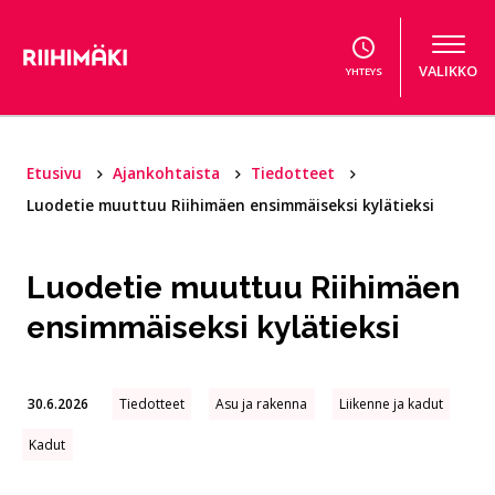
Hyppää sisältöön
VALIKKO
YHTEYS
Etusivu
Ajankohtaista
Tiedotteet
Luodetie muuttuu Riihimäen ensimmäiseksi kylätieksi
Luodetie muuttuu Riihimäen
ensimmäiseksi kylätieksi
30.6.2026
Tiedotteet
Asu ja rakenna
Liikenne ja kadut
Kadut