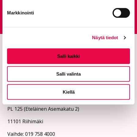
Markkinointi
Palautepalvelu
Siirtyy ulkoiselle sivust
Näytä tiedot
Salli kaikki
Salli valinta
Kiellä
Riihimäen kaupunki
PL 125 (Eteläinen Asemakatu 2)
11101 Riihimäki
Vaihde: 019 758 4000