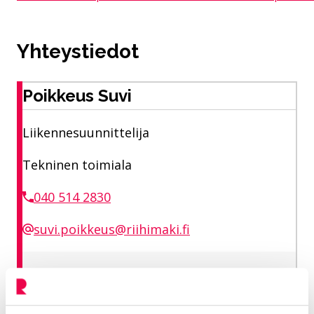
Yhteystiedot
Poikkeus Suvi
Liikennesuunnittelija
Tekninen toimiala
040 514 2830
suvi.poikkeus@riihimaki.fi
Suunnittelun ja toiminnanohjauksen
vastuualue Kaupunkiympäristön
suunnittelun palvelualue