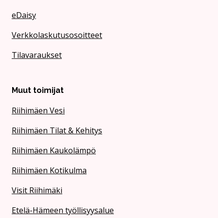
eDaisy
Verkkolaskutusosoitteet
Tilavaraukset
Muut toimijat
Riihimäen Vesi
Riihimäen Tilat & Kehitys
Riihimäen Kaukolämpö
Riihimäen Kotikulma
Visit Riihimäki
Etelä-Hämeen työllisyysalue