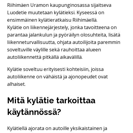
Riihimäen Uramon kaupunginosassa sijaitseva
Luodetie muutetaan kylätieksi. Kyseessä on
ensimmäinen kylätieratkaisu Riihimäellä.
Kylätie on liikennejärjestely, jonka tavoitteena on
parantaa jalankulun ja pyöräilyn olosuhteita, lisätä
liikenneturvallisuutta, ohjata autoilijoita paremmin
soveltuville väylille sekä rauhoittaa alueen
autoliikennettä pitkällä aikavälillä.
Kylätie soveltuu erityisesti kohteisiin, joissa
autoliikenne on vähäistä ja ajonopeudet ovat
alhaiset.
Mitä kylätie tarkoittaa
käytännössä?
Kylätiellä ajorata on autoille yksikaistainen ja