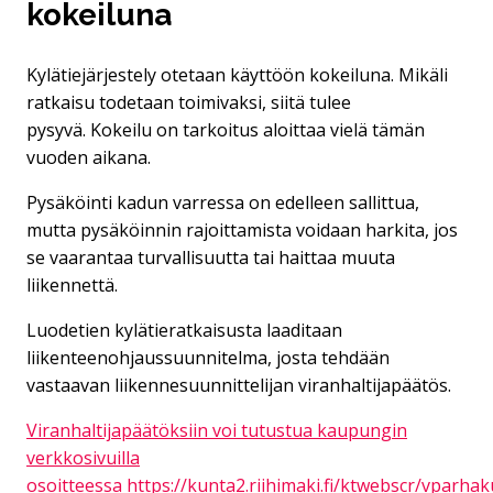
kokeiluna
Kylätiejärjestely otetaan käyttöön kokeiluna. Mikäli
ratkaisu todetaan toimivaksi, siitä tulee
pysyvä. Kokeilu on tarkoitus aloittaa vielä tämän
vuoden aikana.
Pysäköinti kadun varressa on edelleen sallittua,
mutta pysäköinnin rajoittamista voidaan harkita, jos
se vaarantaa turvallisuutta tai haittaa muuta
liikennettä.
Luodetien kylätieratkaisusta laaditaan
liikenteenohjaussuunnitelma, josta tehdään
vastaavan liikennesuunnittelijan viranhaltijapäätös.
Viranhaltijapäätöksiin voi tutustua kaupungin
verkkosivuilla
osoitteessa https://kunta2.riihimaki.fi/ktwebscr/vparha