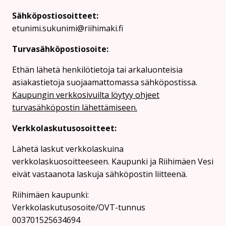
Sähköpostiosoitteet:
etunimi.sukunimi@riihimaki.fi
Turvasähköpostiosoite:
Ethän lähetä henkilötietoja tai arkaluonteisia
asiakastietoja suojaamattomassa sähköpostissa.
Kaupungin verkkosivuilta löytyy ohjeet
turvasähköpostin lähettämiseen.
Verkkolaskutusosoitteet:
Lähetä laskut verkkolaskuina
verkkolaskuosoitteeseen. Kaupunki ja Riihimäen Vesi
eivät vastaanota laskuja sähköpostin liitteenä.
Riihimäen kaupunki:
Verkkolaskutusosoite/OVT-tunnus
003701525634694