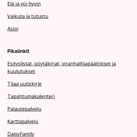
Elä ja voi hyvin
Vaikuta ja tutustu
Asioi
Pikalinkit
Esityslistat, pöytäkirjat, viranhaltijapäätökset ja
kuulutukset
Tilaa uutiskirje
Tapahtumakalenteri
Palautepalvelu
Karttapalvelu
DaisyFamily