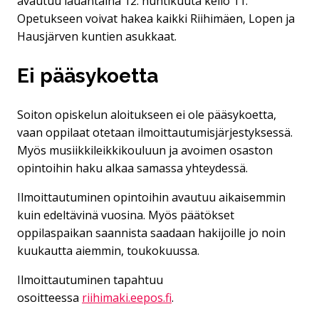
avautuu lauantaina 12. huhtikuuta kello 11.
Opetukseen voivat hakea kaikki Riihimäen, Lopen ja
Hausjärven kuntien asukkaat.
Ei pääsykoetta
Soiton opiskelun aloitukseen ei ole pääsykoetta,
vaan oppilaat otetaan ilmoittautumisjärjestyksessä.
Myös musiikkileikkikouluun ja avoimen osaston
opintoihin haku alkaa samassa yhteydessä.
Ilmoittautuminen opintoihin avautuu aikaisemmin
kuin edeltävinä vuosina. Myös päätökset
oppilaspaikan saannista saadaan hakijoille jo noin
kuukautta aiemmin, toukokuussa.
Ilmoittautuminen tapahtuu
osoitteessa
riihimaki.eepos.fi
.