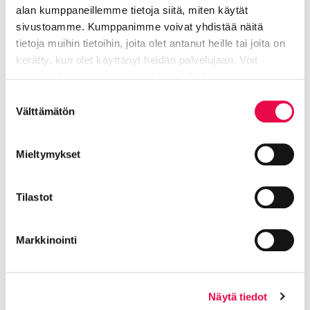
Sivistyksen ja hyvinvoinnin toimiala
alan kumppaneillemme tietoja siitä, miten käytät
sivustoamme. Kumppanimme voivat yhdistää näitä
050 574 9927
tietoja muihin tietoihin, joita olet antanut heille tai joita on
kerätty, kun olet käyttänyt heidän palvelujaan. Voit
minna.kajander@riihimaki.fi
muuttaa hyväksyntääsi sivuston alalaidassa olevan
Tietoa evästeistä
linkin kautta.
Suostumuksen
Riihimäen musiikkiopisto
Välttämätön
valinta
Mieltymykset
Jaa Facebookissa
Jaa LinkedInissä
Jaa X:ssä
Jaa WhasAppissa
Jaa:
Tilastot
Kategorioiden arkisto:
Tiedotteet
Markkinointi
Aihealueet:
Opi ja kasvata
Avainsanat:
Musiikkiopisto
,
Taiteen perusopetus
Näytä tiedot