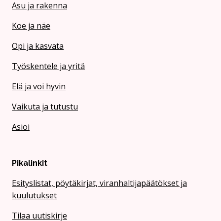
Asu ja rakenna
Koe ja näe
Opi ja kasvata
Työskentele ja yritä
Elä ja voi hyvin
Vaikuta ja tutustu
Asioi
Pikalinkit
Esityslistat, pöytäkirjat, viranhaltijapäätökset ja
kuulutukset
Tilaa uutiskirje