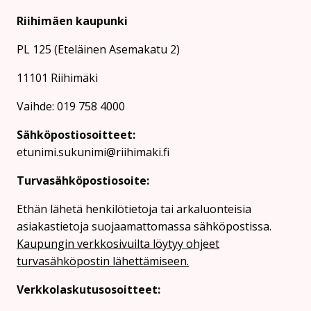
Riihimäen kaupunki
PL 125 (Eteläinen Asemakatu 2)
11101 Riihimäki
Vaihde: 019 758 4000
Sähköpostiosoitteet:
etunimi.sukunimi@riihimaki.fi
Turvasähköpostiosoite:
Ethän lähetä henkilötietoja tai arkaluonteisia
asiakastietoja suojaamattomassa sähköpostissa.
Kaupungin verkkosivuilta löytyy ohjeet
turvasähköpostin lähettämiseen.
Verkkolaskutusosoitteet: