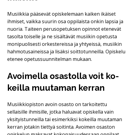
Musiikkia pääsevät opiskelemaan kaiken ikäiset
ihmiset, vaikka suurin osa oppilaista onkin lapsia ja
nuoria. Taiteen perusopetuksen opinnot etenevät
tasolta toiselle ja ne sisältävät musiikin opetusta
monipuolisesti orkestereissa ja yhtyeissä, musiikin
hahmotusaineissa ja lisäksi soittotunneilla. Opiskelu
etenee opetussuunnitelman mukaan.
Avoi­mel­la osas­tol­la voit ko­
keil­la muu­ta­man ker­ran
Musiikkiopiston avoin osasto on tarkoitettu
sellaisille ihmisille, jotka haluavat opiskella vain
yksityistunneilla tai esimerkiksi kokeilla muutaman
kerran jotakin tiettyä soitinta. Avoimen osaston
opiskelun maksavat kokonaisuudessaan oppilaat