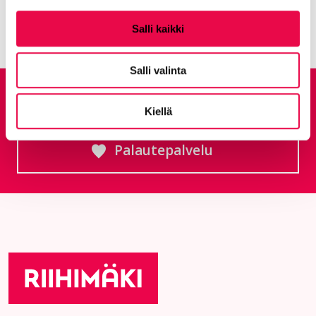
Kaikki artikkelit:
Ajankohtaista
Salli kaikki
Salli valinta
Anna palautetta
Kiellä
Palautepalvelu
Siirtyy ulkoiselle sivust