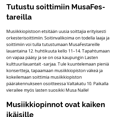
Tu­tus­tu­ soit­ti­miin Musa­Fes­
ta­reil­la
Musiikkiopistoon etsitään uusia soittajia erityisesti
orkesterisoittimiin. Soitinvalikoima on todella laaja ja
soittimiin voi tulla tutustumaan MusaFestareille
lauantaina 12. huhtikuuta kello 11–14. Tapahtumaan
on vapaa pääsy ja se on osa kaupungin Lasten
kulttuurilauantait -sarjaa. Tule kuuntelemaan pieniä
konsertteja, tapaamaan musiikkiopiston väkeä ja
kokeilemaan soittimia musiikkiopiston
päärakennukseen osoitteessa Valtakatu 10. Paikalla
vierailee myös lasten suosikki Musa Nalle!
Musiik­kio­pin­not ovat kai­ken
ikäi­sil­le