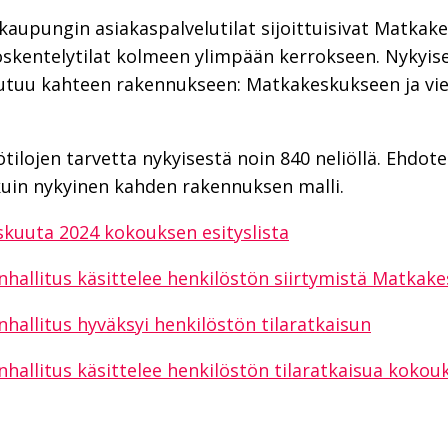
upungin asiakaspalvelutilat sijoittuisivat Matka
öskentelytilat kolmeen ylimpään kerrokseen. Nykyis
kautuu kahteen rakennukseen: Matkakeskukseen ja vi
ilojen tarvetta nykyisestä noin 840 neliöllä. Ehdotet
uin nykyinen kahden rakennuksen malli.
skuuta 2024 kokouksen esityslista
l­li­tus kä­sit­te­lee hen­ki­lös­tön siir­ty­mis­tä Mat­ka­k
hallitus hyväksyi henkilöstön tilaratkaisun
nhallitus käsittelee henkilöstön tilaratkaisua koko