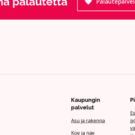
a palautetta
Palautepalve
Siirtyy
Kaupungin
P
palvelut
Es
Asu ja rakenna
pö
vi
Koe ja näe