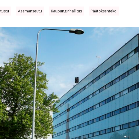
utustu
Asemanseutu
Kaupunginhallitus
Päätöksenteko