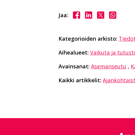
Jaa Facebookissa
Jaa LinkedInissä
Jaa X:ssä
Jaa Wha
Jaa:
Kategorioiden arkisto:
Tiedo
Aihealueet:
Vaikuta ja tutust
Avainsanat:
Asemanseutu
,
K
Kaikki artikkelit:
Ajankohtais