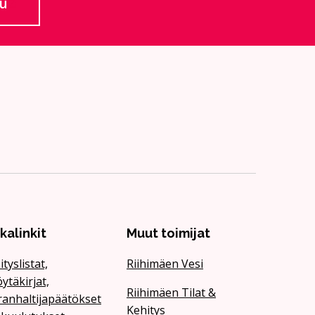
lu
 ulkoiselle sivustolle
ikalinkit
Muut toimijat
ityslistat,
Riihimäen Vesi
ytäkirjat,
Riihimäen Tilat &
ranhaltijapäätökset
Kehitys