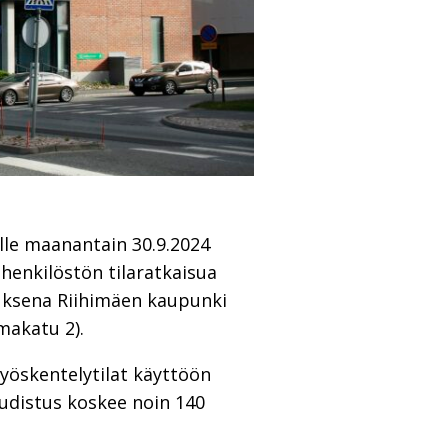
lle maanantain 30.9.2024
 henkilöstön tilaratkaisua
uksena Riihimäen kaupunki
makatu 2).
öskentelytilat käyttöön
udistus koskee noin 140