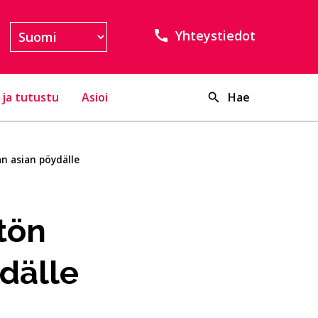
Yhteystiedot
 ja tutustu
Asioi
Hae
an asian pöydälle
tön
ydälle