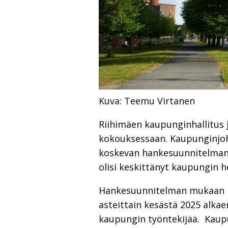
Kuva: Teemu Virtanen
Riihimäen kaupunginhallitus 
kokouksessaan. Kaupunginjohta
koskevan hankesuunnitelman 
olisi keskittänyt kaupungin 
Hankesuunnitelman mukaan ka
asteittain kesästä 2025 alka
kaupungin työntekijää. Kaupu