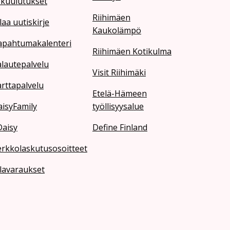
 kuulutukset
Riihimäen
laa uutiskirje
Kaukolämpö
apahtumakalenteri
Riihimäen Kotikulma
lautepalvelu
Visit Riihimäki
rttapalvelu
Etelä-Hämeen
isyFamily
työllisyysalue
Daisy
Define Finland
erkkolaskutusosoitteet
lavaraukset