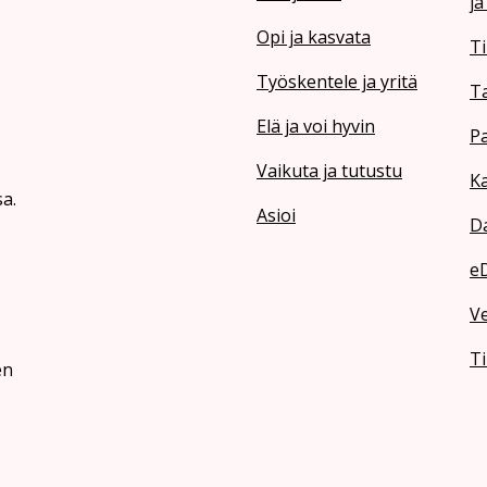
ja
Opi ja kasvata
Ti
Työskentele ja yritä
T
Elä ja voi hyvin
Pa
Vaikuta ja tutustu
Ka
a.
Asioi
Da
e
V
Ti
en