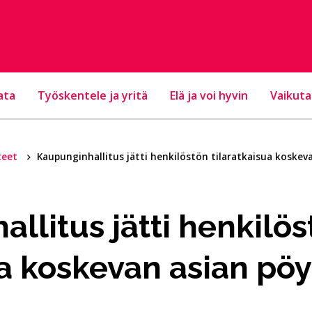
ata
Työskentele ja yritä
Elä ja voi hyvin
Vaikuta
teet
Kaupunginhallitus jätti henkilöstön tilaratkaisua koskev
llitus jätti henkilös
ua koskevan asian pö