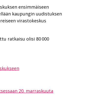
keskuksen ensimmäiseen
ellään kaupungin uudistuksen
ereiseen virastokeskus
tu ratkaisu olisi 80 000
es­kuk­seen
uksessaan 20. marraskuuta