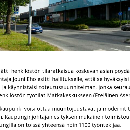
jätti henkilöstön tilaratkaisua koskevan asian pöydä
ja Jouni Eho esitti hallitukselle, että se hyväksyisi
ja käynnistäisi toteutussuunnitelman, jonka seura
henkilöstön työtilat Matkakeskukseen (Eteläinen Ase
upunki voisi ottaa muuntojoustavat ja modernit ty
en. Kaupunginjohtajan esityksen mukainen toimistou
ngilla on töissä yhteensä noin 1100 työntekijää.