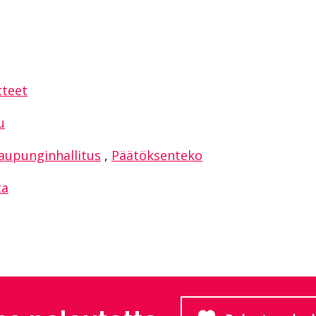
sAppissa
tteet
u
aupunginhallitus
,
Päätöksenteko
ta