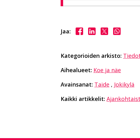
Jaa Facebookissa
Jaa LinkedInissä
Jaa X:ssä
Jaa Wha
Jaa:
Kategorioiden arkisto:
Tiedo
Aihealueet:
Koe ja näe
Avainsanat:
Taide
,
Jokikylä
Kaikki artikkelit:
Ajankohtais