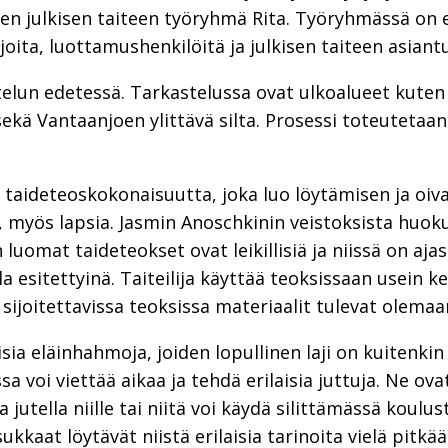
mäen julkisen taiteen työryhmä Rita. Työryhmässä on
oita, luottamushenkilöitä ja julkisen taiteen asiantu
telun edetessä. Tarkastelussa ovat ulkoalueet kuten
ekä Vantaanjoen ylittävä silta. Prosessi toteutetaa
an taideteoskokonaisuutta, joka luo löytämisen ja oiv
ia, myös lapsia. Jasmin Anoschkinin veistoksista huok
luomat taideteokset ovat leikillisiä ja niissä on aja
la esitettyinä. Taiteilija käyttää teoksissaan usein 
 sijoitettavissa teoksissa materiaalit tulevat olemaa
sia eläinhahmoja, joiden lopullinen laji on kuitenkin 
nssa voi viettää aikaa ja tehdä erilaisia juttuja. Ne o
jutella niille tai niitä voi käydä silittämässä koulus
sukkaat löytävät niistä erilaisia tarinoita vielä pitk