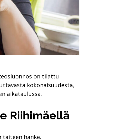
 teosluonnos on tilattu
teuttavasta kokonaisuudesta,
n aikataulussa.
ke Riihimäellä
n taiteen hanke.