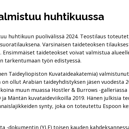
almistuu huhtikuussa
uu huhtikuun puolivälissä 2024. Teostilaus toteuteta
n suoratilauksena. Varsinaisen taideteoksen tilaukse
 Ensimmäiset taideteokset voivat valmistua alueell
kin tarkentumaan työn edistyessä.
en Taideyliopiston Kuvataideakatemia) valmistunut t
n on ollut Arabian taideyhdistyksen jäsen vuodesta 
 aikoina muun muassa Hostler & Burrows -galleriassa
0 ja Mäntän kuvataideviikoilla 2019. Hänen julkisia
nnaislajikkeiden synty, joka on toteutettu Espoon 
ta -dokumentin (YLE) toisen kauden kahdeksannessa 