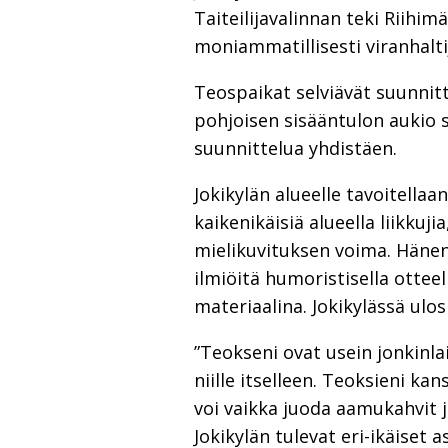
Taiteilijavalinnan teki Riihi
moniammatillisesti viranhaltij
Teospaikat selviävät suunnit
pohjoisen sisääntulon aukio s
suunnittelua yhdistäen.
Jokikylän alueelle tavoitella
kaikenikäisiä alueella liikkuj
mielikuvituksen voima. Hänen 
ilmiöitä humoristisella otteel
materiaalina. Jokikylässä ulos
”Teokseni ovat usein jonkinlai
niille itselleen. Teoksieni ka
voi vaikka juoda aamukahvit ja 
Jokikylän tulevat eri-ikäiset a