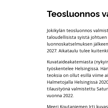
Teosluonnos v
Jokikylän teosluonnos valmist
taloudellisista syistä johtue
luonnoskatselmuksen jälkeen.
2027. Aikataulu tulee kuiten
Kuvataideakatemiasta (nykyin
työskentelee Helsingissä. Hä
teoksia on ollut esillä viime
Halmetojalla Helsingissä 202
tilaustyönä valmistettu Satu
vuonna 2022.
Meeri Koutaniemen Irti kuvas