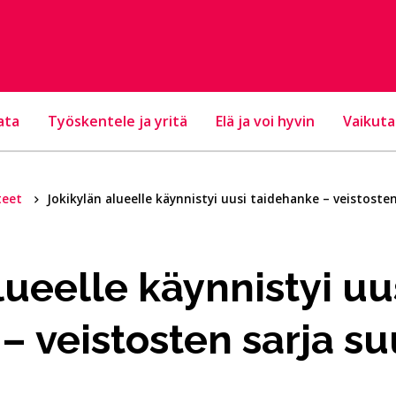
ata
Työskentele ja yritä
Elä ja voi hyvin
Vaikuta
teet
Jokikylän alueelle käynnistyi uusi taidehanke – veistosten
lueelle käynnistyi uu
– veistosten sarja su