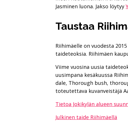
Jasminen luona. Jakso löytyy
Taustaa Riihim
Riihimäelle on vuodesta 2015 
taideteoksia. Riihimäen kaupu
Viime vuosina uusia taideteo
uusimpana kesäkuussa Riihimä
dale, Thorough bush, thoroug
toteutettava kuvanveistäjä Aa
Tietoa Jokikylän alueen suunn
Julkinen taide Riihimäellä