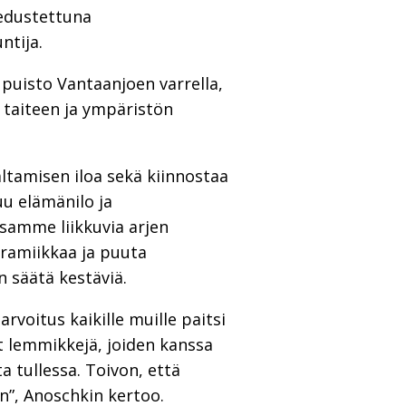
 edustettuna
ntija.
 puisto Vantaanjoen varrella,
n taiteen ja ympäristön
altamisen iloa sekä kiinnostaa
uu elämänilo ja
ssamme liikkuvia arjen
keramiikkaa ja puuta
n säätä kestäviä.
arvoitus kaikille muille paitsi
vat lemmikkejä, joiden kanssa
ta tullessa. Toivon, että
ään”, Anoschkin kertoo.