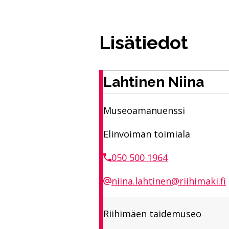
Lisätiedot
Lahtinen Niina
Museoamanuenssi
Elinvoiman toimiala
050 500 1964
niina.lahtinen@riihimaki.fi
Riihimäen taidemuseo