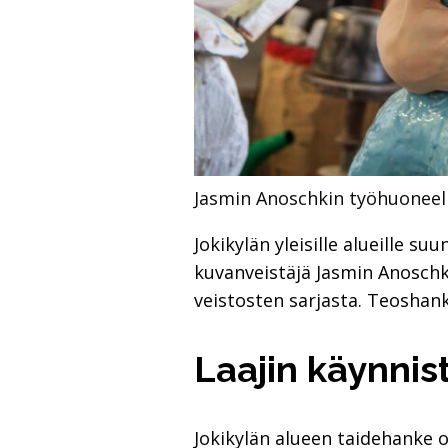
Jasmin Anoschkin työhuoneel
Jokikylän yleisille alueille s
kuvanveistäjä Jasmin Anoschk
veistosten sarjasta. Teoshan
Laajin käynnis
Jokikylän alueen taidehanke on