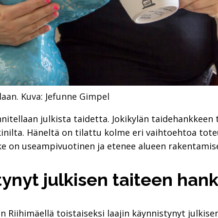
laan.
Kuva: Jefunne Gimpel
uunnitellaan julkista taidetta. Jokikylän taidehankkeen
inilta. Häneltä on tilattu kolme eri vaihtoehtoa to
ke on useampivuotinen ja etenee alueen rakentamise
tynyt julkisen taiteen han
 Riihimäellä toistaiseksi laajin käynnistynyt julkise