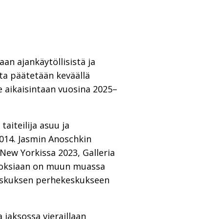
an ajankäytöllisistä ja
sta päätetään keväällä
e aikaisintaan vuosina 2025–
aiteilija asuu ja
2014. Jasmin Anoschkin
 New Yorkissa 2023, Galleria
 teoksiaan on muun muassa
keskuksen perhekeskukseen
jaksossa vieraillaan