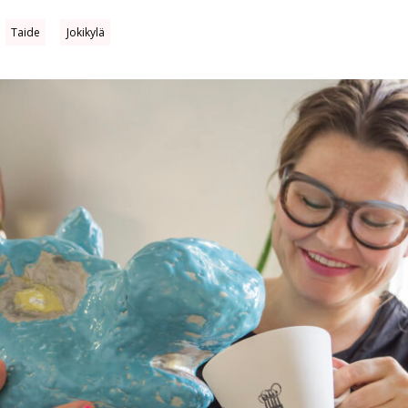
Taide
Jokikylä