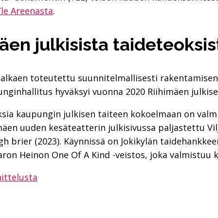
Yle Areenasta
.
äen julkisista taideteoksis
alkaen toteutettu suunnitelmallisesti rakentamisen 
nginhallitus hyväksyi vuonna 2020 Riihimäen julkise
ksia kaupungin julkisen taiteen kokoelmaan on val
en uuden kesäteatterin julkisivussa paljastettu Vil
h brier (2023). Käynnissä on Jokikylän taidehankkee
ron Heinon One Of A Kind -veistos, joka valmistuu k
ittelusta