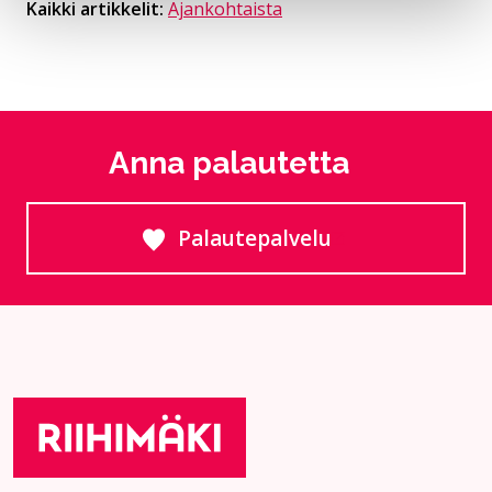
Kaikki artikkelit:
Ajankohtaista
Anna palautetta
Palautepalvelu
Siirtyy ulkoiselle sivust