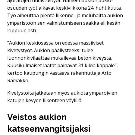
ajoratojen uudistustyöt. Hämeenaukion aukio-
osuuden työt alkavat keskiviikkona 24. huhtikuuta.
Työ aiheuttaa pientä liikenne- ja meluhaitta aukion
ympäristöön sen valmistumiseen saakka eli kesän
loppuun asti.
”Aukion keskiosassa on edessä massiiviset
kivetystyöt. Aukion päällysteeksi tulee
luonnonkivilaattaa mukailevaa betonikiveystä.
Kuusikulmaiset laatat painavat 31 kiloa kappale”,
kertoo kaupungin vastaava rakennuttaja Arto
Rämäkkö.
Kivetystöitä jatketaan myös aukiota ympäröivien
katujen kevyen liikenteen väylillä.
Veistos aukion
katseenvangitsijaksi