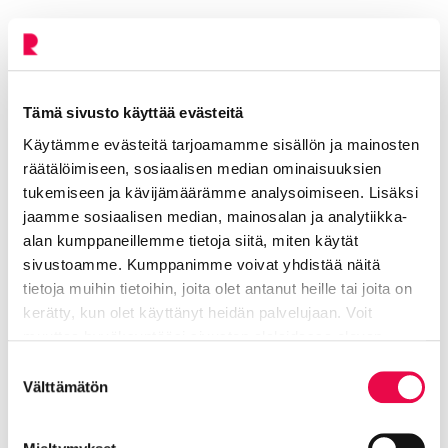
Lue myös
Kaupungin Kadut-verkkosivu
Uutinen 27.6.2023: Hämeenaukion uudistus etenee,
Tämä sivusto käyttää evästeitä
aukion maisemasuunnitelma nähtävillä
Käytämme evästeitä tarjoamamme sisällön ja mainosten
räätälöimiseen, sosiaalisen median ominaisuuksien
tukemiseen ja kävijämäärämme analysoimiseen. Lisäksi
Lisätiedot
jaamme sosiaalisen median, mainosalan ja analytiikka-
alan kumppaneillemme tietoja siitä, miten käytät
sivustoamme. Kumppanimme voivat yhdistää näitä
Sundman Päivi
tietoja muihin tietoihin, joita olet antanut heille tai joita on
kerätty, kun olet käyttänyt heidän palvelujaan. Voit
Kaupunginpuutarhuri
muuttaa hyväksyntääsi sivuston alalaidassa olevan
Tietoa evästeistä
linkin kautta.
Suostumuksen
Tekninen toimiala
Välttämätön
valinta
040 485 9622