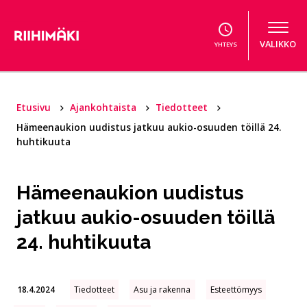
Hyppää sisältöön
VALIKKO
YHTEYS
Etusivu
Ajankohtaista
Tiedotteet
Hämeenaukion uudistus jatkuu aukio-osuuden töillä 24.
huhtikuuta
Hämeenaukion uudistus
jatkuu aukio-osuuden töillä
24. huhtikuuta
18.4.2024
Tiedotteet
Asu ja rakenna
Esteettömyys