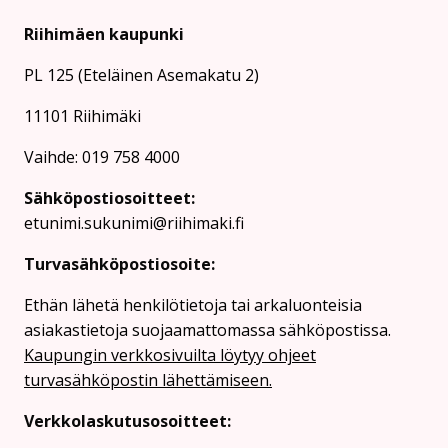
Riihimäen kaupunki
PL 125 (Eteläinen Asemakatu 2)
11101 Riihimäki
Vaihde: 019 758 4000
Sähköpostiosoitteet:
etunimi.sukunimi@riihimaki.fi
Turvasähköpostiosoite:
Ethän lähetä henkilötietoja tai arkaluonteisia
asiakastietoja suojaamattomassa sähköpostissa.
Kaupungin verkkosivuilta löytyy ohjeet
turvasähköpostin lähettämiseen.
Verkkolaskutusosoitteet: