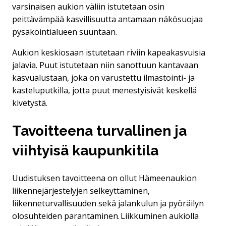
varsinaisen aukion väliin istutetaan osin
peittävämpää kasvillisuutta antamaan näkösuojaa
pysäköintialueen suuntaan.
Aukion keskiosaan istutetaan riviin kapeakasvuisia
jalavia. Puut istutetaan niin sanottuun kantavaan
kasvualustaan, joka on varustettu ilmastointi- ja
kasteluputkilla, jotta puut menestyisivät keskellä
kivetystä.
Tavoitteena turvallinen ja
viihtyisä kaupunkitila
Uudistuksen tavoitteena on ollut Hämeenaukion
liikennejärjestelyjen selkeyttäminen,
liikenneturvallisuuden sekä jalankulun ja pyöräilyn
olosuhteiden parantaminen. Liikkuminen aukiolla