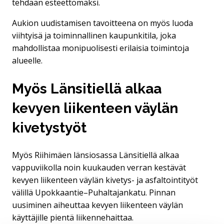
tehdään esteettömäksi.
Aukion uudistamisen tavoitteena on myös luoda
viihtyisä ja toiminnallinen kaupunkitila, joka
mahdollistaa monipuolisesti erilaisia toimintoja
alueelle.
Myös Länsitiellä alkaa
kevyen liikenteen väylän
kivetystyöt
Myös Riihimäen länsiosassa Länsitiellä alkaa
vappuviikolla noin kuukauden verran kestävät
kevyen liikenteen väylän kivetys- ja asfaltointityöt
välillä Upokkaantie–Puhaltajankatu. Pinnan
uusiminen aiheuttaa kevyen liikenteen väylän
käyttäjille pientä liikennehaittaa.