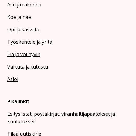
Asu ja rakenna
Koe ja näe
Opi ja kasvata
Työskentele ja yritä
Elä ja voi hyvin
Vaikuta ja tutustu
Asioi
Pikalinkit
Esityslistat, pöytäkirjat, viranhaltijapäätökset ja
kuulutukset
Tilaa uutiskirje