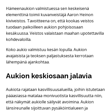
Hämeenaukion valmistuessa sen keskeisenä
elementtinä toimii kuvanveistäjä Aaron Heinon
kiviveistos. Tavoitteena on, että kookas veistos
tuodaan paikoilleen aukion pohjoisosaan
kesäkuussa. Veistos valaistaan maahan upotettavilla
kohdevaloilla.
Koko aukio valmistuu kesän lopulla. Aukion
avajaisista ja teoksen paljastuksesta kerrotaan
lähempänä ajankohtaa.
Aukion keskiosaan jalavia
Aukiota rajataan kasvillisuusalueilla, joihin istutetaan
pääasiassa matalaa monivuotista kasvillisuutta niin,
että näkymät aukiolle säilyvät avoimina. Aukion
länsireunalle sijoittuvan pysäköintialueen ja