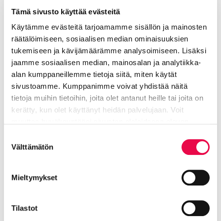
Sivistyksen ja hyvinvoinnin toimiala
Tämä sivusto käyttää evästeitä
040 330 4456
Käytämme evästeitä tarjoamamme sisällön ja mainosten
räätälöimiseen, sosiaalisen median ominaisuuksien
mary.keo@riihimaki.fi
tukemiseen ja kävijämäärämme analysoimiseen. Lisäksi
jaamme sosiaalisen median, mainosalan ja analytiikka-
alan kumppaneillemme tietoja siitä, miten käytät
Ervasti Outi
sivustoamme. Kumppanimme voivat yhdistää näitä
tietoja muihin tietoihin, joita olet antanut heille tai joita on
kerätty, kun olet käyttänyt heidän palvelujaan. Voit
Opetuspäällikkö
muuttaa hyväksyntääsi sivuston alalaidassa olevan
Tietoa evästeistä
linkin kautta.
Sivistyksen ja hyvinvoinnin toimiala
Suostumuksen
Välttämätön
valinta
040 593 4609
Mieltymykset
outi.ervasti@riihimaki.fi
Tilastot
Opetuspalveluiden hallinto