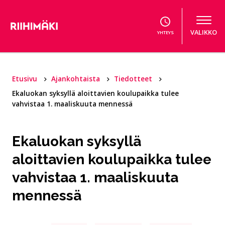
Hyppää sisältöön
VALIKKO
YHTEYS
Etusivu
Ajankohtaista
Tiedotteet
Ekaluokan syksyllä aloittavien koulupaikka tulee
vahvistaa 1. maaliskuuta mennessä
Ekaluokan syksyllä
aloittavien koulupaikka tulee
vahvistaa 1. maaliskuuta
mennessä