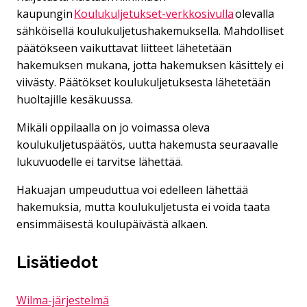
kaupungin
Koulukuljetukset-verkkosivulla
olevalla
sähköisellä koulukuljetushakemuksella. Mahdolliset
päätökseen vaikuttavat liitteet lähetetään
hakemuksen mukana, jotta hakemuksen käsittely ei
viivästy. Päätökset koulukuljetuksesta lähetetään
huoltajille kesäkuussa.
Mikäli oppilaalla on jo voimassa oleva
koulukuljetuspäätös, uutta hakemusta seuraavalle
lukuvuodelle ei tarvitse lähettää.
Hakuajan umpeuduttua voi edelleen lähettää
hakemuksia, mutta koulukuljetusta ei voida taata
ensimmäisestä koulupäivästä alkaen.
Lisätiedot
Wilma-järjestelmä