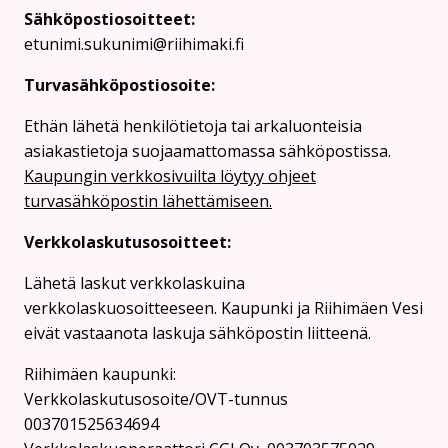
Sähköpostiosoitteet:
etunimi.sukunimi@riihimaki.fi
Turvasähköpostiosoite:
Ethän lähetä henkilötietoja tai arkaluonteisia
asiakastietoja suojaamattomassa sähköpostissa.
Kaupungin verkkosivuilta löytyy ohjeet
turvasähköpostin lähettämiseen.
Verkkolaskutusosoitteet:
Lähetä laskut verkkolaskuina
verkkolaskuosoitteeseen. Kaupunki ja Riihimäen Vesi
eivät vastaanota laskuja sähköpostin liitteenä.
Riihimäen kaupunki:
Verkkolaskutusosoite/OVT-tunnus
003701525634694