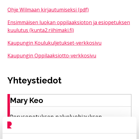
Ohje Wilmaan kirjautumiseksi (pdf)
Ensimmäisen luokan oppilaaksioton ja esiopetuksen
kuulutus (kunta2.riihimaki.fi)
Kaupungin Koulukuljetukset-verkkosivu
Kaupungin Oppilaaksiotto-verkkosivu
Yhteystiedot
Mary Keo
Perusopetuksen palveluohjauksen
koordinaattori