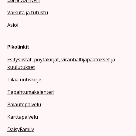
Elä ja voi hyvin
Vaikuta ja tutustu
Asioi
Pikalinkit
Esityslistat, pöytäkirjat, viranhaltijapäätökset ja
kuulutukset
Tilaa uutiskirje
Tapahtumakalenteri
Palautepalvelu
Karttapalvelu
DaisyFamily