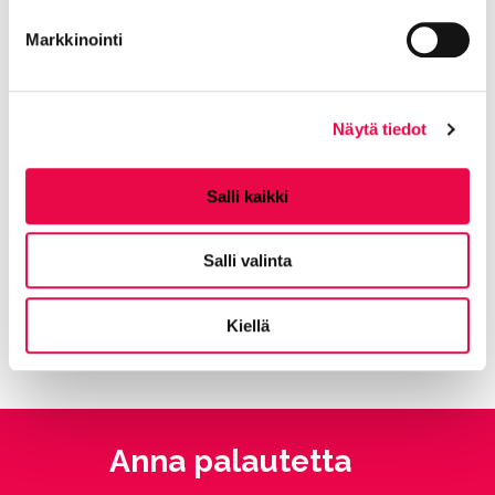
Markkinointi
Jaa Facebookissa
Jaa LinkedInissä
Jaa X:ssä
Jaa WhasAppissa
Jaa:
Näytä tiedot
Kategorioiden arkisto:
Tiedotteet
Salli kaikki
Aihealueet:
Opi ja kasvata
Avainsanat:
Perusopetus
,
Koulut
Salli valinta
Kaikki artikkelit:
Ajankohtaista
Kiellä
Anna palautetta