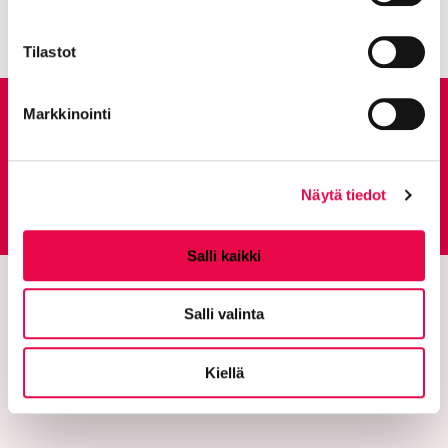
Tilastot
Markkinointi
Anna palautetta
Palautepalvelu
Näytä tiedot
Siirtyy ulkoiselle sivust
Salli kaikki
Salli valinta
Kiellä