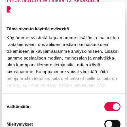
ilmoittautuminen alkaa 12. kesäkuuta
Artikkeli
23.1.2025
Tiedotteet
Elä ja voi hyvin
Tämä sivusto käyttää evästeitä
Uimahalli
Käytämme evästeitä tarjoamamme sisällön ja mainosten
Riihimäen uudistettu uimahalli avautuu 26.
räätälöimiseen, sosiaalisen median ominaisuuksien
helmikuuta 2025
tukemiseen ja kävijämäärämme analysoimiseen. Lisäksi
jaamme sosiaalisen median, mainosalan ja analytiikka-
alan kumppaneillemme tietoja siitä, miten käytät
sivustoamme. Kumppanimme voivat yhdistää näitä
Etusivu
Koe ja näe
Puistot ja viheralueet
Sivu
tietoja muihin tietoihin, joita olet antanut heille tai joita on
Puistot ja viheralueet
kerätty, kun olet käyttänyt heidän palvelujaan. Voit
muuttaa hyväksyntääsi sivuston alalaidassa olevan
Tietoa evästeistä
linkin kautta.
Suostumuksen
Välttämätön
valinta
Sivu:
1
Sivu:
2
Sivu:
3
Sivu:
4
Sivu:
5
←
→
Mieltymykset