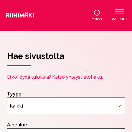
Hyppää sisältöön
VALIKKO
YHTEYS
Hae sivustolta
Etkö löydä tuloksia? Katso yhteystietohaku.
Tyyppi
Aihealue