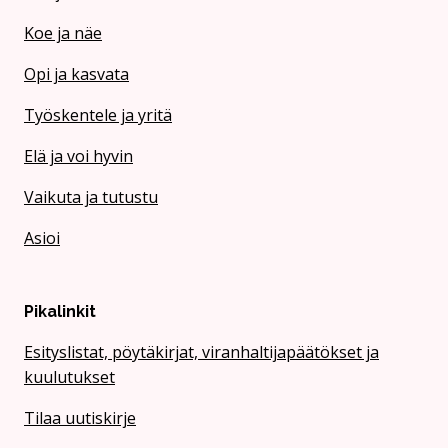
Koe ja näe
Opi ja kasvata
Työskentele ja yritä
Elä ja voi hyvin
Vaikuta ja tutustu
Asioi
Pikalinkit
Esityslistat, pöytäkirjat, viranhaltijapäätökset ja
kuulutukset
Tilaa uutiskirje