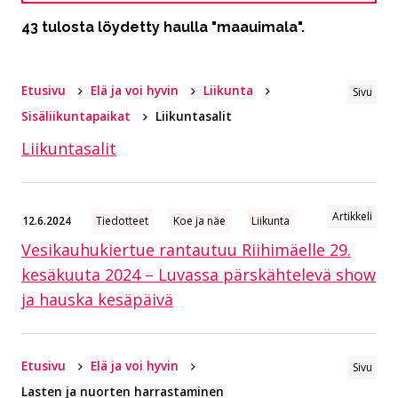
43 tulosta löydetty haulla "maauimala".
Etusivu
Elä ja voi hyvin
Liikunta
Sivu
Sisäliikuntapaikat
Liikuntasalit
Liikuntasalit
Artikkeli
12.6.2024
Tiedotteet
Koe ja näe
Liikunta
Vesikauhukiertue rantautuu Riihimäelle 29.
kesäkuuta 2024 – Luvassa pärskähtelevä show
ja hauska kesäpäivä
Etusivu
Elä ja voi hyvin
Sivu
Lasten ja nuorten harrastaminen