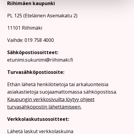
Riihimäen kaupunki
PL 125 (Eteläinen Asemakatu 2)
11101 Riihimäki
Vaihde: 019 758 4000
Sähköpostiosoitteet:
etunimi.sukunimi@riihimaki.fi
Turvasähköpostiosoite:
Ethän lähetä henkilötietoja tai arkaluonteisia
asiakastietoja suojaamattomassa sähköpostissa.
Kaupungin verkkosivuilta löytyy ohjeet
turvasähköpostin lähettämiseen.
Verkkolaskutusosoitteet:
Lähetä laskut verkkolaskuina