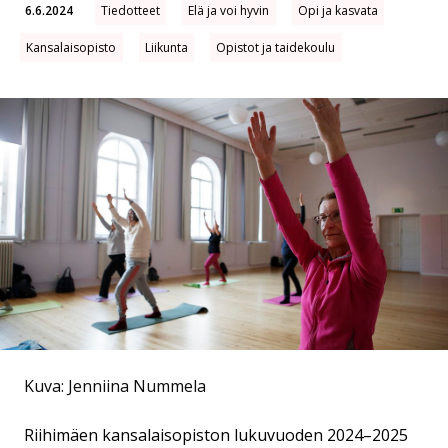
6.6.2024
Tiedotteet
Elä ja voi hyvin
Opi ja kasvata
Kansalaisopisto
Liikunta
Opistot ja taidekoulu
Kuva: Jenniina Nummela
Riihimäen kansalaisopiston lukuvuoden 2024–2025