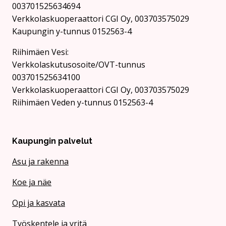
003701525634694
Verkkolaskuoperaattori CGI Oy, 003703575029
Kaupungin y-tunnus 0152563-4
Rii­hi­mäen Vesi:
Verkkolaskutusosoite/OVT-tunnus
003701525634100
Verkkolaskuoperaattori CGI Oy, 003703575029
Riihimäen Veden y-tunnus 0152563-4
Kaupungin palvelut
Asu ja rakenna
Koe ja näe
Opi ja kasvata
Työskentele ja yritä