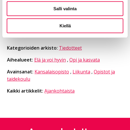
Salli valinta
Jaa Facebookissa
Jaa LinkedInissä
Jaa X:ssä
Jaa WhasAppissa
Kiellä
Jaa:
Kategorioiden arkisto:
Tiedotteet
Aihealueet:
Elä ja voi hyvin
,
Opi ja kasvata
Avainsanat:
Kansalaisopisto
,
Liikunta
,
Opistot ja
taidekoulu
Kaikki artikkelit:
Ajankohtaista