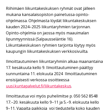
Riihimäen liikuntakeskuksen ryhmät ovat jälleen
mukana kansalaisopiston painetussa opinto-
ohjelmassa. Ohjelmasta löydät liikuntakeskuksen
kauden 2024–2025 liikuntaryhmien tarjonnan.
Opinto-ohjelmia on jaossa myös maauimalan
lipunmyynnissä (Salpausseläntie 16).
Liikuntakeskuksen ryhmien tarjonta löytyy myös
kaupungin liikuntakeskuksen verkkosivuilta.
Ilmoittautuminen liikuntaryhmiin alkaa maanantaina
17. kesäkuuta kello 9. Ilmoittautuminen päättyy
sunnuntaina 11. elokuuta 2024 Ilmoittautuminen
ensisijaisesti verkossa osoitteessa
uusi.kuntapalvelut.fi/liikuntakeskus
.
Ilmoittautua voi myös puhelimitse p. 050 562 8548
17.–20. kesäkuuta kello 9–11 ja 5.–9. elokuuta kello
9–11. Vapaita paikkoja voi tiedustella koko kauden