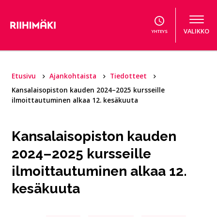
Hyppää sisältöön
VALIKKO
YHTEYS
Etusivu
Ajankohtaista
Tiedotteet
Kansalaisopiston kauden 2024–2025 kursseille
ilmoittautuminen alkaa 12. kesäkuuta
Kansalaisopiston kauden
2024–2025 kursseille
ilmoittautuminen alkaa 12.
kesäkuuta