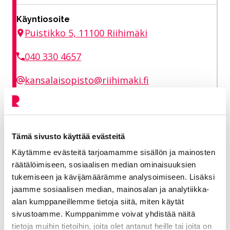
Käyntiosoite
Puistikko 5, 11100 Riihimäki
040 330 4657
kansalaisopisto@riihimaki.fi
Ilmonen Minni
Tämä sivusto käyttää evästeitä
Kansalaisopiston ja taiteen perusopetuksen
Käytämme evästeitä tarjoamamme sisällön ja mainosten
rehtori
räätälöimiseen, sosiaalisen median ominaisuuksien
tukemiseen ja kävijämäärämme analysoimiseen. Lisäksi
Sivistyksen ja hyvinvoinnin toimiala
jaamme sosiaalisen median, mainosalan ja analytiikka-
alan kumppaneillemme tietoja siitä, miten käytät
040 594 0574
sivustoamme. Kumppanimme voivat yhdistää näitä
tietoja muihin tietoihin, joita olet antanut heille tai joita on