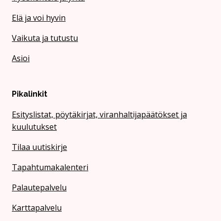
Elä ja voi hyvin
Vaikuta ja tutustu
Asioi
Pikalinkit
Esityslistat, pöytäkirjat, viranhaltijapäätökset ja
kuulutukset
Tilaa uutiskirje
Tapahtumakalenteri
Palautepalvelu
Karttapalvelu