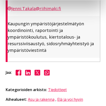
Jenni.Takala@riihimaki.fi
Kaupungin ympäristöjärjestelmätyön
koordinointi, raportointi ja
ympäristökoulutus, kiertotalous- ja
resurssiviisaustyö, sidosryhmäyhteistyö ja
ympäristöviestintä
Jaa Facebookissa
Jaa LinkedInissä
Jaa X:ssä
Jaa WhasAppissa
Jaa:
Kategorioiden arkisto:
Tiedotteet
Aihealueet:
Asu ja rakenna
,
Elä ja voi hyvin