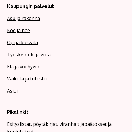
Kaupungin palvelut
Asu ja rakenna
Koe ja näe
Opi ja kasvata
Työskentele ja yritä
Elä ja voi hyvin
Vaikuta ja tutustu
Asioi
Pikalinkit
Esityslistat, pöytäkirjat, viranhaltijapäätökset ja
kuulutukset