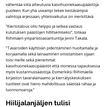
vähentää siitä aiheutuvia kasvihuonekaasupäästöjä
puoleen. Kun yhä useampi tekee kestävämpiä
valintoja arjessaan, yhteisvaikutus on merkittävä.
”Kiertotalous olisi helppo ja selkeä vastaus
kulutuksen päästöjen hillitsemiseksi”, toteaa
Riihimäen ympäristöasiantuntija Jenni Takala.
”Tavaroiden käyttöiän pidentäminen huoltamalla ja
korjaamalla sekä lainaaminen omistamisen sijaan
toisi meille sekä pienemmät
kasvihuonekaasupäästöt että monessa tapauksessa
myös kustannussäästöjä. Esimerkiksi Riihimäellä
kirjaston tavaralainaamo ja kierrätyskeskuksen
tuotteet ovat hieno mahdollisuus säästää rahaa ja
luonnonvaroja.”
Hiilijalanjäljen tulisi