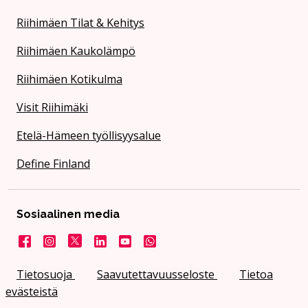
Riihimäen Tilat & Kehitys
Riihimäen Kaukolämpö
Riihimäen Kotikulma
Visit Riihimäki
Etelä-Hämeen työllisyysalue
Define Finland
Sosiaalinen media
Facebook
Instagram
X
LinkedIn
YouTube
Kaupunki WhatsApissa
Tietosuoja
Saavutettavuusseloste
Tietoa
evästeistä