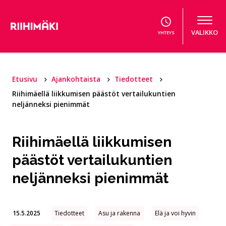
Hyppää sisältöön
VALIKKO
YHTEYS
Etusivu
Ajankohtaista
Tiedotteet
Riihimäellä liikkumisen päästöt vertailukuntien
neljänneksi pienimmät
Riihimäellä liikkumisen
päästöt vertailukuntien
neljänneksi pienimmät
15.5.2025
Tiedotteet
Asu ja rakenna
Elä ja voi hyvin