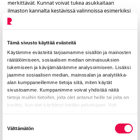
merkittävät. Kunnat voivat tukea asukkaitaan
ilmaston kannalta kestävissä valinnoissa esimerkiksi
panostamalla julkiseen liikenteeseen ja ruokailuun,
tarjoamalla vähäpäästöistä kaukolämpöä sekä
viestimällä aiheesta.
Tämä sivusto käyttää evästeitä
Aiemmassa Suomen ympäristökeskuksen viime
Käytämme evästeitä tarjoamamme sisällön ja mainosten
vuonna toteuttamassa laskennassa saatiin tietoa
räätälöimiseen, sosiaalisen median ominaisuuksien
kulutuksen kasvihuonekaasupäästöistä vuosilta
tukemiseen ja kävijämäärämme analysoimiseen. Lisäksi
2015 ja 2019. Tämänkertaisessa Sitowisen ja
jaamme sosiaalisen median, mainosalan ja analytiikka-
Luonnonvarakeskuksen toteuttamassa hankkeessa
alan kumppaneillemme tietoja siitä, miten käytät
laskettiin tarkennetuin tiedoin kulutuksen
sivustoamme. Kumppanimme voivat yhdistää näitä
aiheuttamia päästöjä vuodelta 2024.
tietoja muihin tietoihin, joita olet antanut heille tai joita on
kerätty, kun olet käyttänyt heidän palvelujaan. Voit
Sitowisen tiedote (toukokuu 2025):
Kuntien
muuttaa hyväksyntääsi sivuston alalaidassa olevan
kulutukseen perustuvat kasvihuonekaasupäästöt
Tietoa evästeistä
linkin kautta.
laskettiin kolmatta kertaa
Suostumuksen
Välttämätön
valinta
Lue aiempi uutisemme (tammikuu 2025):
Riihimäen