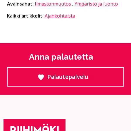
Avainsanat:
Ilmastonmuutos
,
Ympäristö ja luonto
Kaikki artikkelit:
Ajankohtaista
Anna palautetta
Palautepalvelu
Siirtyy ulkoiselle sivust