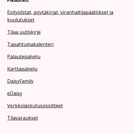
Pikalinkit
Esityslistat, pöytäkirjat, viranhaltijapäätökset ja
kuulutukset
Tilaa uutiskirje
Tapahtumakalenteri
Palautepalvelu
Karttapalvelu
DaisyFamily
eDaisy
Verkkolaskutusosoitteet
Tilavaraukset