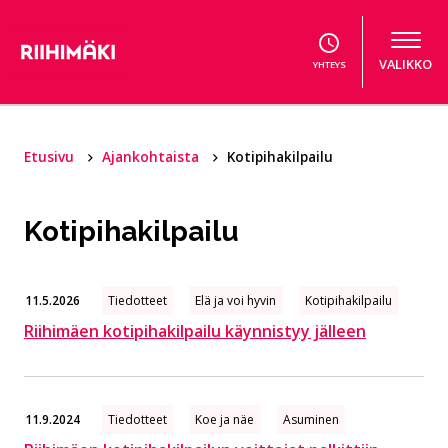
Hyppää sisältöön
VALIKKO
YHTEYS
Etusivu
Ajankohtaista
Kotipihakilpailu
Kotipihakilpailu
11.5.2026
Tiedotteet
Elä ja voi hyvin
Kotipihakilpailu
Riihimäen kotipihakilpailu käynnistyy jälleen
11.9.2024
Tiedotteet
Koe ja näe
Asuminen