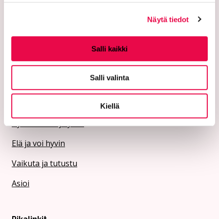
Riihimäen Veden y-tunnus 0152563-4
Näytä tiedot
Kaupungin palvelut
Salli kaikki
Asu ja rakenna
Salli valinta
Koe ja näe
Opi ja kasvata
Kiellä
Työskentele ja yritä
Elä ja voi hyvin
Vaikuta ja tutustu
Asioi