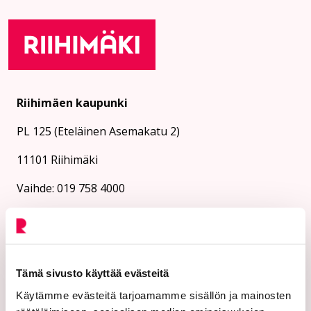
Riihimäen kaupunki
PL 125 (Eteläinen Asemakatu 2)
11101 Riihimäki
Vaihde: 019 758 4000
Sähköpostiosoitteet:
etunimi.sukunimi@riihimaki.fi
Turvasähköpostiosoite:
Tämä sivusto käyttää evästeitä
Ethän lähetä henkilötietoja tai arkaluonteisia
Käytämme evästeitä tarjoamamme sisällön ja mainosten
asiakastietoja suojaamattomassa sähköpostissa.