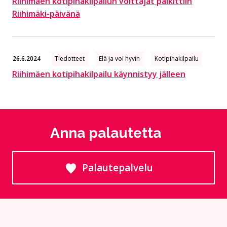
Riihimäen kotipihakilpailun voittajat palkittiin
Riihimäki-päivänä
26.6.2024
Tiedotteet
Elä ja voi hyvin
Kotipihakilpailu
Riihimäen kotipihakilpailu käynnistyy jälleen
Anna palautetta
Palautepalvelu
Siirtyy ulkoiselle sivust