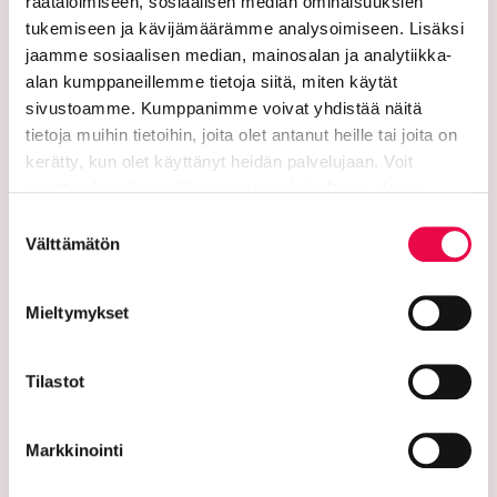
räätälöimiseen, sosiaalisen median ominaisuuksien
Kaupungin verkkosivuilta löytyy ohjeet
tukemiseen ja kävijämäärämme analysoimiseen. Lisäksi
turvasähköpostin lähettämiseen.
jaamme sosiaalisen median, mainosalan ja analytiikka-
alan kumppaneillemme tietoja siitä, miten käytät
Verkkolaskutusosoitteet:
sivustoamme. Kumppanimme voivat yhdistää näitä
tietoja muihin tietoihin, joita olet antanut heille tai joita on
Lähetä laskut verkkolaskuina
kerätty, kun olet käyttänyt heidän palvelujaan. Voit
verkkolaskuosoitteeseen. Kaupunki ja Riihimäen Vesi
muuttaa hyväksyntääsi sivuston alalaidassa olevan
eivät vastaanota laskuja sähköpostin liitteenä.
Tietoa evästeistä
linkin kautta.
Suostumuksen
Riihimäen kaupunki:
Välttämätön
valinta
Verkkolaskutusosoite/OVT-tunnus
003701525634694
Mieltymykset
Verkkolaskuoperaattori CGI Oy, 003703575029
Kaupungin y-tunnus 0152563-4
Tilastot
Rii­hi­mäen Vesi:
Verkkolaskutusosoite/OVT-tunnus
Markkinointi
003701525634100
Verkkolaskuoperaattori CGI Oy, 003703575029