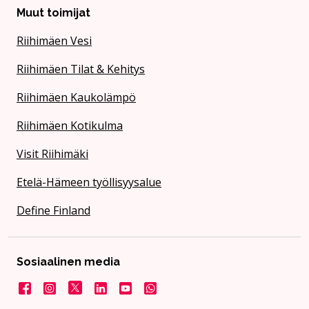
Muut toimijat
Riihimäen Vesi
Riihimäen Tilat & Kehitys
Riihimäen Kaukolämpö
Riihimäen Kotikulma
Visit Riihimäki
Etelä-Hämeen työllisyysalue
Define Finland
Sosiaalinen media
Facebook
Instagram
X
LinkedIn
YouTube
Kaupunki WhatsApissa