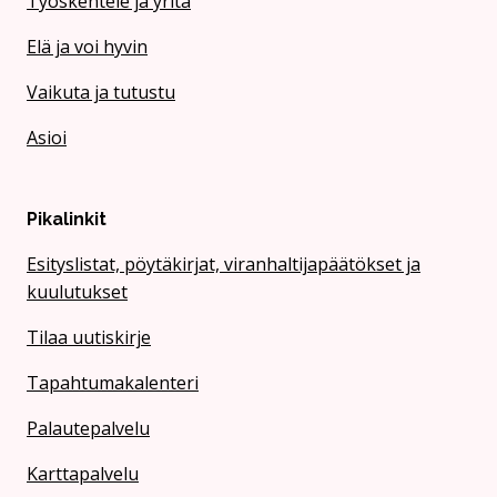
Työskentele ja yritä
Elä ja voi hyvin
Vaikuta ja tutustu
Asioi
Pikalinkit
Esityslistat, pöytäkirjat, viranhaltijapäätökset ja
kuulutukset
Tilaa uutiskirje
Tapahtumakalenteri
Palautepalvelu
Karttapalvelu