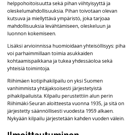
helppohoitoisuutta sekä pihan viihtyisyyttä ja
oleskelumahdollisuuksia. Pihan toivotaan olevan
kutsuva ja miellyttävä ympäristö, joka tarjoaa
mahdollisuuksia levähtämiseen, oleskeluun ja
luonnon kokemiseen.
Lisäksi arvioinnissa huomioidaan yhteisöllisyys: piha
voi parhaimmillaan toimia asukkaiden
kohtaamispaikkana ja tukea yhdessäoloa sekä
yhteisiä toimintoja.
Riihimäen kotipihakilpailu on yksi Suomen
vanhimmista yhtäjaksoisesti järjestetyistä
pihakilpailuista. Kilpailu perustettiin alun perin
Riihimäki‑Seuran aloitteesta vuonna 1935, ja sitä on
järjestetty säännöllisesti vuodesta 1959 alkaen.
Nykyään kilpailu järjestetään kahden vuoden välein.