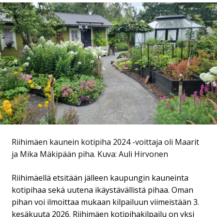
Riihimäen kaunein kotipiha 2024 -voittaja oli Maarit
ja Mika Mäkipään piha.
Kuva: Auli Hirvonen
Riihimäellä etsitään jälleen kaupungin kauneinta
kotipihaa sekä uutena ikäystävällistä pihaa. Oman
pihan voi ilmoittaa mukaan kilpailuun viimeistään 3.
kesäkuuta 2026. Riihimäen kotipihakilpailu on yksi