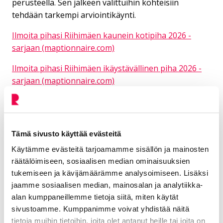
perusteella. Sen jälkeen valittuihin kohteisiin
tehdään tarkempi arviointikäynti.
Ilmoita pihasi Riihimäen kaunein kotipiha 2026 -
sarjaan (maptionnaire.com)
Ilmoita pihasi Riihimäen ikäystävällinen piha 2026 -
sarjaan (maptionnaire.com)
Kilpailuun voi osallistua myös lähettämällä pihan
tiedot ja 1–3 valokuvaa kirjeitse osoitteeseen:
Riihimäen kaupunki
Tämä sivusto käyttää evästeitä
V. O. Mäkisen katu 2
Käytämme evästeitä tarjoamamme sisällön ja mainosten
11120 Riihimäki
räätälöimiseen, sosiaalisen median ominaisuuksien
tukemiseen ja kävijämäärämme analysoimiseen. Lisäksi
Kuoreen merkintä: Kotipihakilpailu.
jaamme sosiaalisen median, mainosalan ja analytiikka-
alan kumppaneillemme tietoja siitä, miten käytät
Tuomarointi
sivustoamme. Kumppanimme voivat yhdistää näitä
tietoja muihin tietoihin, joita olet antanut heille tai joita on