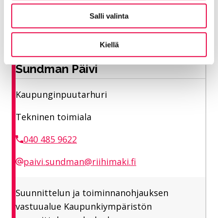
Salli valinta
Yhteystiedot
Kiellä
Sundman Päivi
Kaupunginpuutarhuri
Tekninen toimiala
040 485 9622
paivi.sundman@riihimaki.fi
Suunnittelun ja toiminnanohjauksen
vastuualue Kaupunkiympäristön