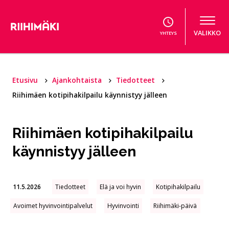
Hyppää sisältöön
VALIKKO
YHTEYS
Etusivu
Ajankohtaista
Tiedotteet
Riihimäen kotipihakilpailu käynnistyy jälleen
Riihimäen kotipihakilpailu
käynnistyy jälleen
11.5.2026
Tiedotteet
Elä ja voi hyvin
Kotipihakilpailu
Avoimet hyvinvointipalvelut
Hyvinvointi
Riihimäki-päivä