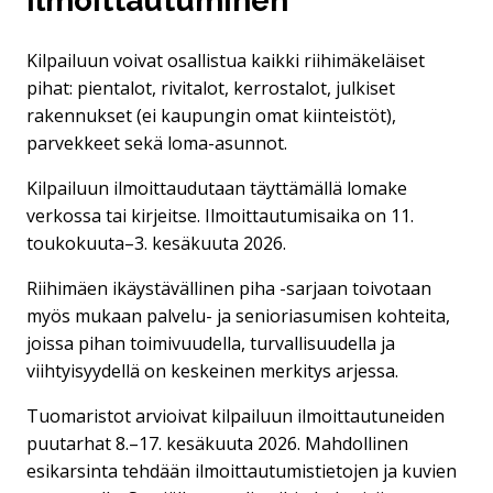
Ilmoittautuminen
Kilpailuun voivat osallistua kaikki riihimäkeläiset
pihat: pientalot, rivitalot, kerrostalot, julkiset
rakennukset (ei kaupungin omat kiinteistöt),
parvekkeet sekä loma-asunnot.
Kilpailuun ilmoittaudutaan täyttämällä lomake
verkossa tai kirjeitse. Ilmoittautumisaika on 11.
toukokuuta–3. kesäkuuta 2026.
Riihimäen ikäystävällinen piha -sarjaan toivotaan
myös mukaan palvelu- ja senioriasumisen kohteita,
joissa pihan toimivuudella, turvallisuudella ja
viihtyisyydellä on keskeinen merkitys arjessa.
Tuomaristot arvioivat kilpailuun ilmoittautuneiden
puutarhat 8.–17. kesäkuuta 2026. Mahdollinen
esikarsinta tehdään ilmoittautumistietojen ja kuvien