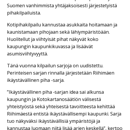
Suomen vanhimmista yhtäjaksoisesti järjestetyistä
pihakilpailuista.
Kotipihakilpailu kannustaa asukkaita hoitamaan ja
kaunistamaan pihojaan sekä lähiympäristöään.
Huolitellut ja viihtyisät pihat näkyvät koko
kaupungin kaupunkikuvassa ja lisäävät
asumisviihtyvyyttä.
Tänä vuonna kilpailun sarjoja on uudistettu.
Perinteisen sarjan rinnalla järjestetään Riihimäen
ikäystävällinen piha -sarja.
”Ikäystävällinen piha ‑sarjan idea sai alkunsa
kaupungin ja Kotokartanosäätiön välisestä
yhteistyöstä sekä yhteisestä tavoitteesta kehittää
Riihimäestä entistä ikäystävällisempi kaupunki. Sarja
tuo näkyväksi ikäystävällisiä ympäristöjä ja
kannustaa luomaan niitä lisää arjen keskellä”, kertoo