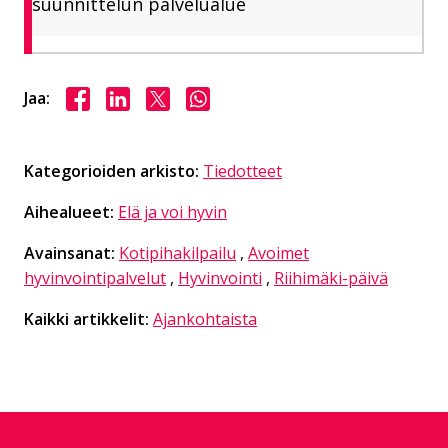
suunnittelun palvelualue
Jaa Facebookissa
Jaa LinkedInissä
Jaa X:ssä
Jaa WhasAppissa
Jaa:
Kategorioiden arkisto:
Tiedotteet
Aihealueet:
Elä ja voi hyvin
Avainsanat:
Kotipihakilpailu
,
Avoimet
hyvinvointipalvelut
,
Hyvinvointi
,
Riihimäki-päivä
Kaikki artikkelit:
Ajankohtaista