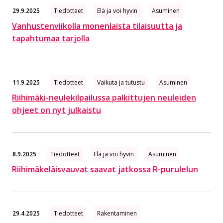
29.9.2025
Tiedotteet
Elä ja voi hyvin
Asuminen
Vanhustenviikolla monenlaista tilaisuutta ja
tapahtumaa tarjolla
11.9.2025
Tiedotteet
Vaikuta ja tutustu
Asuminen
Riihimäki-neulekilpailussa palkittujen neuleiden
ohjeet on nyt julkaistu
8.9.2025
Tiedotteet
Elä ja voi hyvin
Asuminen
Rii­hi­mä­ke­läis­vau­vat saavat jatkossa R-purulelun
29.4.2025
Tiedotteet
Rakentaminen