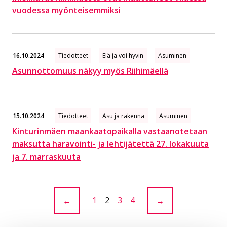
vuodessa myönteisemmiksi
16.10.2024
Tiedotteet
Elä ja voi hyvin
Asuminen
Asunnottomuus näkyy myös Riihimäellä
15.10.2024
Tiedotteet
Asu ja rakenna
Asuminen
Kinturinmäen maankaatopaikalla vastaanotetaan
maksutta haravointi- ja lehtijätettä 27. lokakuuta
ja 7. marraskuuta
Sivu:
1
Sivu:
2
Sivu:
3
Sivu:
4
←
→