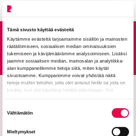
Tämä sivusto käyttää evästeitä
Anna palautetta
Käytämme evästeitä tarjoamamme sisällön ja mainosten
räätälöimiseen, sosiaalisen median ominaisuuksien
tukemiseen ja kävijämäärämme analysoimiseen. Lisäksi
Palautepalvelu
Siirtyy ulkoiselle sivust
jaamme sosiaalisen median, mainosalan ja analytiikka-
alan kumppaneillemme tietoja siitä, miten käytät
sivustoamme. Kumppanimme voivat yhdistää näitä
tietoja muihin tietoihin, joita olet antanut heille tai joita on
kerätty, kun olet käyttänyt heidän palvelujaan. Voit
muuttaa hyväksyntääsi sivuston alalaidassa olevan
Tietoa evästeistä
linkin kautta.
Suostumuksen
Välttämätön
valinta
Mieltymykset