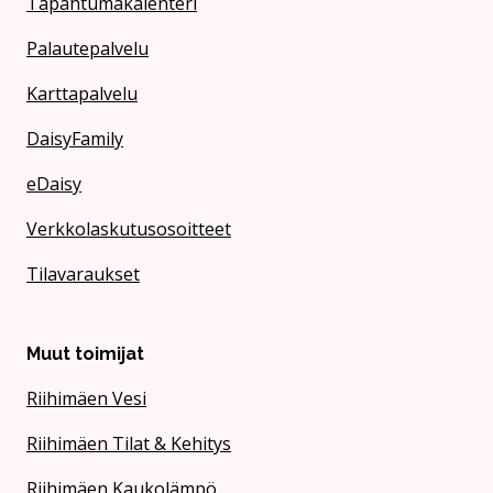
Tapahtumakalenteri
Palautepalvelu
Karttapalvelu
DaisyFamily
eDaisy
Verkkolaskutusosoitteet
Tilavaraukset
Muut toimijat
Riihimäen Vesi
Riihimäen Tilat & Kehitys
Riihimäen Kaukolämpö