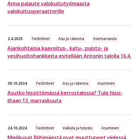
Anna palaute valokuitutyömaasta
valokuituoperaattorille
2.4.2025
Tiedotteet
Asu ja rakenna
Asemanseutu
Ajankohtaisia kaavoitus-, katu-, puisto- ja
vesihuoltohankkeita esitellään Antonin talolla 16.4.
30.10.2024
Tiedotteet
Asu ja rakenna
Asuminen
Asutko hissittömässä kerrostalossa? Tule hissi-
iltaan 13. marraskuuta
24.10.2024
Tiedotteet
Vaikuta ja tutustu
Asuminen
Mielikuvat Riihimäestä ovat muuttuneet viidessä