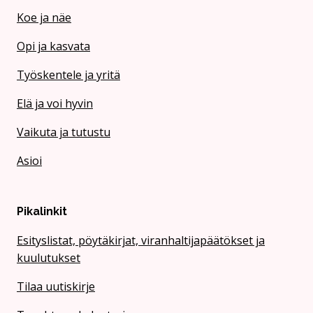
Koe ja näe
Opi ja kasvata
Työskentele ja yritä
Elä ja voi hyvin
Vaikuta ja tutustu
Asioi
Pikalinkit
Esityslistat, pöytäkirjat, viranhaltijapäätökset ja
kuulutukset
Tilaa uutiskirje