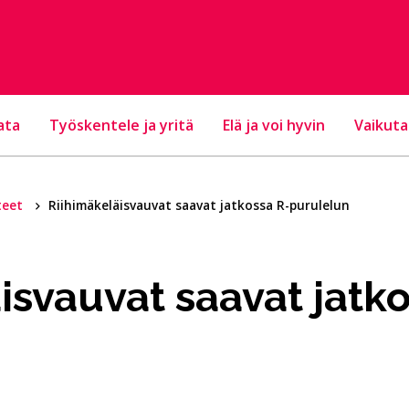
ata
Työskentele ja yritä
Elä ja voi hyvin
Vaikuta
teet
Rii­hi­mä­ke­läis­vau­vat saavat jatkossa R-purulelun
läis­vau­vat saavat jat