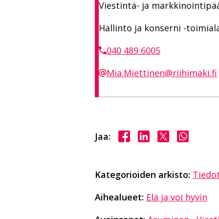
Viestintä- ja markkinointipä
Hallinto ja konserni -toimial
040 489 6005
Mia.Miettinen@riihimaki.fi
Jaa Facebookissa
Jaa LinkedInissä
Jaa X:ssä
Jaa Wha
Jaa:
Kategorioiden arkisto:
Tiedo
Aihealueet:
Elä ja voi hyvin