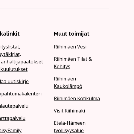
ikalinkit
Muut toimijat
ityslistat,
Riihimäen Vesi
ytäkirjat,
Riihimäen Tilat &
ranhaltijapäätökset
Kehitys
 kuulutukset
Riihimäen
laa uutiskirje
Kaukolämpö
apahtumakalenteri
Riihimäen Kotikulma
lautepalvelu
Visit Riihimäki
rttapalvelu
Etelä-Hämeen
isyFamily
työllisyysalue