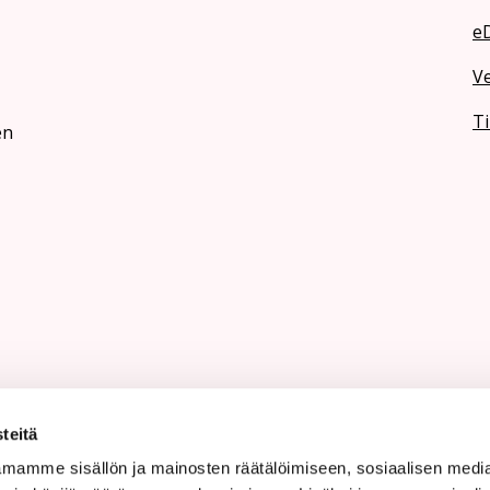
e
V
Ti
en
teitä
mamme sisällön ja mainosten räätälöimiseen, sosiaalisen medi