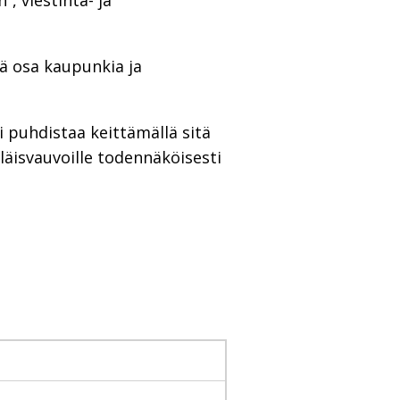
, viestintä- ja
eä osa kaupunkia ja
i puhdistaa keittämällä sitä
läisvauvoille todennäköisesti