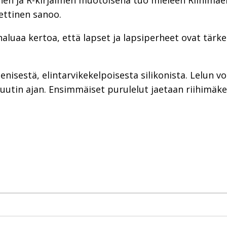
nen ja R-kirjaimen muotoisena tuo mieleen Riihimäen”
ettinen sanoo.
aluaa kertoa, että lapset ja lapsiperheet ovat tärk
nisestä, elintarvikekelpoisesta silikonista. Lelun vo
uutin ajan. Ensimmäiset purulelut jaetaan riihimäke