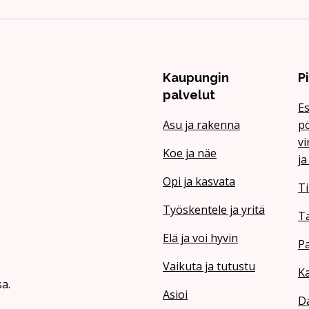
Kaupungin
P
palvelut
Es
Asu ja rakenna
pö
vi
Koe ja näe
ja
Opi ja kasvata
Ti
Työskentele ja yritä
T
Elä ja voi hyvin
Pa
Vaikuta ja tutustu
Ka
a.
Asioi
Da