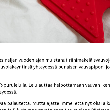
s neljän vuoden ajan muistanut riihimäkeläisvauvoja l
uvolakäyntinsä yhteydessä punaisen vauvapipon, jos
R-purulelulla. Lelu auttaa helpottamaan vauvan iken
eydessä.
 palautetta, mutta ajattelimme, että nyt olisi aika