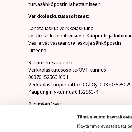
turvasähköpostin lähettämiseen.
Verkkolaskutusosoitteet:
Lähetä laskut verkkolaskuina
verkkolaskuosoitteeseen. Kaupunki ja Riihimä
Vesi eivät vastaanota laskuja sähköpostin
liitteenä.
Riihimäen kaupunki:
Verkkolaskutusosoite/OVT-tunnus
003701525634694
Verkkolaskuoperaattori CGI Oy, 003703575029
Kaupungin y-tunnus 0152563-4
Rii­hi­mäen Vesi:
Verkkolaskutusosoite/OVT-tunnus
Tämä sivusto käyttää eväs
003701525634100
Verkkolaskuoperaattori CGI Oy, 003703575029
Käytämme evästeitä tarjoa