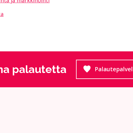
intä ja markkinointi
ta
a palautetta
Palautepalve
Siirtyy