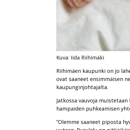
Kuva: Iida Riihimäki
Riihimäen kaupunki on jo lähe
ovat saaneet ensimmäisen ne
kaupunginjohtajalta.
Jatkossa vauvoja muistetaan 
hampaiden puhkeamisen yht
”Olemme saaneet piposta hyvää