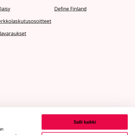
Daisy
Define Finland
erkkolaskutusosoitteet
lavaraukset
Salli kaikki
an