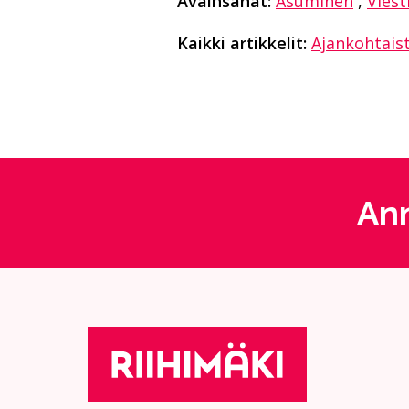
Avainsanat:
Asuminen
,
Viest
Kaikki artikkelit:
Ajankohtais
Ann