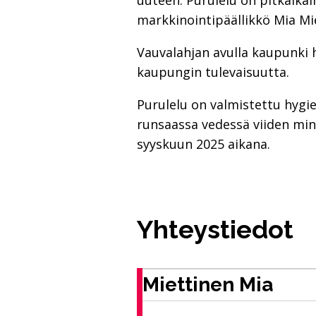
uuteen. Purulelu on pitkäikäi
markkinointipäällikkö Mia Mi
Vauvalahjan avulla kaupunki h
kaupungin tulevaisuutta.
Purulelu on valmistettu hygiee
runsaassa vedessä viiden min
syyskuun 2025 aikana.
Yhteystiedot
Miettinen Mia