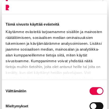
Hallinto ja konserni -toimiala
040 489 6005
Tämä sivusto käyttää evästeitä
Mia.Miettinen@riihimaki.fi
Käytämme evästeitä tarjoamamme sisällön ja mainosten
räätälöimiseen, sosiaalisen median ominaisuuksien
tukemiseen ja kävijämäärämme analysoimiseen. Lisäksi
jaamme sosiaalisen median, mainosalan ja analytiikka-
Jaa Facebookissa
Jaa LinkedInissä
Jaa X:ssä
Jaa WhasAppissa
Jaa:
alan kumppaneillemme tietoja siitä, miten käytät
sivustoamme. Kumppanimme voivat yhdistää näitä
tietoja muihin tietoihin, joita olet antanut heille tai joita on
Kategorioiden arkisto:
Tiedotteet
kerätty, kun olet käyttänyt heidän palvelujaan. Voit
Aihealueet:
Vaikuta ja tutustu
muuttaa hyväksyntääsi sivuston alalaidassa olevan
Tietoa evästeistä
linkin kautta.
Suostumuksen
Avainsanat:
Elinvoima
,
Asuminen
,
Viestintä ja
Välttämätön
valinta
markkinointi
Kaikki artikkelit:
Ajankohtaista
Mieltymykset