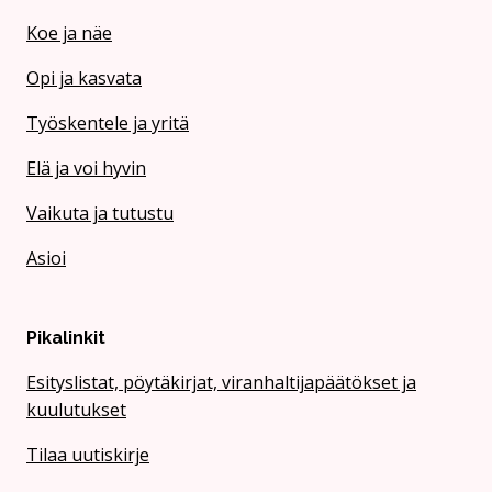
Koe ja näe
Opi ja kasvata
Työskentele ja yritä
Elä ja voi hyvin
Vaikuta ja tutustu
Asioi
Pikalinkit
Esityslistat, pöytäkirjat, viranhaltijapäätökset ja
kuulutukset
Tilaa uutiskirje