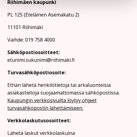
Riihimäen kaupunki
PL 125 (Eteläinen Asemakatu 2)
11101 Riihimäki
Vaihde: 019 758 4000
Sähköpostiosoitteet:
etunimi.sukunimi@riihimaki.fi
Turvasähköpostiosoite:
Ethän lähetä henkilötietoja tai arkaluonteisia
asiakastietoja suojaamattomassa sähköpostissa.
Kaupungin verkkosivuilta löytyy ohjeet
turvasähköpostin lähettämiseen.
Verkkolaskutusosoitteet:
Lähetä laskut verkkolaskuina