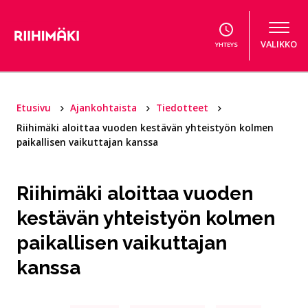
Hyppää sisältöön
VALIKKO
YHTEYS
Etusivu
Ajankohtaista
Tiedotteet
Riihimäki aloittaa vuoden kestävän yhteistyön kolmen
paikallisen vaikuttajan kanssa
Riihimäki aloittaa vuoden
kestävän yhteistyön kolmen
paikallisen vaikuttajan
kanssa