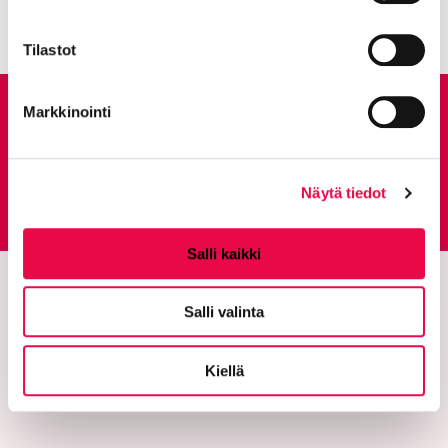
Tilastot
Markkinointi
Anna palautetta
Palautepalvelu
Näytä tiedot
Siirtyy ulkoiselle sivust
Salli kaikki
Salli valinta
Kiellä