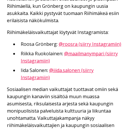
Riihimäellä, kun Grönberg on kaupungin uusia
asukkaita. Kaikki pystyvät tuomaan Riihimäkeä esiin
erilaisista näkökulmista.
Riihimäkeläisvaikuttajat löytyvät Instagramista:
Roosa Grönberg:
@roosra (siirry Instagramiin)
Riikka Ruokolainen:
@maailmanympari (siirry
Instagramiin)
Iida Salonen:
@iiida.salonen (siirry
Instagramiin)
Sosiaalisen median vaikuttajat tuottavat omiin sekä
kaupungin kanaviin sisältöä muun muassa
asumisesta, riksulaisesta arjesta sekä kaupungin
monipuolisista palveluista kulttuuria ja liikuntaa
unohtamatta. Vaikuttajakampanja näkyy
riihimäkeläisvaikuttajien ja kaupungin sosiaalisen