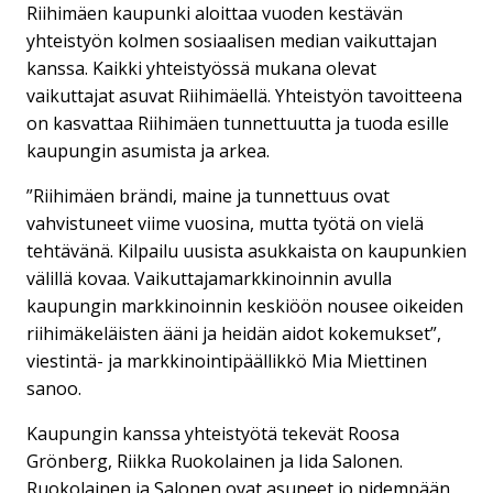
Riihimäen kaupunki aloittaa vuoden kestävän
yhteistyön kolmen sosiaalisen median vaikuttajan
kanssa. Kaikki yhteistyössä mukana olevat
vaikuttajat asuvat Riihimäellä. Yhteistyön tavoitteena
on kasvattaa Riihimäen tunnettuutta ja tuoda esille
kaupungin asumista ja arkea.
”Riihimäen brändi, maine ja tunnettuus ovat
vahvistuneet viime vuosina, mutta työtä on vielä
tehtävänä. Kilpailu uusista asukkaista on kaupunkien
välillä kovaa. Vaikuttajamarkkinoinnin avulla
kaupungin markkinoinnin keskiöön nousee oikeiden
riihimäkeläisten ääni ja heidän aidot kokemukset”,
viestintä- ja markkinointipäällikkö Mia Miettinen
sanoo.
Kaupungin kanssa yhteistyötä tekevät Roosa
Grönberg, Riikka Ruokolainen ja Iida Salonen.
Ruokolainen ja Salonen ovat asuneet jo pidempään