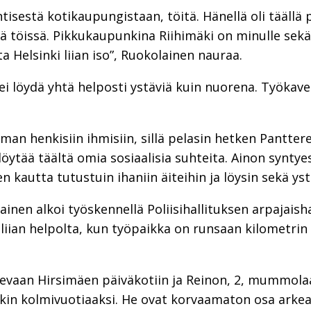
ntisestä kotikaupungistaan, töitä. Hänellä oli täällä 
 töissä. Pikkukaupunkina Riihimäki on minulle sekä 
tta Helsinki liian iso”, Ruokolainen nauraa.
i löydä yhtä helposti ystäviä kuin nuorena. Työkaver
man henkisiin ihmisiin, sillä pelasin hetken Pantter
löytää täältä omia sosiaalisia suhteita. Ainon synty
n kautta tutustuin ihaniin äiteihin ja löysin sekä yst
inen alkoi työskennellä Poliisihallituksen arpajaish
 liian helpolta, kun työpaikka on runsaan kilometri
 olevaan Hirsimäen päiväkotiin ja Reinon, 2, mummol
kin kolmivuotiaaksi. He ovat korvaamaton osa arke