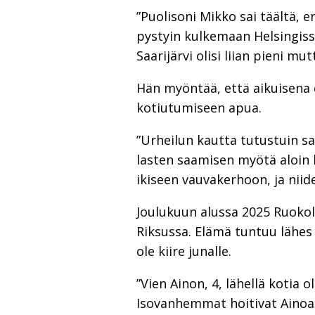
”Puolisoni Mikko sai täältä, e
pystyin kulkemaan Helsingissä
Saarijärvi olisi liian pieni mu
Hän myöntää, että aikuisena e
kotiutumiseen apua.
”Urheilun kautta tutustuin sa
lasten saamisen myötä aloin 
ikiseen vauvakerhoon, ja niide
Joulukuun alussa 2025 Ruokola
Riksussa. Elämä tuntuu lähes
ole kiire junalle.
”Vien Ainon, 4, lähellä kotia
Isovanhemmat hoitivat Ainoa