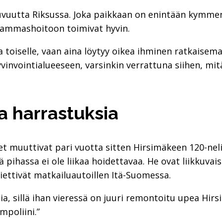
juvuutta Riksussa. Joka paikkaan on enintään kymme
 hammashoitoon toimivat hyvin.
a toiselle, vaan aina löytyy oikea ihminen ratkaisem
nvointialueeseen, varsinkin verrattuna siihen, mitä 
a harrastuksia
t muuttivat pari vuotta sitten Hirsimäkeen 120-neli
pihassa ei ole liikaa hoidettavaa. He ovat liikkuvais
iettivät matkailuautoillen Itä-Suomessa.
ia, sillä ihan vieressä on juuri remontoitu upea Hi
mpoliini.”