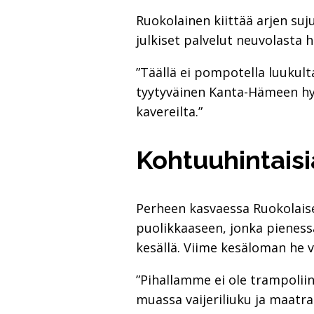
Ruokolainen kiittää arjen su
julkiset palvelut neuvolasta
”Täällä ei pompotella luukult
tyytyväinen Kanta-Hämeen hyvi
kavereilta.”
Kohtuuhintaisi
Perheen kasvaessa Ruokolaise
puolikkaaseen, jonka pienessä 
kesällä. Viime kesäloman he v
”Pihallamme ei ole trampoliin
muassa vaijeriliuku ja maatra