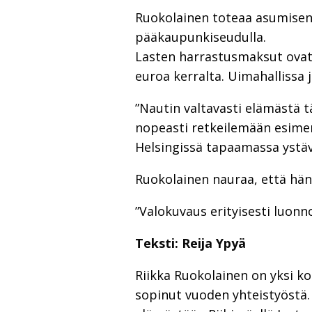
Ruokolainen toteaa asumisen 
pääkaupunkiseudulla.
Lasten harrastusmaksut ovat h
euroa kerralta. Uimahallissa
”Nautin valtavasti elämästä t
nopeasti retkeilemään esimerki
Helsingissä tapaamassa ystävi
Ruokolainen nauraa, että hän 
”Valokuvaus erityisesti luon
Teksti: Reija Ypyä
Riikka Ruokolainen on yksi k
sopinut vuoden yhteistyöstä.