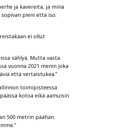
perhe ja kavereita, ja minä
sopivan pieni että iso.
eistakaan ei ollut
eissa sählyä. Mutta vasta
essä vuonna 2021 menin joka
äviä että vertaistukea.”
allinnon toimipisteessä
n päässä kotoa eikä aamuisin
aan 500 metrin päähän.
amme.”