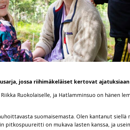
usarja, jossa riihimäkeläiset kertovat ajatuksia
ää Riikka Ruokolaiselle, ja Hatlamminsuo on hänen le
rauhoittavasta suomaisemasta. Olen kantanut siellä 
n pitkospuureitti on mukava lasten kanssa, ja usein