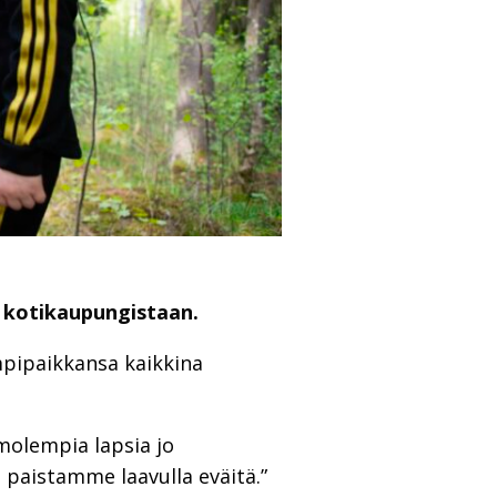
an kotikaupungistaan.
mpipaikkansa kaikkina
molempia lapsia jo
 paistamme laavulla eväitä.”