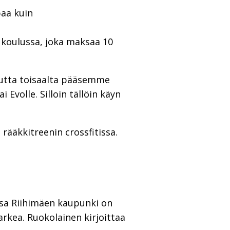
paa kuin
lukoulussa, joka maksaa 10
 Mutta toisaalta pääsemme
 Evolle. Silloin tällöin käyn
rääkkitreenin crossfitissa.
ssa Riihimäen kaupunki on
rkea. Ruokolainen kirjoittaa