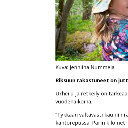
Kuva: Jenniina Nummela
Riksuun rakastuneet on jutt
Urheilu ja retkeily on tärke
vuodenaikoina.
”Tykkään valtavasti kauniin 
kantorepussa. Parin kilometri