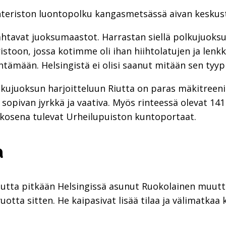
hteriston luontopolku kangasmetsässä aivan kesku
mahtavat juoksumaastot. Harrastan siellä polkujuoksua
toon, jossa kotimme oli ihan hiihtolatujen ja lenkkip
tämään. Helsingistä ei olisi saanut mitään sen tyyppi
lkujuoksun harjoitteluun Riutta on paras mäkitreeni
 sopivan jyrkkä ja vaativa. Myös rinteessä olevat 1
kkosena tulevat Urheilupuiston kuntoportaat.
a
 mutta pitkään Helsingissä asunut Ruokolainen muut
otta sitten. He kaipasivat lisää tilaa ja välimatkaa 