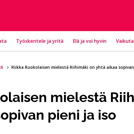
ata
Työskentele ja yritä
Elä ja voi hyvin
Vaikuta
26
Riikka Ruokolaisen mielestä Riihimäki on yhtä aikaa sopivan 
olaisen mielestä Rii
opivan pieni ja iso