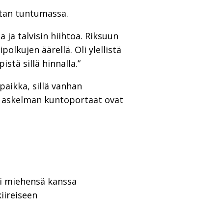
stan tuntumassa.
 ja talvisin hiihtoa. Riksuun
olkujen äärellä. Oli ylellistä
stä sillä hinnalla.”
paikka, sillä vanhan
41 askelman kuntoportaat ovat
ti miehensä kanssa
kiireiseen