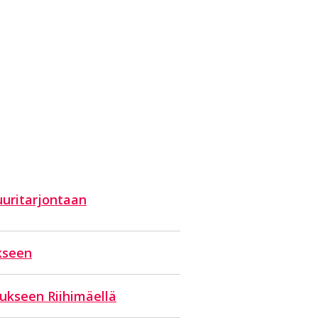
uuritarjontaan
kseen
ukseen Riihimäellä