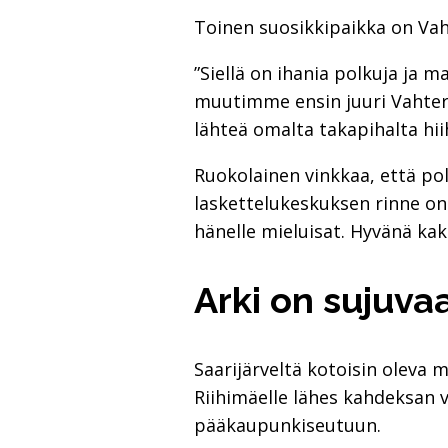
Toinen suosikkipaikka on Va
”Siellä on ihania polkuja ja 
muutimme ensin juuri Vahteris
lähteä omalta takapihalta hiih
Ruokolainen vinkkaa, että po
laskettelukeskuksen rinne on
hänelle mieluisat. Hyvänä ka
Arki on sujuva
Saarijärveltä kotoisin oleva
Riihimäelle lähes kahdeksan vu
pääkaupunkiseutuun.