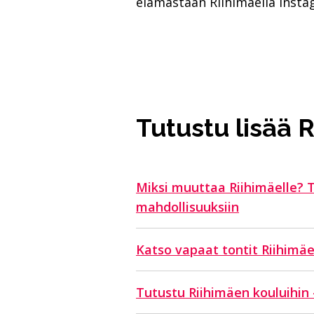
elämästään Riihimäellä Insta
Tutustu lisää 
Miksi muuttaa Riihimäelle? 
mahdollisuuksiin
Katso vapaat tontit Riihimäe
Tutustu Riihimäen kouluihin 