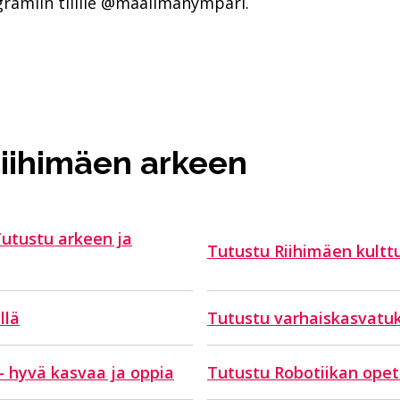
gramiin tilille @maailmanympari.
Riihimäen arkeen
Tutustu arkeen ja
Tutustu Riihimäen kultt
llä
Tutustu varhaiskasvatu
- hyvä kasvaa ja oppia
Tutustu Robotiikan opet