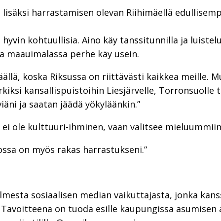
lisäksi harrastamisen olevan Riihimäellä edullisem
yvin kohtuullisia. Aino käy tanssitunnilla ja luiste
 ja maauimalassa perhe käy usein.
äällä, koska Riksussa on riittävästi kaikkea meille.
ksi kansallispuistoihin Liesjärvelle, Torronsuolle tai
äni ja saatan jäädä yökyläänkin.”
ei ole kulttuuri-ihminen, vaan valitsee mieluummiin 
nossa on myös rakas harrastukseni.”
olmesta sosiaalisen median vaikuttajasta, jonka kan
 Tavoitteena on tuoda esille kaupungissa asumisen a