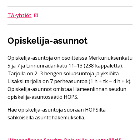
Siirtyy ulkoiselle sivustolle
TA-yhtiöt
Siirtyy ulkoiselle sivustolle
Opiskelija-asunnot
Opiskelija-asuntoja on osoitteissa Merkuriuksenkatu
5 ja 7 ja Linnunradankatu 11–13 (238 kappaletta).
Tarjolla on 2–3 hengen soluasuntoja ja yksiöitä.
Lisäksi tarjolla on 7 perheasuntoa (1 h + tk – 4 h + k).
Opiskelija-asunnot omistaa Hämeenlinnan seudun
opiskelija-asuntosäätiö HOPS.
Hae opiskelija-asuntoja suoraan HOPSilta
sähköisellä asuntohakemuksella.