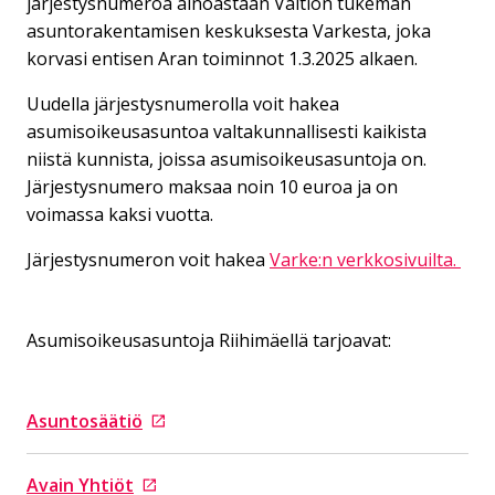
järjestysnumeroa ainoastaan Valtion tukeman
asuntorakentamisen keskuksesta Varkesta, joka
korvasi entisen Aran toiminnot 1.3.2025 alkaen.
Uudella järjestysnumerolla voit hakea
asumisoikeusasuntoa valtakunnallisesti kaikista
niistä kunnista, joissa asumisoikeusasuntoja on.
Järjestysnumero maksaa noin 10 euroa ja on
voimassa kaksi vuotta.
Järjestysnumeron voit hakea
Varke:n verkkosivuilta.
Asumisoikeusasuntoja Riihimäellä tarjoavat:
Asuntosäätiö
Siirtyy ulkoiselle sivustolle
Avain Yhtiöt