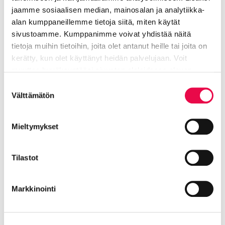
Riihimäen Kotikulma Oy
jaamme sosiaalisen median, mainosalan ja analytiikka-
alan kumppaneillemme tietoja siitä, miten käytät
044 377 7207
sivustoamme. Kumppanimme voivat yhdistää näitä
tietoja muihin tietoihin, joita olet antanut heille tai joita on
Sanna.Eskelinen@riihimaki.fi
kerätty, kun olet käyttänyt heidän palvelujaan. Voit
muuttaa hyväksyntääsi sivuston alalaidassa olevan
Riihimäen Kotikulman kautta hoituvat
Tietoa evästeistä
linkin kautta.
Suostumuksen
vuokra-asuntoihin, vuokra-asunnon
Välttämätön
valinta
hakemiseen ja tiedusteluihin liittyvät asiat.
Mieltymykset
Taponen Sirpa
Tilastot
Palvelusihteeri
Markkinointi
Tekninen toimiala
050 500 1610