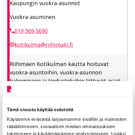
Kaupungin vuokra-asunnot
Vuokra-asuminen
019 569 5690
kotikulma@riihimaki.fi
Riihimäen Kotikulman kautta hoituvat
vuokra-asuntoihin, vuokra-asunnon
hakemiseen ja tiedusteluihin liittyvät asiat.
Eskelinen Sanna
Tämä sivusto käyttää evästeitä
Käytämme evästeitä tarjoamamme sisällön ja mainosten
Asumispalvelusihteeri
räätälöimiseen, sosiaalisen median ominaisuuksien
tukemiseen ja kävijämäärämme analysoimiseen. Lisäksi