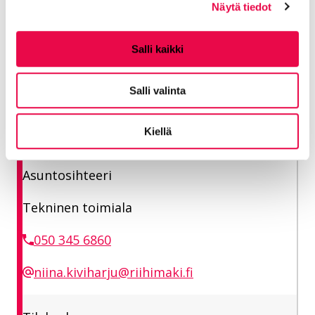
Näytä tiedot
sirpa.taponen@riihimaki.fi
Salli kaikki
Tilakeskus Asumispalvelut
Salli valinta
Kiellä
Kiviharju Niina
Asuntosihteeri
Tekninen toimiala
050 345 6860
niina.kiviharju@riihimaki.fi