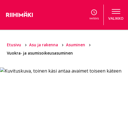
Hyppää sisältöön
VALIKKO
YHTEYS
Etusivu
Asu ja rakenna
Asuminen
Vuokra- ja asumisoikeusasuminen