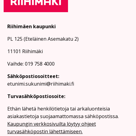
Riihimäen kaupunki
PL 125 (Eteläinen Asemakatu 2)
11101 Riihimäki
Vaihde: 019 758 4000
Sähköpostiosoitteet:
etunimi.sukunimi@riihimaki.fi
Turvasähköpostiosoite:
Ethän lähetä henkilötietoja tai arkaluonteisia
asiakastietoja suojaamattomassa sähköpostissa.
Kaupungin verkkosivuilta löytyy ohjeet
turvasähköpostin lähettämiseen.