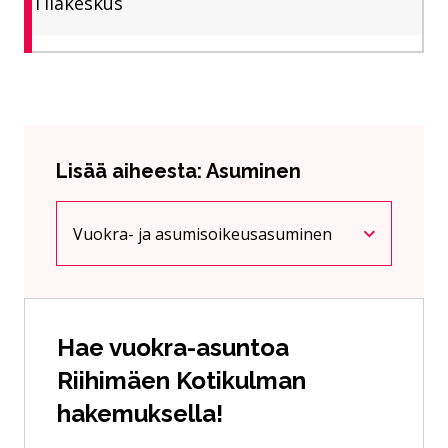
Tilakeskus
Lisää aiheesta: Asuminen
Vuokra- ja asumisoikeusasuminen
Nykyinen sivu
Klikkaa käyttääksesi valikkoa
Hae vuokra-asuntoa
Riihimäen Kotikulman
hakemuksella!