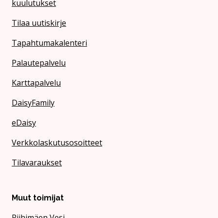
kuulutukset
Tilaa uutiskirje
Tapahtumakalenteri
Palautepalvelu
Karttapalvelu
DaisyFamily
eDaisy
Verkkolaskutusosoitteet
Tilavaraukset
Muut toimijat
Riihimäen Vesi