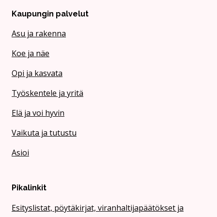
Kaupungin palvelut
Asu ja rakenna
Koe ja näe
Opi ja kasvata
Työskentele ja yritä
Elä ja voi hyvin
Vaikuta ja tutustu
Asioi
Pikalinkit
Esityslistat, pöytäkirjat, viranhaltijapäätökset ja