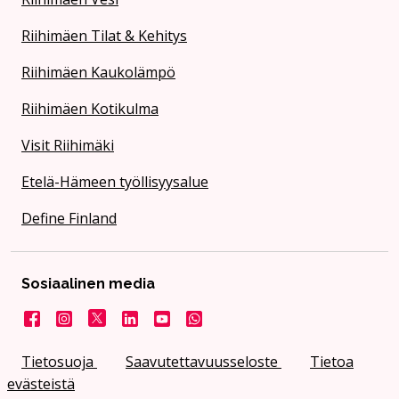
Riihimäen Tilat & Kehitys
Riihimäen Kaukolämpö
Riihimäen Kotikulma
Visit Riihimäki
Etelä-Hämeen työllisyysalue
Define Finland
Sosiaalinen media
Facebook
Instagram
X
LinkedIn
YouTube
Kaupunki WhatsApissa
Tietosuoja
Saavutettavuusseloste
Tietoa
evästeistä