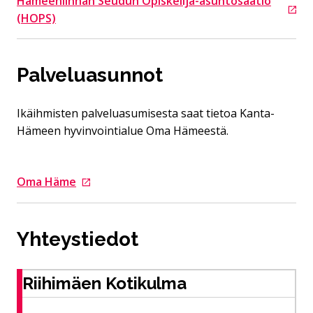
Hämeenlinnan Seudun Opiskelija-asuntosäätiö
Siirtyy ulkoiselle sivustolle
(HOPS)
Palveluasunnot
Ikäihmisten palveluasumisesta saat tietoa Kanta-
Hämeen hyvinvointialue Oma Hämeestä.
Oma Häme
Siirtyy ulkoiselle sivustolle
Yhteystiedot
Riihimäen Kotikulma