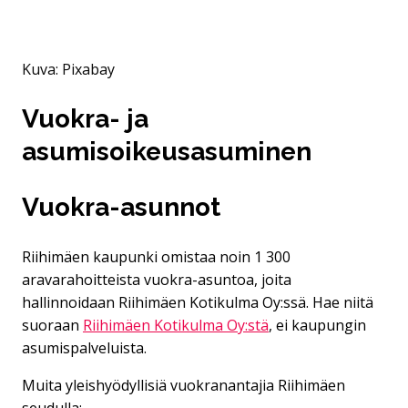
Kuva: Pixabay
Vuokra- ja
asumisoikeusasuminen
Vuokra-asunnot
Riihimäen kaupunki omistaa noin 1 300
aravarahoitteista vuokra-asuntoa, joita
hallinnoidaan Riihimäen Kotikulma Oy:ssä. Hae niitä
suoraan
Riihimäen Kotikulma Oy:stä
, ei kaupungin
asumispalveluista.
Muita yleishyödyllisiä vuokranantajia Riihimäen