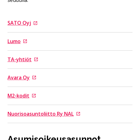
seudulla:
SATO Oyj
Siirtyy ulkoiselle sivustolle
Lumo
Siirtyy ulkoiselle sivustolle
TA-yhtiöt
Siirtyy ulkoiselle sivustolle
Avara Oy
Siirtyy ulkoiselle sivustolle
M2-kodit
Siirtyy ulkoiselle sivustolle
Nuorisoasuntoliitto Ry NAL
Siirtyy ulkoiselle sivustolle
Asumisoikeusasunnot