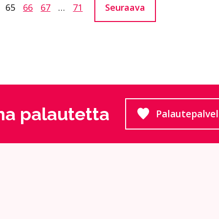
Seuraava
u:
Sivu:
65
Sivu:
66
Sivu:
67
…
Sivu:
71
a palautetta
Palautepalve
Siirtyy