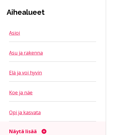
Aihealueet
Asioi
Asu ja rakenna
Elä ja voi hyvin
Koe ja näe
Opi ja kasvata
Näytä lisää