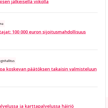
en jälkeisellä viikolla
ima
ttajat: 100 000 euron sijoitusmahdollisuus
ginhallitus
koa koskevan päätöksen takaisin valmisteluun
lvelussa ja karttapalvelussa häiriö