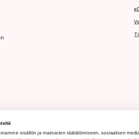
e
V
Ti
en
teitä
mamme sisällön ja mainosten räätälöimiseen, sosiaalisen medi