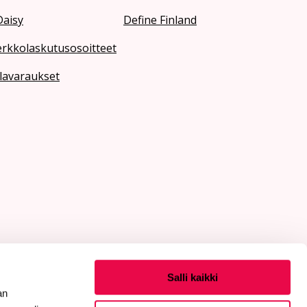
Daisy
Define Finland
erkkolaskutusosoitteet
lavaraukset
Salli kaikki
an