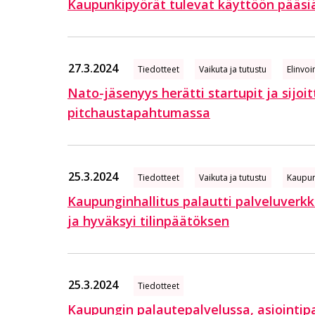
Kaupunkipyörät tulevat käyttöön pääsiäis
27.3.2024
Tiedotteet
Vaikuta ja tutustu
Elinvo
Nato-jäsenyys herätti startupit ja sijoi
pitchaustapahtumassa
25.3.2024
Tiedotteet
Vaikuta ja tutustu
Kaupun
Kaupunginhallitus palautti palveluverk
ja hyväksyi tilinpäätöksen
25.3.2024
Tiedotteet
Kaupungin palautepalvelussa, asiointipa