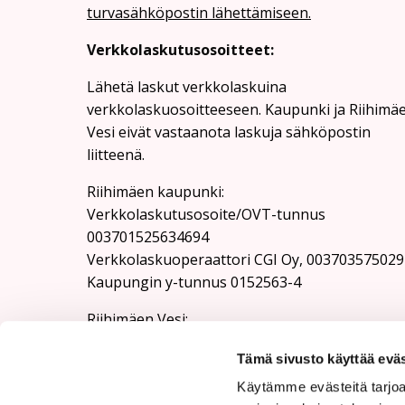
turvasähköpostin lähettämiseen.
Verkkolaskutusosoitteet:
Lähetä laskut verkkolaskuina
verkkolaskuosoitteeseen. Kaupunki ja Riihimä
Vesi eivät vastaanota laskuja sähköpostin
liitteenä.
Riihimäen kaupunki:
Verkkolaskutusosoite/OVT-tunnus
003701525634694
Verkkolaskuoperaattori CGI Oy, 003703575029
Kaupungin y-tunnus 0152563-4
Rii­hi­mäen Vesi:
Verkkolaskutusosoite/OVT-tunnus
Tämä sivusto käyttää eväs
003701525634100
Verkkolaskuoperaattori CGI Oy, 003703575029
Käytämme evästeitä tarjoa