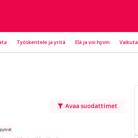
ata
Työskentele ja yritä
Elä ja voi hyvin
Vaikuta
Avaa suodattimet
pyörät