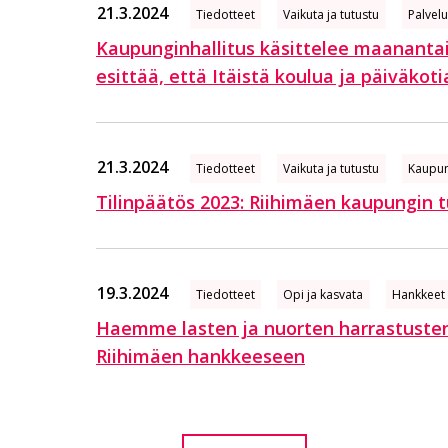
21.3.2024
Tiedotteet
Vaikuta ja tutustu
Palvel
Kaupunginhallitus käsittelee maananta
esittää, että Itäistä koulua ja päiväkot
21.3.2024
Tiedotteet
Vaikuta ja tutustu
Kaupun
Tilinpäätös 2023: Riihimäen kaupungin t
19.3.2024
Tiedotteet
Opi ja kasvata
Hankkeet
Haemme lasten ja nuorten harrastusten
Riihimäen hankkeeseen