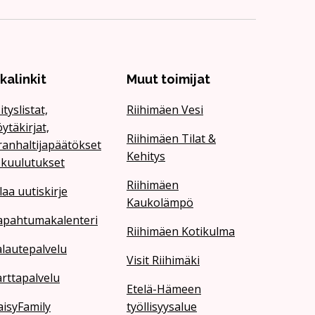
ikalinkit
Muut toimijat
ityslistat,
Riihimäen Vesi
ytäkirjat,
Riihimäen Tilat &
ranhaltijapäätökset
Kehitys
 kuulutukset
Riihimäen
laa uutiskirje
Kaukolämpö
apahtumakalenteri
Riihimäen Kotikulma
lautepalvelu
Visit Riihimäki
rttapalvelu
Etelä-Hämeen
isyFamily
työllisyysalue