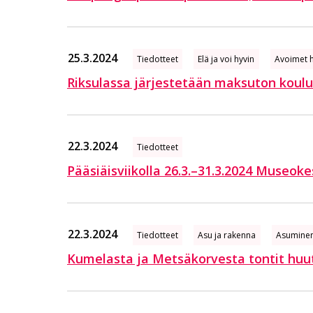
25.3.2024
Tiedotteet
Elä ja voi hyvin
Avoimet h
Riksulassa järjestetään maksuton koulu
22.3.2024
Tiedotteet
Pääsiäisviikolla 26.3.–31.3.2024 Museo
22.3.2024
Tiedotteet
Asu ja rakenna
Asumine
Kumelasta ja Metsäkorvesta tontit hu