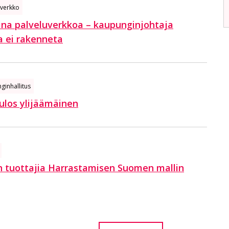
uverkko
ina palveluverkkoa – kaupunginjohtaja
ia ei rakenneta
ginhallitus
ulos ylijäämäinen
 tuottajia Harrastamisen Suomen mallin