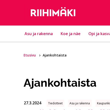
Hyppää sisältöön
Asu ja rakenna
Koe ja näe
Opi ja kasv
Etusivu
Ajankohtaista
Ajankohtaista
27.3.2024
Tiedotteet
Asu ja rakenna
Kaupunki