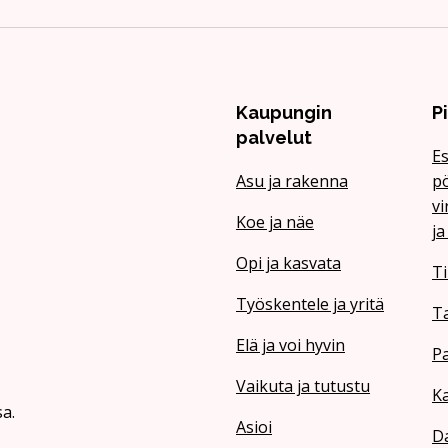
Kaupungin
P
palvelut
Es
Asu ja rakenna
pö
vi
Koe ja näe
ja
Opi ja kasvata
Ti
Työskentele ja yritä
T
Elä ja voi hyvin
Pa
Vaikuta ja tutustu
Ka
a.
Asioi
Da