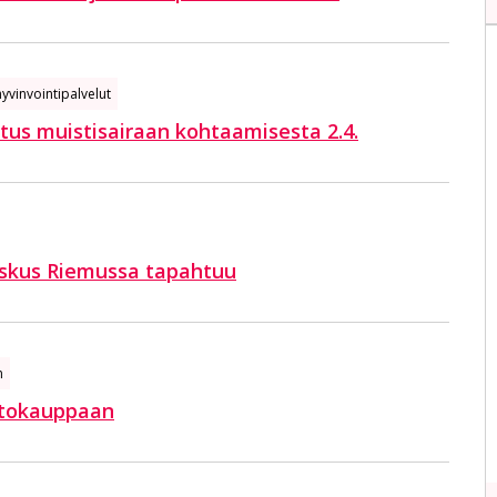
yvinvointipalvelut
tus muistisairaan kohtaamisesta 2.4.
keskus Riemussa tapahtuu
n
utokauppaan