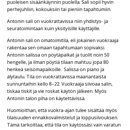
puoleisen sisäänkäynnin puolella. Sali sopii hyvin
perhejuhliin, kokouksiin tai pieniin tapahtumiin.
Antonin sali on vuokrattavissa niin yhdistys- ja
seuratoimintaan kuin yksityisille käyttäjille.
Antonin sali on omatoimitila, eli jokainen vuokraaja
rakentaa sen omaan tapahtumaan sopivaksi.
Antonin salissa on pöytäpaikat ja tuolit noin 50
hengelle, ja ilman pöytiä tilaan mahtuu jopa 80
henkeä seisomapaikoille. Salissa on piano ja
älytaulu. Tila on vuokrattavissa maanantaista
sunnuntaihin kello 8–22. Vuokraaja siivoaa salin,
tiskaa tiskit ja vie roskat käytön jälkeen. Myös
Antonin talon piha on käytettävissä.
Huomioithan, että vuokra-ajan tulee sisältää myös
tilaisuuden ennakkovalmistelut ja loppusiivouksen.
Tämä tarkoittaa, että tila on käytössäsi vain varatun