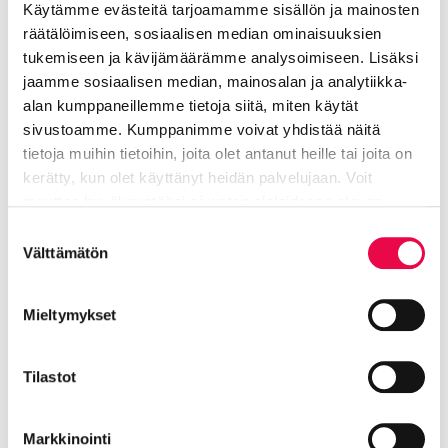
Käytämme evästeitä tarjoamamme sisällön ja mainosten
Sama varaaja voi varata tilan maksuttomana
räätälöimiseen, sosiaalisen median ominaisuuksien
maksimissaan kaksi kertaa puolen vuoden aikana.
tukemiseen ja kävijämäärämme analysoimiseen. Lisäksi
Salin vuokraan kuuluu myös nykyaikainen keittiötila,
jaamme sosiaalisen median, mainosalan ja analytiikka-
josta löytyvät iso jääkaappi ja pakastin, hella, uuni,
alan kumppaneillemme tietoja siitä, miten käytät
kaksi mikroa, kahvinkeitin, termospulloja ja
sivustoamme. Kumppanimme voivat yhdistää näitä
tietoja muihin tietoihin, joita olet antanut heille tai joita on
astianpesukone.
kerätty, kun olet käyttänyt heidän palvelujaan. Voit
Astioita on käytössä noin 50 hengelle ja
muuttaa hyväksyntääsi sivuston alalaidassa olevan
kahviastiasto 35 henkilölle, vuokraan eivät kuulu
Tietoa evästeistä
linkin kautta.
pöytäliinat tai tekstiilit.
Suostumuksen
Välttämätön
valinta
Tutustu varauksen yhteydessä tilankäytön ohjeisiin.
Säilytämme löytötavaroita 1 kuukauden ajan.
Mieltymykset
Löytötavaroita voi kysellä Kulttuuripalveluiden
toimistolta osoitteesta: kulttuuri@riihimaki.fi
Tilastot
Tämän sivun lyhytosoite on riihimaki.fi/antonin-talo.
Markkinointi