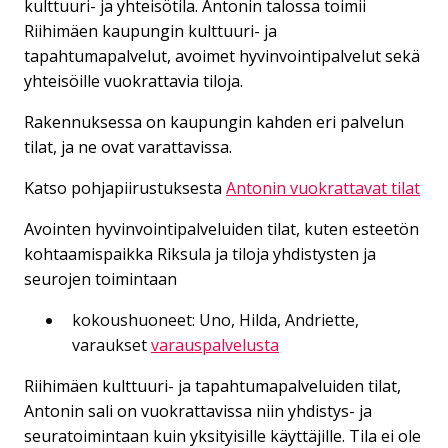
kulttuuri- ja yhteisötila. Antonin talossa toimii
Riihimäen kaupungin kulttuuri- ja
tapahtumapalvelut, avoimet hyvinvointipalvelut sekä
yhteisöille vuokrattavia tiloja.
Rakennuksessa on kaupungin kahden eri palvelun
tilat, ja ne ovat varattavissa.
Katso pohjapiirustuksesta
Antonin vuokrattavat tilat
Avointen hyvinvointipalveluiden tilat, kuten esteetön
kohtaamispaikka Riksula ja tiloja yhdistysten ja
seurojen toimintaan
kokoushuoneet: Uno, Hilda, Andriette,
varaukset
varauspalvelusta
Riihimäen kulttuuri- ja tapahtumapalveluiden tilat,
Antonin sali on vuokrattavissa niin yhdistys- ja
seuratoimintaan kuin yksityisille käyttäjille. Tila ei ole