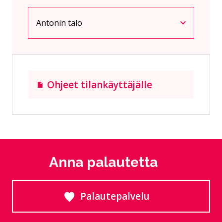
Antonin talo
Nykyinen sivu
Klikkaa käyttääksesi valikkoa
Ohjeet tilankäyttäjälle
Anna palautetta
Palautepalvelu
Siirtyy ulkoiselle sivust