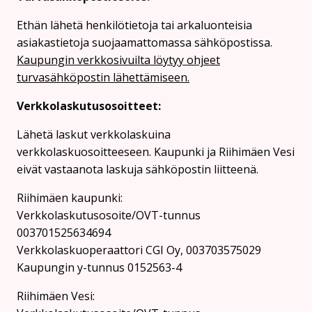
Ethän lähetä henkilötietoja tai arkaluonteisia
asiakastietoja suojaamattomassa sähköpostissa.
Kaupungin verkkosivuilta löytyy ohjeet
turvasähköpostin lähettämiseen.
Verkkolaskutusosoitteet:
Lähetä laskut verkkolaskuina
verkkolaskuosoitteeseen. Kaupunki ja Riihimäen Vesi
eivät vastaanota laskuja sähköpostin liitteenä.
Riihimäen kaupunki:
Verkkolaskutusosoite/OVT-tunnus
003701525634694
Verkkolaskuoperaattori CGI Oy, 003703575029
Kaupungin y-tunnus 0152563-4
Rii­hi­mäen Vesi: