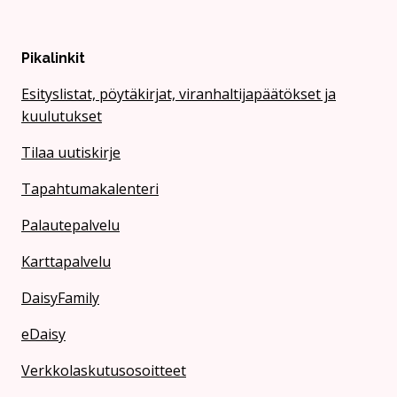
Pikalinkit
Esityslistat, pöytäkirjat, viranhaltijapäätökset ja
kuulutukset
Tilaa uutiskirje
Tapahtumakalenteri
Palautepalvelu
Karttapalvelu
DaisyFamily
eDaisy
Verkkolaskutusosoitteet