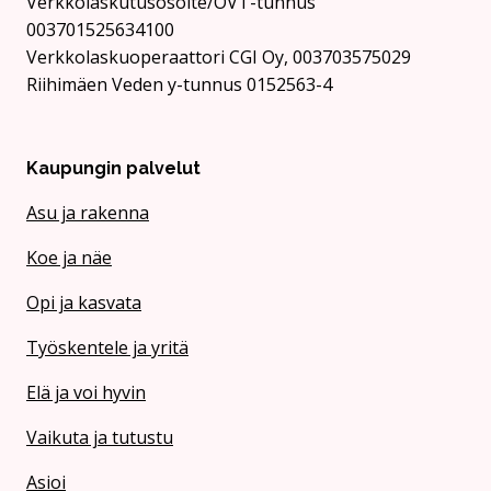
Verkkolaskutusosoite/OVT-tunnus
003701525634100
Verkkolaskuoperaattori CGI Oy, 003703575029
Riihimäen Veden y-tunnus 0152563-4
Kaupungin palvelut
Asu ja rakenna
Koe ja näe
Opi ja kasvata
Työskentele ja yritä
Elä ja voi hyvin
Vaikuta ja tutustu
Asioi