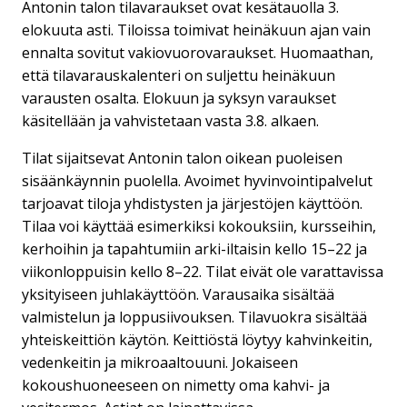
Antonin talon tilavaraukset ovat kesätauolla 3.
elokuuta asti. Tiloissa toimivat heinäkuun ajan vain
ennalta sovitut vakiovuorovaraukset. Huomaathan,
että tilavarauskalenteri on suljettu heinäkuun
varausten osalta. Elokuun ja syksyn varaukset
käsitellään ja vahvistetaan vasta 3.8. alkaen.
Tilat sijaitsevat Antonin talon oikean puoleisen
sisäänkäynnin puolella. Avoimet hyvinvointipalvelut
tarjoavat tiloja yhdistysten ja järjestöjen käyttöön.
Tilaa voi käyttää esimerkiksi kokouksiin, kursseihin,
kerhoihin ja tapahtumiin arki-iltaisin kello 15–22 ja
viikonloppuisin kello 8–22. Tilat eivät ole varattavissa
yksityiseen juhlakäyttöön. Varausaika sisältää
valmistelun ja loppusiivouksen. Tilavuokra sisältää
yhteiskeittiön käytön. Keittiöstä löytyy kahvinkeitin,
vedenkeitin ja mikroaaltouuni. Jokaiseen
kokoushuoneeseen on nimetty oma kahvi- ja