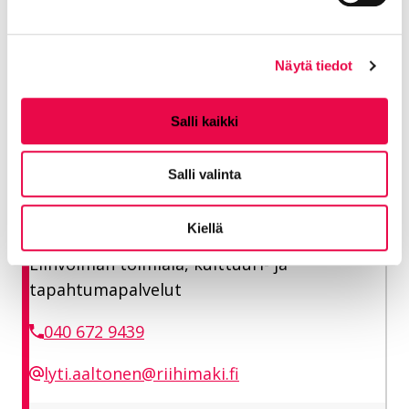
Riihimäen kaupungin varauspalvelu
Siirtyy ulkoiselle sivustolle
Näytä tiedot
Lisätiedot
Salli kaikki
Aaltonen Lyti
Salli valinta
Vastaava kulttuurituottaja
Kiellä
Elinvoiman toimiala, kulttuuri- ja
tapahtumapalvelut
040 672 9439
lyti.aaltonen@riihimaki.fi