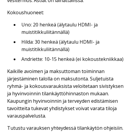
vesitermos. Astiat on lainattavissa.
Kokoushuoneet:
Uno: 20 henkeä (älytaulu HDMI- ja
muistitikkuliitännällä)
Hilda: 30 henkeä (älytaulu HDMI- ja
muistitikkuliitännällä)
Andriette: 10-15 henkeä (ei kokoustekniikkaa)
Kaikille avoimen ja maksuttoman toiminnan
järjestäminen talolla on maksutonta. Suljetuista
ryhmä- ja kokousvarauksista veloitetaan sivistyksen
ja hyvinvoinnin tilankäyttöhinnaston mukaan.
Kaupungin hyvinvoinnin ja terveyden edistämisen
tavoitteita tukevat yhdistykset voivat varata tiloja
varauspalvelusta.
Tutustu varauksen yhteydessä tilankäytön ohjeisiin.