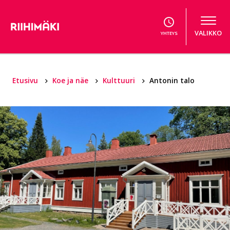
Hyppää sisältöön
VALIKKO
YHTEYS
Etusivu
Koe ja näe
Kulttuuri
Antonin talo