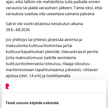
ajan, eikä tällöin ole mahdollista tulla paikalle ennen
varausta tai jäädä varauksen jälkeen. Tämä siksi, että
varauksia saattaa olla useampia samana päivänä.
Sali ei ole vuokrattavissa kesäsulun aikana
29.6.-4.8.2026.
Jos yhdistys tai yhteisö järjestää avointa ja
maksutonta kulttuuritoimintaa ja/tai
kulttuuritapahtuman yleisölle, tilavuokraa ei peritä.
Jotta maksuttomuus kaikille avoimesta
kulttuuritoiminnasta toteutuu, tilaaja sitoutuu
markkinoimaan tapahtumaansa julkisesti, riittävän
ajoissa (min. 14 vrk) ja toimittamalla
kulttuuripalveluille tapahtumasta
markkinointisuunnitelman. Huom! Jos
markkinointisuunnitelmaa ei toimiteta määräaikaan,
varaus peruuntuu. Tila ei ole vuokrattavissa
Tämä sivusto käyttää evästeitä
maksuttomasti säännöllisesti toistuviin tilaisuuksiin.