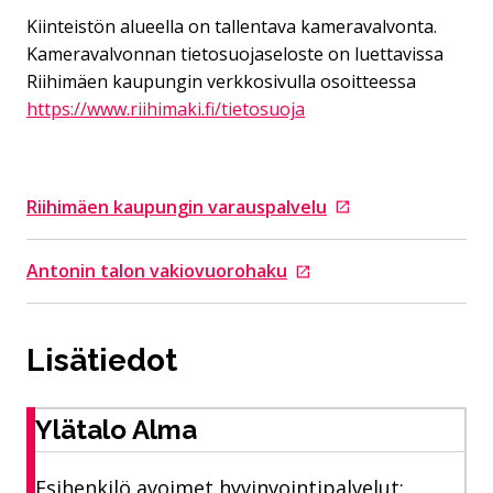
Kiinteistön alueella on tallentava kameravalvonta.
Kameravalvonnan tietosuojaseloste on luettavissa
Riihimäen kaupungin verkkosivulla osoitteessa
https://www.riihimaki.fi/tietosuoja
Riihimäen kaupungin varauspalvelu
Siirtyy ulkoiselle sivustolle
Antonin talon vakiovuorohaku
Siirtyy ulkoiselle sivustolle
Lisätiedot
Ylätalo Alma
Esihenkilö avoimet hyvinvointipalvelut;