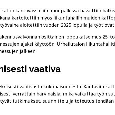
an katon kantavassa liimapuupalkissa havaittiin halk
kana kartoitettiin myös liikuntahallin muiden katto
työvaihe aloitettiin vuoden 2025 lopulla ja työt ovat
n rakennusvalvonnan osittainen loppukatselmus 25. t
ssujen ajaksi käyttöön. Urheilutalon liikuntahalliti
essujen jälkeen.
isesti vaativa
nisesti vaativasta kokonaisuudesta. Kantaviin katto
isesti verrattain harvinaisia, mikä vaikuttaa työn s
iittyvät tutkimukset, suunnittelu ja toteutus tehdään