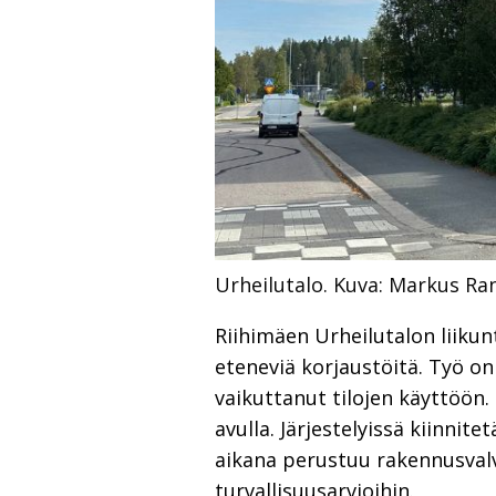
Urheilutalo.
Kuva: Markus Ran
Riihimäen Urheilutalon liiku
eteneviä korjaustöitä. Työ o
vaikuttanut tilojen käyttöön.
avulla. Järjestelyissä kiinni
aikana perustuu rakennusval
turvallisuusarvioihin.