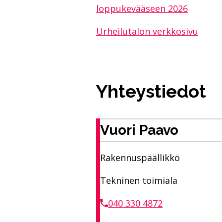
loppukevääseen 2026
Urheilutalon verkkosivu
Yhteystiedot
Vuori Paavo
Rakennuspäällikkö
Tekninen toimiala
040 330 4872