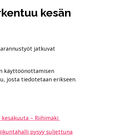
arkentuu kesän
parannustyöt jatkuvat
Kun käyttöönottamisen
u, josta tiedotetaan erikseen.
. kesäkuuta – Riihimäki
iikuntahalli pysyy suljettuna