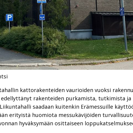
tsi
ntahallin kattorakenteiden vaurioiden vuoksi rakenn
n edellyttänyt rakenteiden purkamista, tutkimista ja
 Liikuntahalli saadaan kuitenkin Erämessuille käyttöö
tetään erityistä huomiota messukävijöiden turvallisuu
vonnan hyväksymään osittaiseen loppukatselmuksee