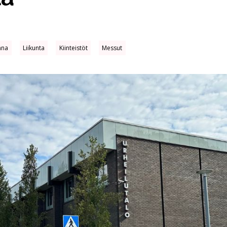
nna
Liikunta
Kiinteistöt
Messut