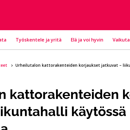
ata
Työskentele ja yritä
Elä ja voi hyvin
Vaikuta
teet
Urheilutalon kattorakenteiden korjaukset jatkuvat – liik
n kattorakenteiden k
iikuntahalli käytössä
la