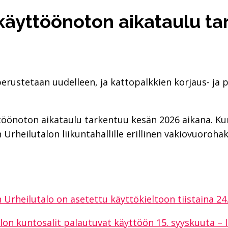
 käyttöönoton aikataulu t
rustetaan uudelleen, ja kattopalkkien korjaus- ja 
yttöönoton aikataulu tarkentuu kesän 2026 aikana. 
Urheilutalon liikuntahallille erillinen vakiovuorohak
 Urheilutalo on asetettu käyttökieltoon tiistaina 24
lon kuntosalit palautuvat käyttöön 15. syyskuuta – l