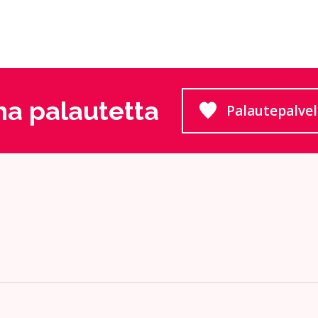
a palautetta
Palautepalve
Siirtyy