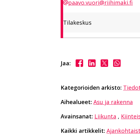
paavo.vuori@riihimaki.fi
Tilakeskus
Jaa Facebookissa
Jaa LinkedInissä
Jaa X:ssä
Jaa Wha
Jaa:
Kategorioiden arkisto:
Tiedo
Aihealueet:
Asu ja rakenna
Avainsanat:
Liikunta
,
Kiintei
Kaikki artikkelit:
Ajankohtais