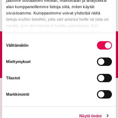
jaamme sosiaalisen median, mainosalan ja analytiikka-
Kaikki artikkelit:
Ajankohtaista
alan kumppaneillemme tietoja siitä, miten käytät
sivustoamme. Kumppanimme voivat yhdistää näitä
tietoja muihin tietoihin, joita olet antanut heille tai joita on
kerätty, kun olet käyttänyt heidän palvelujaan. Voit
muuttaa hyväksyntääsi sivuston alalaidassa olevan
Tietoa evästeistä
linkin kautta.
Suostumuksen
Anna palautetta
Välttämätön
valinta
Palautepalvelu
Mieltymykset
Siirtyy ulkoiselle sivust
Tilastot
Markkinointi
Näytä tiedot