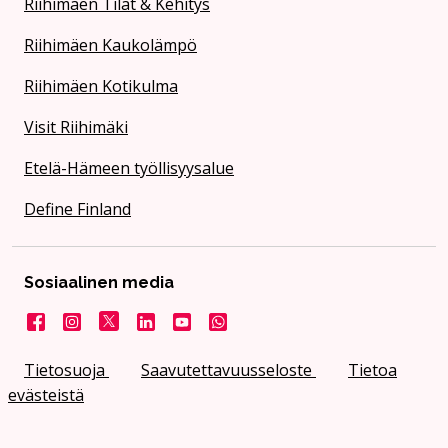
Riihimäen Tilat & Kehitys
Riihimäen Kaukolämpö
Riihimäen Kotikulma
Visit Riihimäki
Etelä-Hämeen työllisyysalue
Define Finland
Sosiaalinen media
Facebook
Instagram
X
LinkedIn
YouTube
Kaupunki WhatsApissa
Tietosuoja
Saavutettavuusseloste
Tietoa
evästeistä