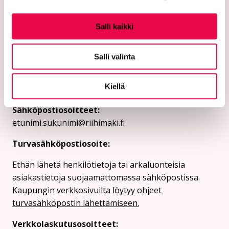
Riihimäen kaupunki
Salli kaikki
PL 125 (Eteläinen Asemakatu 2)
Salli valinta
11101 Riihimäki
Kiellä
Vaihde: 019 758 4000
Sähköpostiosoitteet:
etunimi.sukunimi@riihimaki.fi
Turvasähköpostiosoite:
Ethän lähetä henkilötietoja tai arkaluonteisia
asiakastietoja suojaamattomassa sähköpostissa.
Kaupungin verkkosivuilta löytyy ohjeet
turvasähköpostin lähettämiseen.
Verkkolaskutusosoitteet: