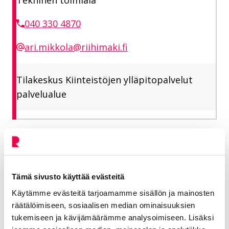
040 330 4870
ari.mikkola@riihimaki.fi
Tilakeskus Kiinteistöjen ylläpitopalvelut
palvelualue
Jaa Facebookissa
Jaa LinkedInissä
Jaa X:ssä
Jaa WhasAppissa
Jaa:
Tämä sivusto käyttää evästeitä
Kategorioiden arkisto:
Tiedotteet
Käytämme evästeitä tarjoamamme sisällön ja mainosten
Aihealueet:
Asu ja rakenna
räätälöimiseen, sosiaalisen median ominaisuuksien
tukemiseen ja kävijämäärämme analysoimiseen. Lisäksi
Avainsanat:
Liikunta
,
Kiinteistöt