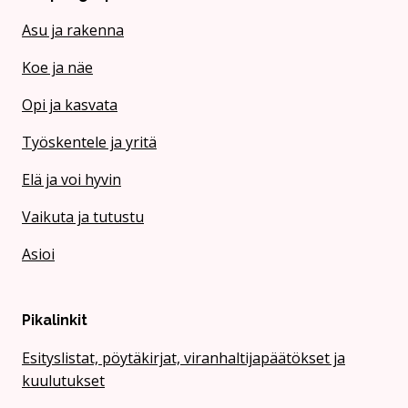
Asu ja rakenna
Koe ja näe
Opi ja kasvata
Työskentele ja yritä
Elä ja voi hyvin
Vaikuta ja tutustu
Asioi
Pikalinkit
Esityslistat, pöytäkirjat, viranhaltijapäätökset ja
kuulutukset