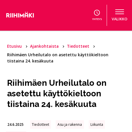
Hyppää sisältöön
VALIKKO
YHTEYS
Etusivu
Ajankohtaista
Tiedotteet
Riihimäen Urheilutalo on asetettu käyttökieltoon
tiistaina 24. kesäkuuta
Riihimäen Urheilutalo on
asetettu käyttökieltoon
tiistaina 24. kesäkuuta
24.6.2025
Tiedotteet
Asu ja rakenna
Liikunta