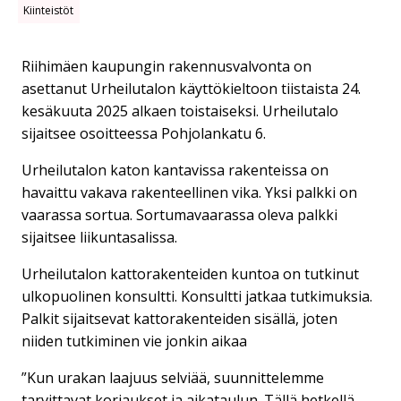
Kiinteistöt
Riihimäen kaupungin rakennusvalvonta on
asettanut Urheilutalon käyttökieltoon tiistaista 24.
kesäkuuta 2025 alkaen toistaiseksi. Urheilutalo
sijaitsee osoitteessa Pohjolankatu 6.
Urheilutalon katon kantavissa rakenteissa on
havaittu vakava rakenteellinen vika. Yksi palkki on
vaarassa sortua. Sortumavaarassa oleva palkki
sijaitsee liikuntasalissa.
Urheilutalon kattorakenteiden kuntoa on tutkinut
ulkopuolinen konsultti. Konsultti jatkaa tutkimuksia.
Palkit sijaitsevat kattorakenteiden sisällä, joten
niiden tutkiminen vie jonkin aikaa
”Kun urakan laajuus selviää, suunnittelemme
tarvittavat korjaukset ja aikataulun. Tällä hetkellä