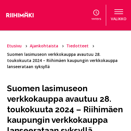
Hyppää sisältöön
VALIKKO
YHTEYS
Etusivu
Ajankohtaista
Tiedotteet
Suomen lasimuseon verkkokauppa avautuu 28.
toukokuuta 2024 – Riihimäen kaupungin verkkokauppa
lanseerataan syksyllä
Suomen lasimuseon
verkkokauppa avautuu 28.
toukokuuta 2024 – Riihimäen
kaupungin verkkokauppa
lanseerataan syksyllä