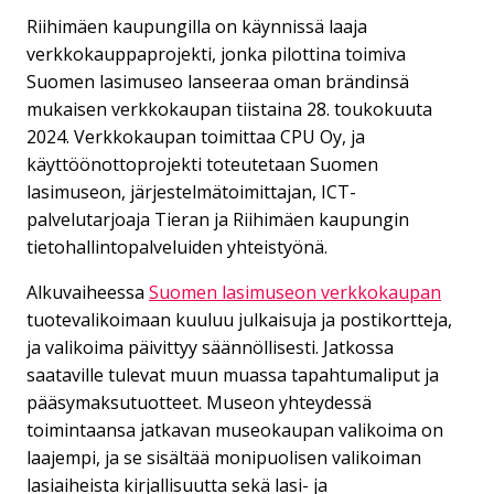
Riihimäen kaupungilla on käynnissä laaja
verkkokauppaprojekti, jonka pilottina toimiva
Suomen lasimuseo lanseeraa oman brändinsä
mukaisen verkkokaupan tiistaina 28. toukokuuta
2024. Verkkokaupan toimittaa CPU Oy, ja
käyttöönottoprojekti toteutetaan Suomen
lasimuseon, järjestelmätoimittajan, ICT-
palvelutarjoaja Tieran ja Riihimäen kaupungin
tietohallintopalveluiden yhteistyönä.
Alkuvaiheessa
Suomen lasimuseon verkkokaupan
tuotevalikoimaan kuuluu julkaisuja ja postikortteja,
ja valikoima päivittyy säännöllisesti. Jatkossa
saataville tulevat muun muassa tapahtumaliput ja
pääsymaksutuotteet. Museon yhteydessä
toimintaansa jatkavan museokaupan valikoima on
laajempi, ja se sisältää monipuolisen valikoiman
lasiaiheista kirjallisuutta sekä lasi- ja