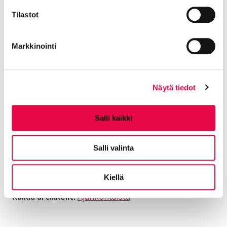
050 344 3747
Tilastot
maria.pohjanvuori@riihimaki.fi
Markkinointi
Jaa Facebookissa
Jaa LinkedInissä
Jaa X:ssä
Jaa WhasAppissa
Jaa:
Näytä tiedot
Salli kaikki
Kategorioiden arkisto:
Tiedotteet
Aihealueet:
Koe ja näe
,
Elä ja voi hyvin
Salli valinta
Avainsanat:
Kirjasto
,
Kansalaisopisto
,
Koulut
,
Kulttuuri
,
Liikunta
,
Museot
,
Suomen lasimuseo
Kiellä
Kaikki artikkelit:
Ajankohtaista