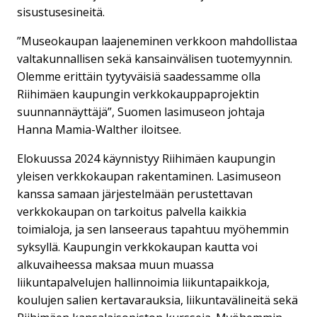
sisustusesineitä.
”Museokaupan laajeneminen verkkoon mahdollistaa
valtakunnallisen sekä kansainvälisen tuotemyynnin.
Olemme erittäin tyytyväisiä saadessamme olla
Riihimäen kaupungin verkkokauppaprojektin
suunnannäyttäjä”, Suomen lasimuseon johtaja
Hanna Mamia-Walther iloitsee.
Elokuussa 2024 käynnistyy Riihimäen kaupungin
yleisen verkkokaupan rakentaminen. Lasimuseon
kanssa samaan järjestelmään perustettavan
verkkokaupan on tarkoitus palvella kaikkia
toimialoja, ja sen lanseeraus tapahtuu myöhemmin
syksyllä. Kaupungin verkkokaupan kautta voi
alkuvaiheessa maksaa muun muassa
liikuntapalvelujen hallinnoimia liikuntapaikkoja,
koulujen salien kertavarauksia, liikuntavälineitä sekä