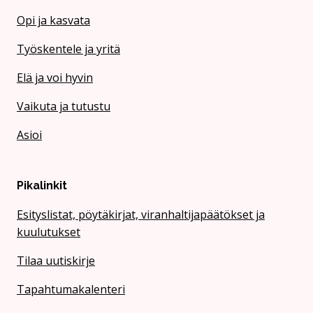
Opi ja kasvata
Työskentele ja yritä
Elä ja voi hyvin
Vaikuta ja tutustu
Asioi
Pikalinkit
Esityslistat, pöytäkirjat, viranhaltijapäätökset ja
kuulutukset
Tilaa uutiskirje
Tapahtumakalenteri