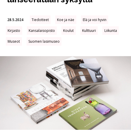
28.5.2024
Tiedotteet
Koe ja näe
Elä ja voi hyvin
Kirjasto
Kansalaisopisto
Koulut
Kulttuuri
Liikunta
Museot
Suomen lasimuseo