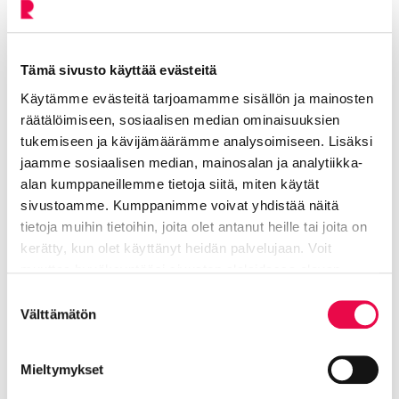
Mamia-Walther Hanna
Tämä sivusto käyttää evästeitä
Museonjohtaja, Suomen lasimuseo
Käytämme evästeitä tarjoamamme sisällön ja mainosten
räätälöimiseen, sosiaalisen median ominaisuuksien
Elinvoiman toimiala
tukemiseen ja kävijämäärämme analysoimiseen. Lisäksi
jaamme sosiaalisen median, mainosalan ja analytiikka-
040 330 4100
alan kumppaneillemme tietoja siitä, miten käytät
sivustoamme. Kumppanimme voivat yhdistää näitä
Hanna.Mamia-Walther@riihimaki.fi
tietoja muihin tietoihin, joita olet antanut heille tai joita on
kerätty, kun olet käyttänyt heidän palvelujaan. Voit
muuttaa hyväksyntääsi sivuston alalaidassa olevan
Pohjanvuori Maria
Tietoa evästeistä
linkin kautta.
Suostumuksen
Välttämätön
valinta
Tietohallintopäällikkö
Mieltymykset
Hallinto- ja konserni -toimiala