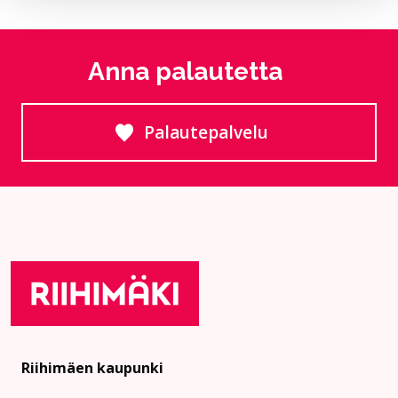
Anna palautetta
Palautepalvelu
Siirtyy ulkoiselle sivust
Riihimäen kaupunki