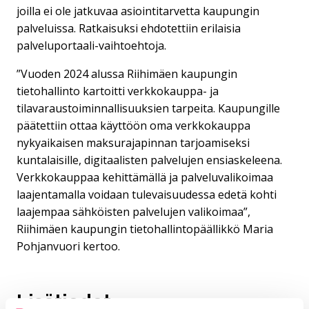
joilla ei ole jatkuvaa asiointitarvetta kaupungin
palveluissa. Ratkaisuksi ehdotettiin erilaisia
palveluportaali-vaihtoehtoja.
”Vuoden 2024 alussa Riihimäen kaupungin
tietohallinto kartoitti verkkokauppa- ja
tilavaraustoiminnallisuuksien tarpeita. Kaupungille
päätettiin ottaa käyttöön oma verkkokauppa
nykyaikaisen maksurajapinnan tarjoamiseksi
kuntalaisille, digitaalisten palvelujen ensiaskeleena.
Verkkokauppaa kehittämällä ja palveluvalikoimaa
laajentamalla voidaan tulevaisuudessa edetä kohti
laajempaa sähköisten palvelujen valikoimaa”,
Riihimäen kaupungin tietohallintopäällikkö Maria
Pohjanvuori kertoo.
Lisätiedot