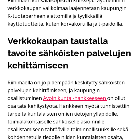
Riihimäen kansalaisopiston kursseja. Myöhemmin
verkkokaupan valikoimaa laajennetaan kaupungin
R-tuoteperheen ajattomilla ja tyylikkäillä
käyttötuotteita, kuten korvakoruilla ja t-paidoilla.
Verkkokaupan taustalla
tavoite sähköisten palvelujen
kehittämiseen
Riihimäellä on jo pidempään keskitytty sähköisten
palvelujen kehittämiseen, ja kaupungin
osallistuminen
Avoin kunta -hankkeeseen
on ollut
osa tätä kehitystyötä. Hankkeen myötä tunnistettiin
tarpeita kuntalaisten omien tietojen ylläpidolle,
toimialakohtaiselle sähköiselle asioinnille,
osallistamiseen tähtääville toiminnallisuuksille sekä
kohdennetulle tiedolle niiden kuntalaisten osalta,