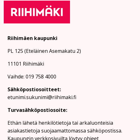
Riihimäen kaupunki
PL 125 (Eteläinen Asemakatu 2)
11101 Riihimäki
Vaihde: 019 758 4000
Sähköpostiosoitteet:
etunimi.sukunimi@riihimaki.fi
Turvasähköpostiosoite:
Ethän lähetä henkilötietoja tai arkaluonteisia
asiakastietoja suojaamattomassa sähköpostissa.
Kaupungin verkkosivuilta löytyy ohjeet