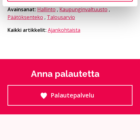
Avainsanat:
Hallinto
,
Kaupunginvaltuusto
,
Päätöksenteko
,
Talousarvio
Kaikki artikkelit:
Ajankohtaista
Anna palautetta
Palautepalvelu
Siirtyy ulkoiselle sivust