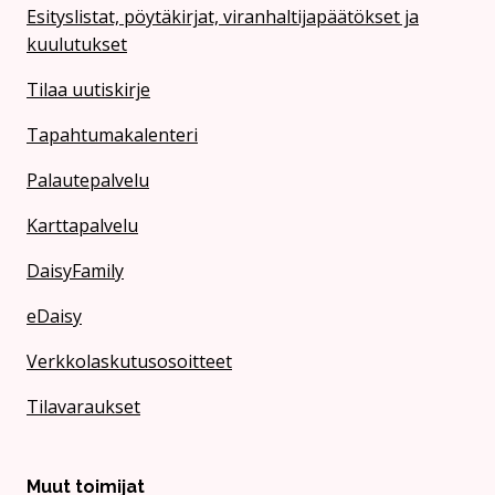
Esityslistat, pöytäkirjat, viranhaltijapäätökset ja
kuulutukset
Tilaa uutiskirje
Tapahtumakalenteri
Palautepalvelu
Karttapalvelu
DaisyFamily
eDaisy
Verkkolaskutusosoitteet
Tilavaraukset
Muut toimijat