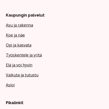
Kaupungin palvelut
Asu ja rakenna
Koe ja näe
Opi ja kasvata
Työskentele ja yritä
Elä ja voi hyvin
Vaikuta ja tutustu
Asioi
Pikalinkit