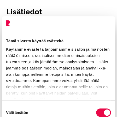
Lisätiedot
Lue aiempi uutinen aiheesta: Kaupunginhallitus
käsitteli vuoden 2026 talousarviota (4.11.2025).
Tämä sivusto käyttää evästeitä
Lue aiempi uutinen aiheesta: Kaupunginjohtajan
Käytämme evästeitä tarjoamamme sisällön ja mainosten
ehdotus kaupungin talousarvioksi 2026 ja
räätälöimiseen, sosiaalisen median ominaisuuksien
taloussuunnitelmaksi vuosille 2026–2028
tukemiseen ja kävijämäärämme analysoimiseen. Lisäksi
(30.10.2025).
jaamme sosiaalisen median, mainosalan ja analytiikka-
Kaupunginvaltuuston esityslista 10. marraskuuta
alan kumppaneillemme tietoja siitä, miten käytät
2025 (kunta2.riihimaki.fi).
sivustoamme. Kumppanimme voivat yhdistää näitä
tietoja muihin tietoihin, joita olet antanut heille tai joita on
Kaupungin talous -sivu
kerätty, kun olet käyttänyt heidän palvelujaan. Voit
muuttaa hyväksyntääsi sivuston alalaidassa olevan
Vakaan talouden ohjelma -sivu
Tietoa evästeistä
linkin kautta.
Suostumuksen
Välttämätön
valinta