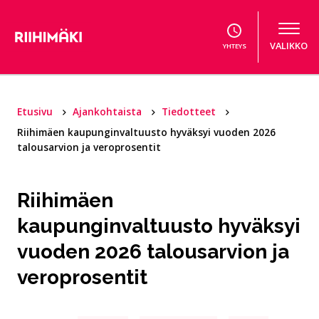
Hyppää sisältöön
VALIKKO
YHTEYS
Etusivu
Ajankohtaista
Tiedotteet
Riihimäen kaupunginvaltuusto hyväksyi vuoden 2026
talousarvion ja veroprosentit
Riihimäen
kaupunginvaltuusto hyväksyi
vuoden 2026 talousarvion ja
veroprosentit