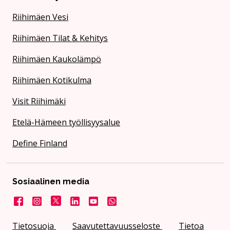
Riihimäen Vesi
Riihimäen Tilat & Kehitys
Riihimäen Kaukolämpö
Riihimäen Kotikulma
Visit Riihimäki
Etelä-Hämeen työllisyysalue
Define Finland
Sosiaalinen media
Facebook
Instagram
X
LinkedIn
YouTube
Kaupunki WhatsApissa
Tietosuoja
Saavutettavuusseloste
Tietoa