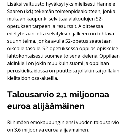
Lisäksi valtuusto hyväksyi yksimielisesti Hannele
Saaren (kd.) tekemän toimenpidealoitteen, jonka
mukaan kaupunki selvittää alakoulujen S2-
opetuksen tarpeen ja resurssit. Aloitteessa
edellytetään, että selvityksen jälkeen on tehtävä
suunnitelma, jonka avulla S2-opetus saatetaan
oikealle tasolle. S2-opetuksessa oppilas opiskelee
lähtökohtaisesti suomea toisena kielenä. Oppilaan
äidinkieli on jokin muu kuin suomi ja oppilaan
peruskielitaidossa on puutteita jollakin tai joillakin
kielitaidon osa-alueilla.
Talousarvio 2,1 miljoonaa
euroa alijäämäinen
Riihimäen emokaupungin ensi vuoden talousarvio
on 3,6 miljoonaa euroa alijäämäinen.