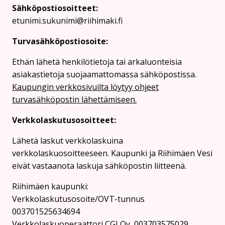
Sähköpostiosoitteet:
etunimi.sukunimi@riihimaki.fi
Turvasähköpostiosoite:
Ethän lähetä henkilötietoja tai arkaluonteisia
asiakastietoja suojaamattomassa sähköpostissa.
Kaupungin verkkosivuilta löytyy ohjeet
turvasähköpostin lähettämiseen.
Verkkolaskutusosoitteet:
Lähetä laskut verkkolaskuina
verkkolaskuosoitteeseen. Kaupunki ja Riihimäen Vesi
eivät vastaanota laskuja sähköpostin liitteenä.
Riihimäen kaupunki:
Verkkolaskutusosoite/OVT-tunnus
003701525634694
Verkkolaskuoperaattori CGI Oy, 003703575029