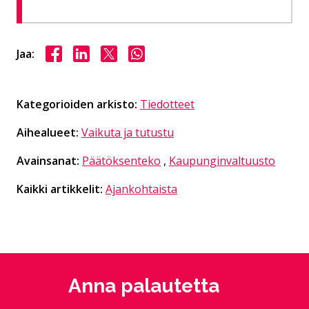
Jaa Facebookissa
Jaa LinkedInissä
Jaa X:ssä
Jaa WhasAppissa
Jaa:
Kategorioiden arkisto:
Tiedotteet
Aihealueet:
Vaikuta ja tutustu
Avainsanat:
Päätöksenteko
,
Kaupunginvaltuusto
Kaikki artikkelit:
Ajankohtaista
Anna palautetta