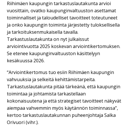
Riihimäen kaupungin tarkastuslautakunta arvioi
vuosittain, ovatko kaupunginvaltuuston asettamat
toiminnalliset ja taloudelliset tavoitteet toteutuneet
ja onko kaupungin toiminta järjestetty tuloksellisella
ja tarkoituksenmukaisella tavalla.
Tarkastuslautakunta on nyt julkaissut
arviointivuotta 2025 koskevan arviointikertomuksen.
Se etenee kaupunginvaltuuston käsittelyyn
kesäkuussa 2026.
“Arviointikertomus tuo esiin Riihimäen kaupungin
vahvuuksia ja selkeitä kehittämistarpeita.
Tarkastuslautakunta pitää tärkeänä, että kaupungin
toimintaa ja johtamista tarkastellaan
kokonaisuutena ja että strategiset tavoitteet näkyvät
aiempaa vahvemmin myös käytännön toiminnassa”,
kertoo tarkastuslautakunnan puheenjohtaja Salka
Orivuori (vihr.).