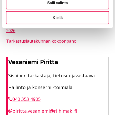
ja suosituksiin syyskuun loppuun mennessä.
Salli valinta
Arviointikertomus 2025
Kiellä
Tarkastuslautakunnan pöytäkirja 19. toukokuuta
2026
Tarkastuslautakunnan kokoonpano
Vesaniemi Piritta
Sisäinen tarkastaja, tietosuojavastaava
Hallinto ja konserni -toimiala
040 353 4905
piritta.vesaniemi@riihimaki.fi