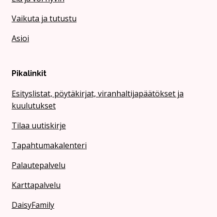
Vaikuta ja tutustu
Asioi
Pikalinkit
Esityslistat, pöytäkirjat, viranhaltijapäätökset ja
kuulutukset
Tilaa uutiskirje
Tapahtumakalenteri
Palautepalvelu
Karttapalvelu
DaisyFamily