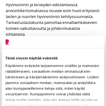
Hyvinvoinnin ja terveyden edistämisessä
arviointikertomuksessa nousee esiin huoli erityisesti
lasten ja nuorten hyvinvoinnin kehityssuunnasta.
Tarkastuslautakunta painottaa ennaltaehkäisevien
toimien vaikuttavuutta ja johdonmukaista
johtamista.
Kuusi suositusta kaupungin
toiminnan kehittämiseksi
Tämä sivusto käyttää evästeitä
Käytämme evästeitä tarjoamamme sisällön ja mainosten
Tarkastuslautakunta antaa arviointikertomuksessa
räätälöimiseen, sosiaalisen median ominaisuuksien
kuusi suositusta. Suositukset koskevat
tukemiseen ja kävijämäärämme analysoimiseen. Lisäksi
jaamme sosiaalisen median, mainosalan ja analytiikka-
kaupungin hallintomallin selkeyttämistä
alan kumppaneillemme tietoja siitä, miten käytät
ympäristö- ja kestävyystavoitteiden
sivustoamme. Kumppanimme voivat yhdistää näitä
vahvempaa integrointia johtamiseen
tietoja muihin tietoihin, joita olet antanut heille tai joita on
kerätty, kun olet käyttänyt heidän palvelujaan. Voit