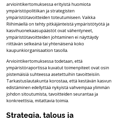
arviointikertomuksessa erityistä huomiota
ympäristöpolitiikan ja strategisten
ympäristötavoitteiden toteutumiseen. Vaikka
Riihimäellä on tehty pitkäjänteistä ympäristötyötä ja
kasvihuonekaasupäästöt ovat vähentyneet,
ympäristötavoitteiden johtaminen ei näyttäydy
riittävän selkeänä tai yhtenäisenä koko
kaupunkiorganisaation tasolla.
Arviointikertomuksessa todetaan, että
ympäristöraportissa kuvatut toimenpiteet ovat osin
pistemäisiä suhteessa asetettuihin tavoitteisiin.
Tarkastuslautakunta korostaa, että kestävän kasvun
edistäminen edellyttää nykyistä vahvempaa ylimmän
johdon sitoutumista, tavoitteiden seurantaa ja
konkreettisia, mitattavia toimia.
Strategia, talous ja