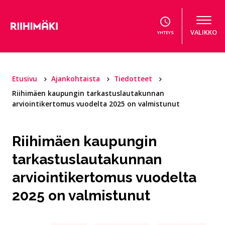
Hyppää sisältöön
VALIKKO
YHTEYS
Etusivu
Ajankohtaista
Tiedotteet
Riihimäen kaupungin tarkastuslautakunnan
arviointikertomus vuodelta 2025 on valmistunut
Riihimäen kaupungin
tarkastuslautakunnan
arviointikertomus vuodelta
2025 on valmistunut