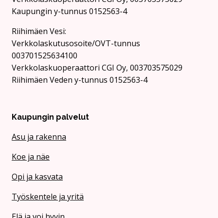
Kaupungin y-tunnus 0152563-4
Rii­hi­mäen Vesi:
Verkkolaskutusosoite/OVT-tunnus
003701525634100
Verkkolaskuoperaattori CGI Oy, 003703575029
Riihimäen Veden y-tunnus 0152563-4
Kaupungin palvelut
Asu ja rakenna
Koe ja näe
Opi ja kasvata
Työskentele ja yritä
Elä ja voi hyvin