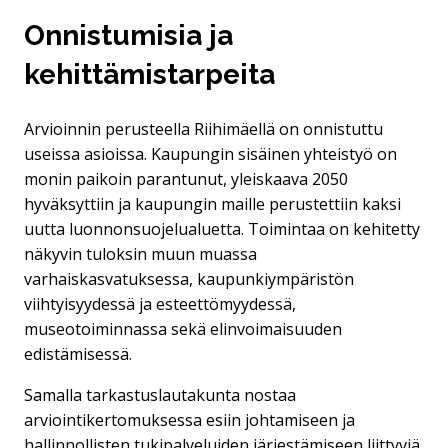
Onnistumisia ja
kehittämistarpeita
Arvioinnin perusteella Riihimäellä on onnistuttu
useissa asioissa. Kaupungin sisäinen yhteistyö on
monin paikoin parantunut, yleiskaava 2050
hyväksyttiin ja kaupungin maille perustettiin kaksi
uutta luonnonsuojelualuetta. Toimintaa on kehitetty
näkyvin tuloksin muun muassa
varhaiskasvatuksessa, kaupunkiympäristön
viihtyisyydessä ja esteettömyydessä,
museotoiminnassa sekä elinvoimaisuuden
edistämisessä.
Samalla tarkastuslautakunta nostaa
arviointikertomuksessa esiin johtamiseen ja
hallinnollisten tukipalveluiden järjestämiseen liittyviä