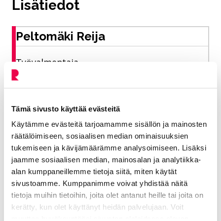
Lisätiedot
Peltomäki Reija
Työvalmentaja
Elinvoiman toimiala, työllisyyspalvelut
040 645 3206
Tämä sivusto käyttää evästeitä
Käytämme evästeitä tarjoamamme sisällön ja mainosten
reija.peltomaki@riihimaki.fi
räätälöimiseen, sosiaalisen median ominaisuuksien
tukemiseen ja kävijämäärämme analysoimiseen. Lisäksi
jaamme sosiaalisen median, mainosalan ja analytiikka-
Työvalmennus, valmennuksellinen työsuhde,
alan kumppaneillemme tietoja siitä, miten käytät
nuorten kesätyöt
sivustoamme. Kumppanimme voivat yhdistää näitä
tietoja muihin tietoihin, joita olet antanut heille tai joita on
kerätty, kun olet käyttänyt heidän palvelujaan. Voit
muuttaa hyväksyntääsi sivuston alalaidassa olevan
Jaa Facebookissa
Jaa LinkedInissä
Jaa X:ssä
Jaa WhasAppissa