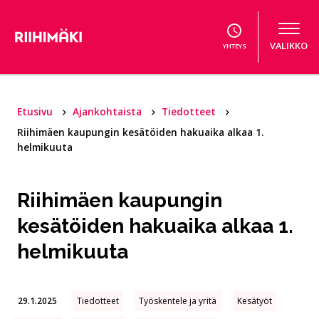
Hyppää sisältöön
VALIKKO
YHTEYS
Etusivu
Ajankohtaista
Tiedotteet
Riihimäen kaupungin kesätöiden hakuaika alkaa 1.
helmikuuta
Riihimäen kaupungin
kesätöiden hakuaika alkaa 1.
helmikuuta
29.1.2025
Tiedotteet
Työskentele ja yritä
Kesätyöt