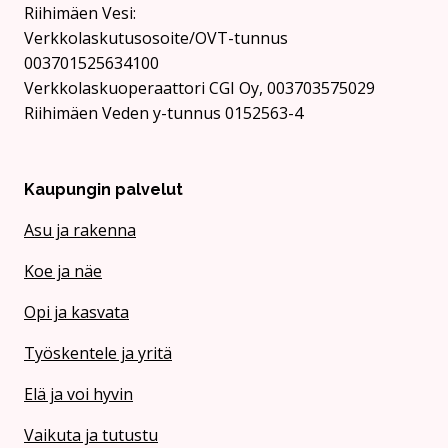
Rii­hi­mäen Vesi:
Verkkolaskutusosoite/OVT-tunnus
003701525634100
Verkkolaskuoperaattori CGI Oy, 003703575029
Riihimäen Veden y-tunnus 0152563-4
Kaupungin palvelut
Asu ja rakenna
Koe ja näe
Opi ja kasvata
Työskentele ja yritä
Elä ja voi hyvin
Vaikuta ja tutustu