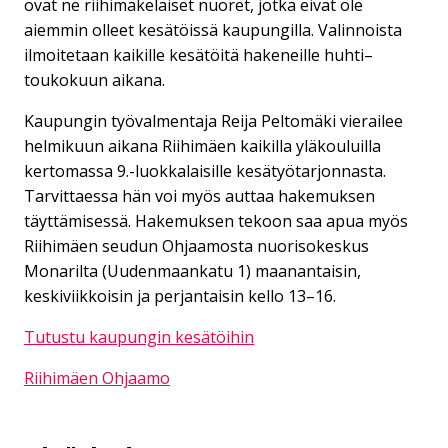
ovat ne riihimäkeläiset nuoret, jotka eivät ole
aiemmin olleet kesätöissä kaupungilla. Valinnoista
ilmoitetaan kaikille kesätöitä hakeneille huhti–
toukokuun aikana.
Kaupungin työvalmentaja Reija Peltomäki vierailee
helmikuun aikana Riihimäen kaikilla yläkouluilla
kertomassa 9.-luokkalaisille kesätyötarjonnasta.
Tarvittaessa hän voi myös auttaa hakemuksen
täyttämisessä. Hakemuksen tekoon saa apua myös
Riihimäen seudun Ohjaamosta nuorisokeskus
Monarilta (Uudenmaankatu 1) maanantaisin,
keskiviikkoisin ja perjantaisin kello 13–16.
Tutustu kaupungin kesätöihin
Riihimäen Ohjaamo