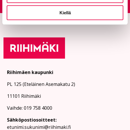
Siirtyy ulkoiselle sivust
Kiellä
Riihimäen kaupunki
PL 125 (Eteläinen Asemakatu 2)
11101 Riihimäki
Vaihde: 019 758 4000
Sähköpostiosoitteet:
etunimi.sukunimi@riihimaki.fi