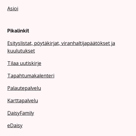
Asioi
Pikalinkit
Esityslistat, pöytäkirjat, viranhaltijapäätökset ja
kuulutukset
Tilaa uutiskirje
Tapahtumakalenteri
Palautepalvelu
Karttapalvelu
DaisyFamily
eDaisy