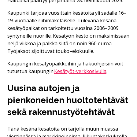
Hakuaika päättyy perjantaina 28. helmikuuta 2025.
Kaupunki tarjoaa vuosittain kesätöitä yli sadalle 16–
19-vuotiaalle riihimäkeläiselle. Tulevana kesänä
kesätyöpaikat on tarkoitettu vuosina 2006–2009
syntyneille nuorille. Kesätyön kesto on maksimissaan
neljä viikkoa ja palkka siitä on noin 960 euroa.
Työjaksot sijoittuvat touko–elokuulle.
Kaupungin kesätyöpaikkoihin ja hakuohjeisiin voit
tutustua kaupungin
Kesätyöt-verkkosivulla
.
Uusina autojen ja
pienkoneiden huoltotehtävät
sekä rakennustyötehtävät
Tänä kesänä kesätöitä on tarjolla muun muassa
viestinnässä ja markkinoinnissa, liikuntakeskuksella,