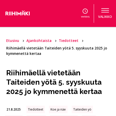
Hyppää sisältöön
VALIKKO
YHTEYS
Etusivu
Ajankohtaista
Tiedotteet
Riihimäellä vietetään Taiteiden yötä 5. syyskuuta 2025 jo
kymmenettä kertaa
Riihimäellä vietetään
Taiteiden yötä 5. syyskuuta
2025 jo kymmenettä kertaa
21.8.2025
Tiedotteet
Koe ja näe
Taiteiden yö