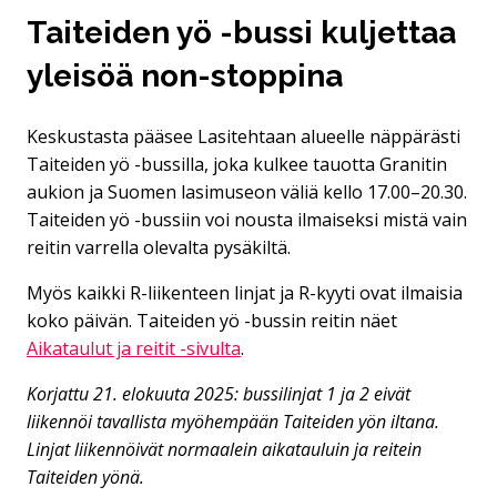
Taiteiden yö -bussi kuljettaa
yleisöä non-stoppina
Keskustasta pääsee Lasitehtaan alueelle näppärästi
Taiteiden yö -bussilla, joka kulkee tauotta Granitin
aukion ja Suomen lasimuseon väliä kello 17.00–20.30.
Taiteiden yö -bussiin voi nousta ilmaiseksi mistä vain
reitin varrella olevalta pysäkiltä.
Myös kaikki R-liikenteen linjat ja R-kyyti ovat ilmaisia
koko päivän. Taiteiden yö -bussin reitin näet
Aikataulut ja reitit -sivulta
.
Korjattu 21. elokuuta 2025: bussilinjat 1 ja 2 eivät
liikennöi tavallista myöhempään Taiteiden yön iltana.
Linjat liikennöivät normaalein aikatauluin ja reitein
Taiteiden yönä.