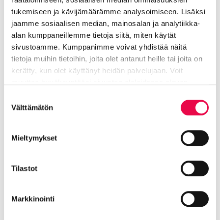
Elinvoiman toimiala, kulttuuri- ja
tukemiseen ja kävijämäärämme analysoimiseen. Lisäksi
tapahtumapalvelut
jaamme sosiaalisen median, mainosalan ja analytiikka-
alan kumppaneillemme tietoja siitä, miten käytät
040 635 8224
sivustoamme. Kumppanimme voivat yhdistää näitä
tietoja muihin tietoihin, joita olet antanut heille tai joita on
minttu.seppo@riihimaki.fi
kerätty, kun olet käyttänyt heidän palvelujaan. Voit
muuttaa hyväksyntääsi sivuston alalaidassa olevan
Tietoa evästeistä
linkin kautta.
Tapahtumat, Tapahtumaneuvonta,
Suostumuksen
Välttämätön
Tiedotus, Markkinointi, Uutiskirje, Antonin
valinta
talon salin vuokraus.
Mieltymykset
Jaa Facebookissa
Jaa LinkedInissä
Jaa X:ssä
Jaa WhasAppissa
Tilastot
Jaa:
Markkinointi
Kategorioiden arkisto:
Tiedotteet