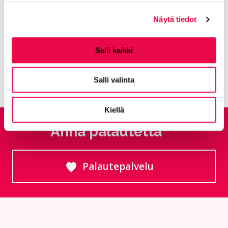
Aihealueet:
Koe ja näe
Näytä tiedot
Avainsanat:
Taiteiden yö
,
Elinvoima
,
Hyvinvointi
,
Liikenne ja kadut
,
Museot
,
R-liikenne
,
Tapahtumat
Salli kaikki
Kaikki artikkelit:
Ajankohtaista
Salli valinta
Kiellä
Anna palautetta
Palautepalvelu
Siirtyy ulkoiselle sivust