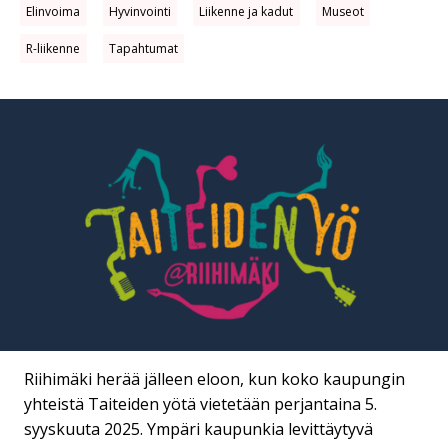
Elinvoima
Hyvinvointi
Liikenne ja kadut
Museot
R-liikenne
Tapahtumat
Riihimäki herää jälleen eloon, kun koko kaupungin
yhteistä Taiteiden yötä vietetään perjantaina 5.
syyskuuta 2025. Ympäri kaupunkia levittäytyvä