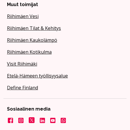
Muut toimijat
Riihimäen Vesi
Riihimäen Tilat & Kehitys
Riihimäen Kaukolämpö
Riihimäen Kotikulma
Visit Riihimäki
Etelä-Hämeen työllisyysalue
Define Finland
Sosiaalinen media
Facebook
Instagram
X
LinkedIn
YouTube
Kaupunki WhatsApissa