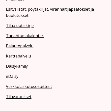
Esityslistat, pöytäkirjat, viranhaltijapäätökset ja
kuulutukset
Tilaa uutiskirje
Tapahtumakalenteri
Palautepalvelu
Karttapalvelu
DaisyFamily
eDaisy
Verkkolaskutusosoitteet
Tilavaraukset