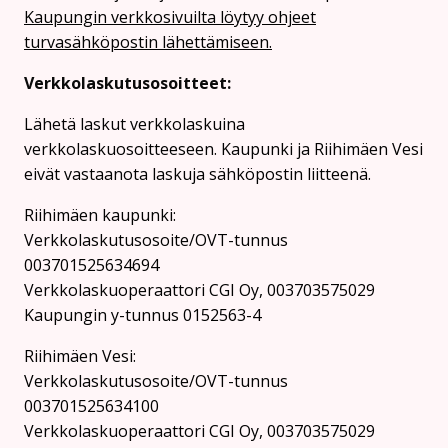
Kaupungin verkkosivuilta löytyy ohjeet
turvasähköpostin lähettämiseen.
Verkkolaskutusosoitteet:
Lähetä laskut verkkolaskuina
verkkolaskuosoitteeseen. Kaupunki ja Riihimäen Vesi
eivät vastaanota laskuja sähköpostin liitteenä.
Riihimäen kaupunki:
Verkkolaskutusosoite/OVT-tunnus
003701525634694
Verkkolaskuoperaattori CGI Oy, 003703575029
Kaupungin y-tunnus 0152563-4
Rii­hi­mäen Vesi:
Verkkolaskutusosoite/OVT-tunnus
003701525634100
Verkkolaskuoperaattori CGI Oy, 003703575029