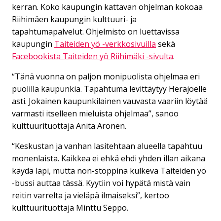
kerran. Koko kaupungin kattavan ohjelman kokoaa
Riihimäen kaupungin kulttuuri- ja
tapahtumapalvelut. Ohjelmisto on luettavissa
kaupungin
Taiteiden yö -verkkosivuilla
sekä
Facebookista Taiteiden yö Riihimäki -sivulta
.
“Tänä vuonna on paljon monipuolista ohjelmaa eri
puolilla kaupunkia. Tapahtuma levittäytyy Herajoelle
asti. Jokainen kaupunkilainen vauvasta vaariin löytää
varmasti itselleen mieluista ohjelmaa”, sanoo
kulttuurituottaja Anita Aronen.
“Keskustan ja vanhan lasitehtaan alueella tapahtuu
monenlaista. Kaikkea ei ehkä ehdi yhden illan aikana
käydä läpi, mutta non-stoppina kulkeva Taiteiden yö
-bussi auttaa tässä. Kyytiin voi hypätä mistä vain
reitin varrelta ja vieläpä ilmaiseksi”, kertoo
kulttuurituottaja Minttu Seppo.