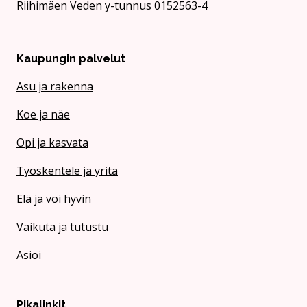
Riihimäen Veden y-tunnus 0152563-4
Kaupungin palvelut
Asu ja rakenna
Koe ja näe
Opi ja kasvata
Työskentele ja yritä
Elä ja voi hyvin
Vaikuta ja tutustu
Asioi
Pikalinkit