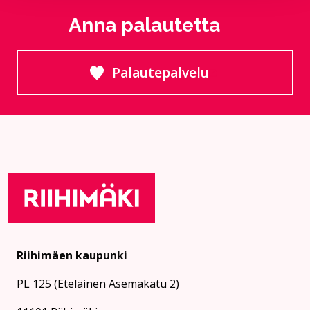
Anna palautetta
Palautepalvelu
Siirtyy ulkoiselle sivust
Riihimäen kaupunki
PL 125 (Eteläinen Asemakatu 2)