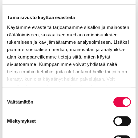
Lisää aiheesta: Tapahtumat
Tämä sivusto käyttää evästeitä
Käytämme evästeitä tarjoamamme sisällön ja mainosten
Taiteiden yö
räätälöimiseen, sosiaalisen median ominaisuuksien
Nykyinen sivu
Klikkaa käyttääksesi valikkoa
tukemiseen ja kävijämäärämme analysoimiseen. Lisäksi
jaamme sosiaalisen median, mainosalan ja analytiikka-
alan kumppaneillemme tietoja siitä, miten käytät
sivustoamme. Kumppanimme voivat yhdistää näitä
Matkaile meillä!
tietoja muihin tietoihin, joita olet antanut heille tai joita on
kerätty, kun olet käyttänyt heidän palvelujaan. Voit
Visit Riihimäki -sivustolta löydät tietoa
muuttaa hyväksyntääsi sivuston alalaidassa olevan
matkailijan mahdollisuuksista Riihimäellä,
Tietoa evästeistä
linkin kautta.
Suostumuksen
Lopella ja Hausjärvellä.
Välttämätön
valinta
Mieltymykset
Visit Riihimäki
Siirtyy ulkoiselle sivustolle