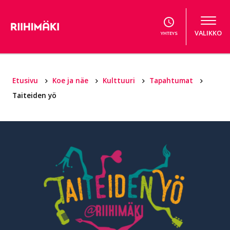
Hyppää sisältöön
VALIKKO
YHTEYS
Etusivu
Koe ja näe
Kulttuuri
Tapahtumat
Taiteiden yö