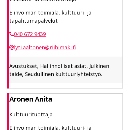
Elinvoiman toimiala, kulttuuri- ja
tapahtumapalvelut
040 672 9439
lyti.aaltonen@riihimaki.fi
Avustukset, Hallinnolliset asiat, Julkinen
taide, Seudullinen kulttuuriyhteistyö.
Aronen Anita
Kulttuurituottaja
Elinvoiman toimiala, kulttuuri- ja