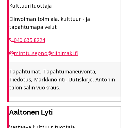
Kulttuurituottaja
Elinvoiman toimiala, kulttuuri- ja
tapahtumapalvelut
040 635 8224
minttu.seppo@riihimaki.fi
Tapahtumat, Tapahtumaneuvonta,
Tiedotus, Markkinointi, Uutiskirje, Antonin
talon salin vuokraus.
Aaltonen Lyti
Vastaava kulttuurituottaja