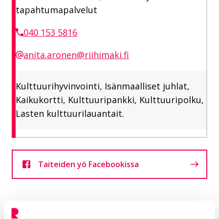
tapahtumapalvelut
040 153 5816
anita.aronen@riihimaki.fi
Kulttuurihyvinvointi, Isänmaalliset juhlat,
Kaikukortti, Kulttuuripankki, Kulttuuripolku,
Lasten kulttuurilauantait.
Taiteiden yö Facebookissa