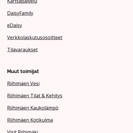
Karttapalvelu
DaisyFamily
eDaisy
Verkkolaskutusosoitteet
Tilavaraukset
Muut toimijat
Riihimäen Vesi
Riihimäen Tilat & Kehitys
Riihimäen Kaukolämpö
Riihimäen Kotikulma
Visit Riihimäki