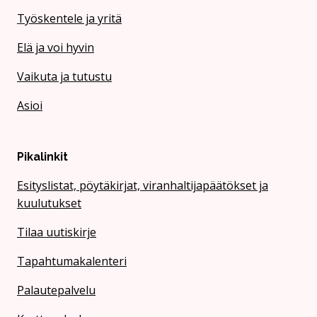
Työskentele ja yritä
Elä ja voi hyvin
Vaikuta ja tutustu
Asioi
Pikalinkit
Esityslistat, pöytäkirjat, viranhaltijapäätökset ja
kuulutukset
Tilaa uutiskirje
Tapahtumakalenteri
Palautepalvelu