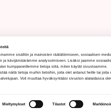
teitä
mamme sisällön ja mainosten räätälöimiseen, sosiaalisen medi
n ja kävijämäärämme analysoimiseen. Lisäksi jaamme sosiaali
alan kumppaneillemme tietoja siitä, miten käytät sivustoamme.
näitä tietoja muihin tietoihin, joita olet antanut heille tai joita 
palvelujaan. Voit muuttaa hyväksyntääsi sivuston alalaidassa ol
Sosi
toa evästeistä
Mieltymykset
Tilastot
Markkinoin