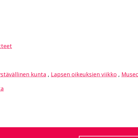
sAppissa
tteet
s­tä­väl­li­nen kun­ta
,
Lapsen oikeuksien viikko
,
Muse
ta