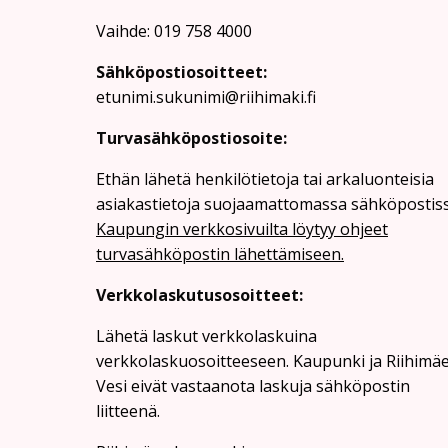
Vaihde: 019 758 4000
Sähköpostiosoitteet:
etunimi.sukunimi@riihimaki.fi
Turvasähköpostiosoite:
Ethän lähetä henkilötietoja tai arkaluonteisia
asiakastietoja suojaamattomassa sähköpostiss
Kaupungin verkkosivuilta löytyy ohjeet
turvasähköpostin lähettämiseen.
Verkkolaskutusosoitteet:
Lähetä laskut verkkolaskuina
verkkolaskuosoitteeseen. Kaupunki ja Riihimä
Vesi eivät vastaanota laskuja sähköpostin
liitteenä.