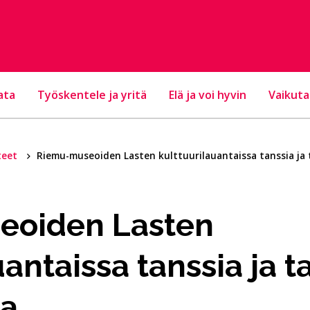
ata
Työskentele ja yritä
Elä ja voi hyvin
Vaikuta
teet
Riemu-museoiden Lasten kulttuurilauantaissa tanssia ja 
eoiden Lasten
antaissa tanssia ja t
ta