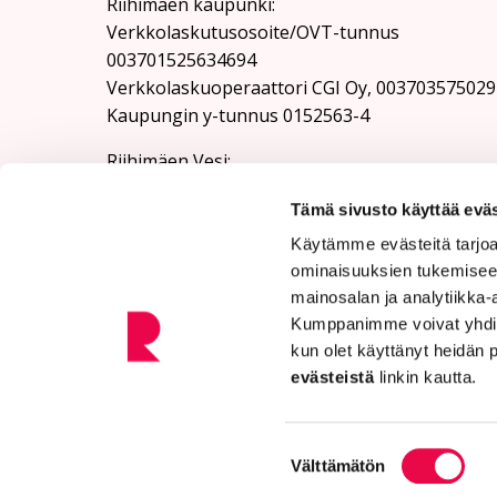
Riihimäen kaupunki:
Verkkolaskutusosoite/OVT-tunnus
003701525634694
Verkkolaskuoperaattori CGI Oy, 003703575029
Kaupungin y-tunnus 0152563-4
Rii­hi­mäen Vesi:
Verkkolaskutusosoite/OVT-tunnus
Tämä sivusto käyttää eväs
003701525634100
Verkkolaskuoperaattori CGI Oy, 003703575029
Käytämme evästeitä tarjoa
Riihimäen Veden y-tunnus 0152563-4
ominaisuuksien tukemisee
mainosalan ja analytiikka-
Kumppanimme voivat yhdistää 
kun olet käyttänyt heidän 
evästeistä
linkin kautta.
Tietosuoja
Saavutettavuusseloste
Tie
Suostumuksen
Välttämätön
valinta