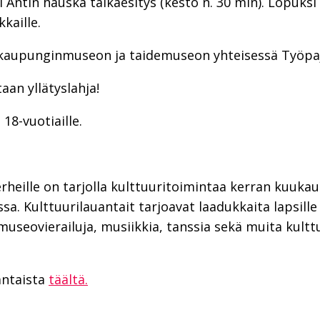
 Antin hauska taikaesitys (kesto n. 30 min). Lopuksi 
kaille.
kaupunginmuseon ja taidemuseon yhteisessä Työpaja
aan yllätyslahja!
8-vuotiaille.
perheille on tarjolla kulttuuritoimintaa kerran kuuka
sa. Kulttuurilauantait tarjoavat laadukkaita lapsill
, museovierailuja, musiikkia, tanssia sekä muita kul
antaista
täältä.