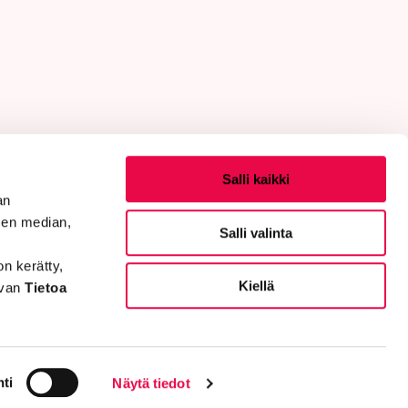
Salli kaikki
an
sen median,
Salli valinta
on kerätty,
Kiellä
evan
Tietoa
aalinen media
Facebook
Instagram
X
LinkedIn
YouTube
Kaupunki What
ti
Näytä tiedot