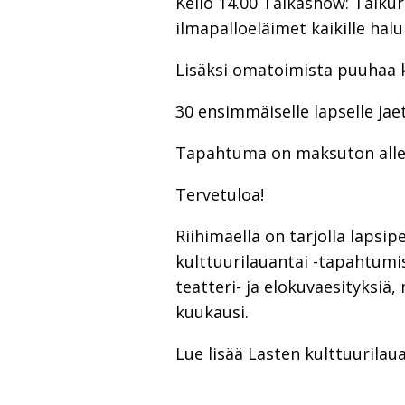
Kello 14.00 Taikashow: Taikuri
ilmapalloeläimet kaikille haluk
Lisäksi omatoimista puuhaa 
30 ensimmäiselle lapselle jaet
Tapahtuma on maksuton alle 1
Tervetuloa!
Riihimäellä on tarjolla lapsi
kulttuurilauantai -tapahtumis
teatteri- ja elokuvaesityksiä
kuukausi.
Lue lisää Lasten kulttuurilau