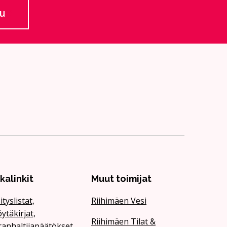
lu
 ulkoiselle sivustolle
ikalinkit
Muut toimijat
ityslistat,
Riihimäen Vesi
ytäkirjat,
Riihimäen Tilat &
ranhaltijapäätökset