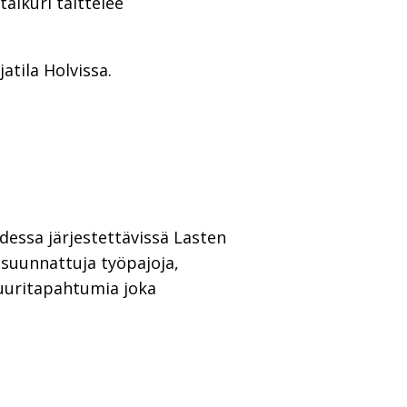
taikuri taittelee
tila Holvissa.
udessa järjestettävissä Lasten
e suunnattuja työpajoja,
ttuuritapahtumia joka