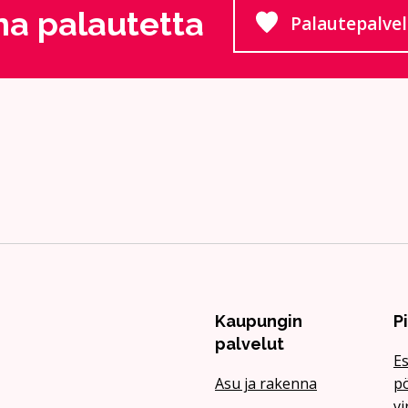
a palautetta
Palautepalve
Siirtyy
Kaupungin
P
palvelut
Es
Asu ja rakenna
pö
vi