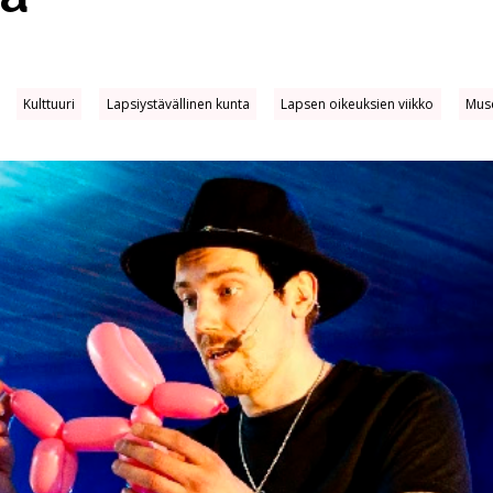
Kulttuuri
Lap­siys­tä­väl­li­nen kun­ta
Lapsen oikeuksien viikko
Mus