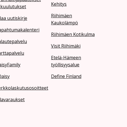
Kehitys
 kuulutukset
Riihimäen
laa uutiskirje
Kaukolämpö
apahtumakalenteri
Riihimäen Kotikulma
lautepalvelu
Visit Riihimäki
rttapalvelu
Etelä-Hämeen
isyFamily
työllisyysalue
Daisy
Define Finland
erkkolaskutusosoitteet
lavaraukset