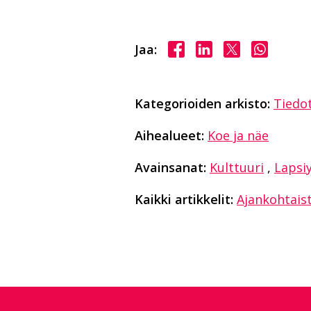
Jaa Facebookissa
Jaa LinkedInissä
Jaa X:ssä
Jaa Wha
Jaa:
Kategorioiden arkisto:
Tiedo
Aihealueet:
Koe ja näe
Avainsanat:
Kulttuuri
,
Lap­siy
Kaikki artikkelit:
Ajankohtais