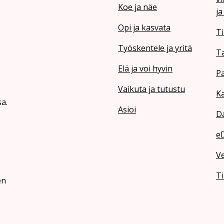
Koe ja näe
ja
Opi ja kasvata
Ti
Työskentele ja yritä
T
Elä ja voi hyvin
Pa
Vaikuta ja tutustu
Ka
a.
Asioi
Da
e
V
Ti
en