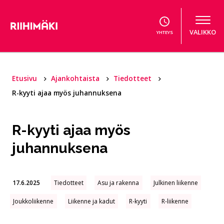
Hyppää sisältöön
VALIKKO
YHTEYS
Etusivu
Ajankohtaista
Tiedotteet
R-kyyti ajaa myös juhannuksena
R-kyyti ajaa myös
juhannuksena
17.6.2025
Tiedotteet
Asu ja rakenna
Julkinen liikenne
Joukkoliikenne
Liikenne ja kadut
R-kyyti
R-liikenne