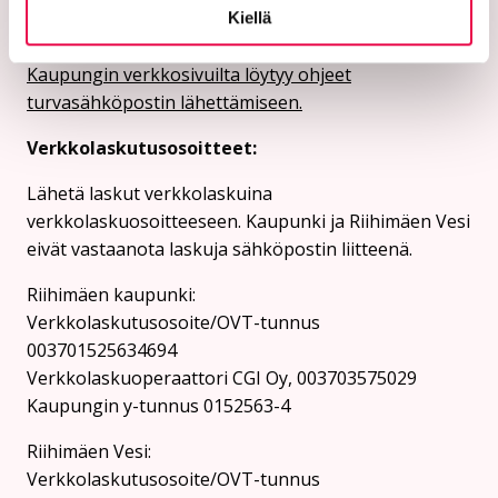
Ethän lähetä henkilötietoja tai arkaluonteisia
Kiellä
asiakastietoja suojaamattomassa sähköpostissa.
Kaupungin verkkosivuilta löytyy ohjeet
turvasähköpostin lähettämiseen.
Verkkolaskutusosoitteet:
Lähetä laskut verkkolaskuina
verkkolaskuosoitteeseen. Kaupunki ja Riihimäen Vesi
eivät vastaanota laskuja sähköpostin liitteenä.
Riihimäen kaupunki:
Verkkolaskutusosoite/OVT-tunnus
003701525634694
Verkkolaskuoperaattori CGI Oy, 003703575029
Kaupungin y-tunnus 0152563-4
Rii­hi­mäen Vesi:
Verkkolaskutusosoite/OVT-tunnus