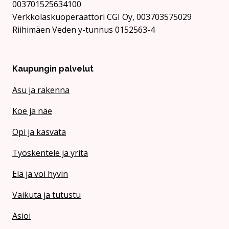
003701525634100
Verkkolaskuoperaattori CGI Oy, 003703575029
Riihimäen Veden y-tunnus 0152563-4
Kaupungin palvelut
Asu ja rakenna
Koe ja näe
Opi ja kasvata
Työskentele ja yritä
Elä ja voi hyvin
Vaikuta ja tutustu
Asioi