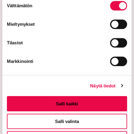
Välttämätön
valinta
Mieltymykset
Tilastot
Riihimäen kaupunki
Markkinointi
PL 125 (Eteläinen Asemakatu 2)
11101 Riihimäki
Näytä tiedot
Vaihde: 019 758 4000
Salli kaikki
Sähköpostiosoitteet:
etunimi.sukunimi@riihimaki.fi
Salli valinta
Turvasähköpostiosoite: