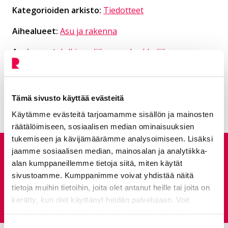
Kategorioiden arkisto:
Tiedotteet
Aihealueet:
Asu ja rakenna
Avainsanat:
Julkinen liikenne
,
Joukkoliikenne
,
Liikenne ja kadut
,
R-kyyti
,
R-liikenne
Kaikki artikkelit:
Ajankohtaista
Tämä sivusto käyttää evästeitä
Käytämme evästeitä tarjoamamme sisällön ja mainosten
räätälöimiseen, sosiaalisen median ominaisuuksien
tukemiseen ja kävijämäärämme analysoimiseen. Lisäksi
jaamme sosiaalisen median, mainosalan ja analytiikka-
Anna palautetta
alan kumppaneillemme tietoja siitä, miten käytät
sivustoamme. Kumppanimme voivat yhdistää näitä
tietoja muihin tietoihin, joita olet antanut heille tai joita on
Palautepalvelu
Siirtyy ulkoiselle sivust
kerätty, kun olet käyttänyt heidän palvelujaan. Voit
muuttaa hyväksyntääsi sivuston alalaidassa olevan
Tietoa evästeistä
linkin kautta.
Suostumuksen