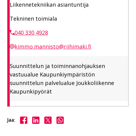
Liikennetekniikan asiantuntija
Tekninen toimiala
040 330 4928
kimmo.mannisto@riihimaki.fi
Suunnittelun ja toiminnanohjauksen
vastuualue Kaupunkiympäristön
suunnittelun palvelualue Joukkoliikenne
Kaupunkipyörät
Jaa Facebookissa
Jaa LinkedInissä
Jaa X:ssä
Jaa WhasAppissa
Jaa: