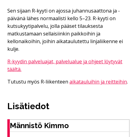
Sen sijaan R-kyyti on ajossa juhannusaattona ja -
päivänä lähes normaalisti kello 5–23. R-kyyti on
kutsukyytipalvelu, jolla pääset tilauksesta
matkustamaan sellaisiinkin paikkoihin ja
kellonaikoihin, joihin aikataulutettu linjaliikenne ei
kulje.
R-kyydin palveluajat, palvelualue ja ohjeet löytyvät
täältä.
Tutustu myös R-liikenteen
aikatauluihin ja reitteihin
.
Lisätiedot
Männistö Kimmo