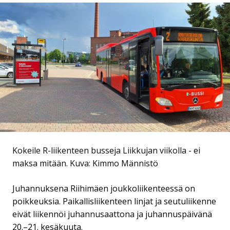
Kokeile R-liikenteen busseja Liikkujan viikolla - ei
maksa mitään.
Kuva: Kimmo Männistö
Juhannuksena Riihimäen joukkoliikenteessä on
poikkeuksia. Paikallisliikenteen linjat ja seutuliikenne
eivät liikennöi juhannusaattona ja juhannuspäivänä
20.–21. kesäkuuta.