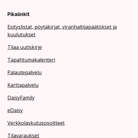
Pikalinkit
Esityslistat, pöytäkirjat, viranhaltijapäätökset ja
kuulutukset
Tilaa uutiskirje
Tapahtumakalenteri
Palautepalvelu
Karttapalvelu
DaisyFamily
eDaisy
Verkkolaskutusosoitteet
Tilavaraukset