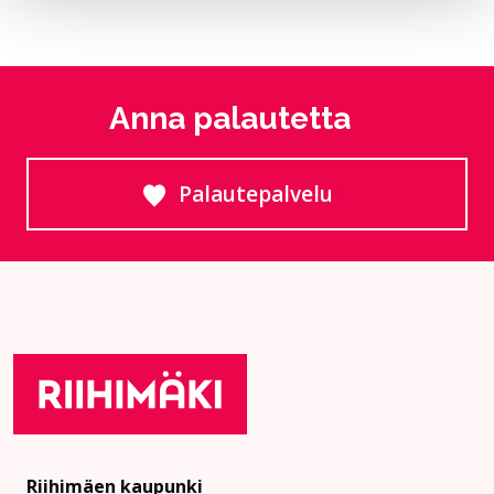
Anna palautetta
Palautepalvelu
Siirtyy ulkoiselle sivust
Riihimäen kaupunki