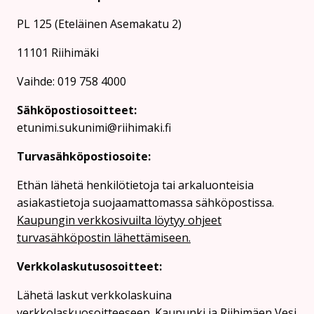
PL 125 (Eteläinen Asemakatu 2)
11101 Riihimäki
Vaihde: 019 758 4000
Sähköpostiosoitteet:
etunimi.sukunimi@riihimaki.fi
Turvasähköpostiosoite:
Ethän lähetä henkilötietoja tai arkaluonteisia
asiakastietoja suojaamattomassa sähköpostissa.
Kaupungin verkkosivuilta löytyy ohjeet
turvasähköpostin lähettämiseen.
Verkkolaskutusosoitteet:
Lähetä laskut verkkolaskuina
verkkolaskuosoitteeseen. Kaupunki ja Riihimäen Vesi