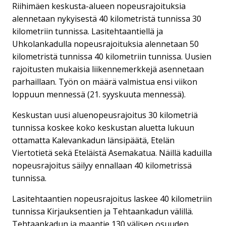
Riihimäen keskusta-alueen nopeusrajoituksia
alennetaan nykyisestä 40 kilometristä tunnissa 30
kilometriin tunnissa. Lasitehtaantiellä ja
Uhkolankadulla nopeusrajoituksia alennetaan 50
kilometristä tunnissa 40 kilometriin tunnissa. Uusien
rajoitusten mukaisia liikennemerkkejä asennetaan
parhaillaan. Työn on määrä valmistua ensi viikon
loppuun mennessä (21. syyskuuta mennessä).
Keskustan uusi aluenopeusrajoitus 30 kilometriä
tunnissa koskee koko keskustan aluetta lukuun
ottamatta Kalevankadun länsipäätä, Etelän
Viertotietä sekä Eteläistä Asemakatua. Näillä kaduilla
nopeusrajoitus säilyy ennallaan 40 kilometrissä
tunnissa.
Lasitehtaantien nopeusrajoitus laskee 40 kilometriin
tunnissa Kirjauksentien ja Tehtaankadun välillä.
Tehtaankadun ja maantie 130 välisen osuuden