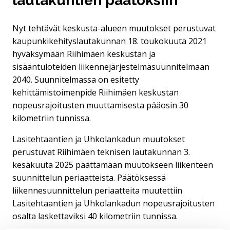
lautakuntien päätöksiin
Nyt tehtävät keskusta-alueen muutokset perustuvat
kaupunkikehityslautakunnan 18. toukokuuta 2021
hyväksymään Riihimäen keskustan ja
sisääntuloteiden liikennejärjestelmäsuunnitelmaan
2040. Suunnitelmassa on esitetty
kehittämistoimenpide Riihimäen keskustan
nopeusrajoitusten muuttamisesta pääosin 30
kilometriin tunnissa.
Lasitehtaantien ja Uhkolankadun muutokset
perustuvat Riihimäen teknisen lautakunnan 3.
kesäkuuta 2025 päättämään muutokseen liikenteen
suunnittelun periaatteista. Päätöksessä
liikennesuunnittelun periaatteita muutettiin
Lasitehtaantien ja Uhkolankadun nopeusrajoitusten
osalta laskettaviksi 40 kilometriin tunnissa.