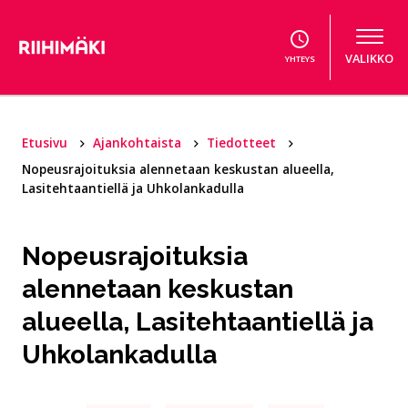
Hyppää sisältöön
VALIKKO
YHTEYS
Etusivu
Ajankohtaista
Tiedotteet
Nopeusrajoituksia alennetaan keskustan alueella,
Lasitehtaantiellä ja Uhkolankadulla
Nopeusrajoituksia
alennetaan keskustan
alueella, Lasitehtaantiellä ja
Uhkolankadulla