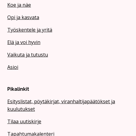
Koe ja näe
Opi ja kasvata
Työskentele ja yritä
Elä ja voi hyvin
Vaikuta ja tutustu
Asioi
Pikalinkit
Esityslistat, pöytäkirjat, viranhaltijapäätökset ja
kuulutukset
Tilaa uutiskirje
Tapahtumakalenteri