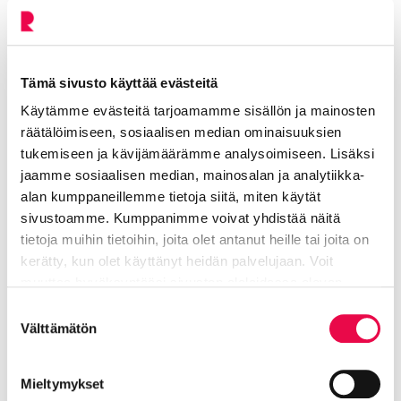
Nopeuksien laskeminen tukee myös
kaupunginhallituksen 22. joulukuuta 2021
hyväksymää Riihimäen kestävän liikkumisen
suunnitelmaa. Suunnitelmassa on asetettu
Tämä sivusto käyttää evästeitä
kaupungin tavoitteeksi kestävien liikkumismuotojen
Käytämme evästeitä tarjoamamme sisällön ja mainosten
houkuttelevuuden parantaminen. Nopeusrajoitusten
räätälöimiseen, sosiaalisen median ominaisuuksien
alentaminen kannustaa kaupunkilaisia jalankulkuun
tukemiseen ja kävijämäärämme analysoimiseen. Lisäksi
ja pyöräilyyn, kun liikenneturvallisuus paranee ja
jaamme sosiaalisen median, mainosalan ja analytiikka-
liikenteen melu vähenee.
alan kumppaneillemme tietoja siitä, miten käytät
sivustoamme. Kumppanimme voivat yhdistää näitä
Muutos toteuttaa myös kaupunkistrategian
tietoja muihin tietoihin, joita olet antanut heille tai joita on
viihtyisän vartin kaupungin teemaa.
kerätty, kun olet käyttänyt heidän palvelujaan. Voit
muuttaa hyväksyntääsi sivuston alalaidassa olevan
Lue lisää nopeusrajoituksista liikenneympäristö-
Tietoa evästeistä
linkin kautta.
sivultamme.
Suostumuksen
Välttämätön
valinta
Lue lisää liikenneselvityksistä Liikennesuunnittelu-
sivultamme
.
Mieltymykset