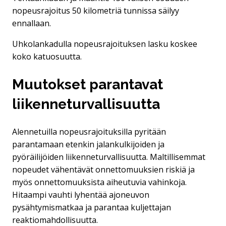
nopeusrajoitus 50 kilometriä tunnissa säilyy
ennallaan.
Uhkolankadulla nopeusrajoituksen lasku koskee
koko katuosuutta.
Muutokset parantavat
liikenneturvallisuutta
Alennetuilla nopeusrajoituksilla pyritään
parantamaan etenkin jalankulkijoiden ja
pyöräilijöiden liikenneturvallisuutta. Maltillisemmat
nopeudet vähentävät onnettomuuksien riskiä ja
myös onnettomuuksista aiheutuvia vahinkoja.
Hitaampi vauhti lyhentää ajoneuvon
pysähtymismatkaa ja parantaa kuljettajan
reaktiomahdollisuutta.