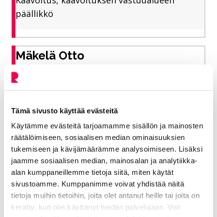
Kaavoitus, kaavoituksen vastuualueen
päällikkö
Mäkelä Otto
Kaavasuunnittelija
Elinvoiman toimiala
Tämä sivusto käyttää evästeitä
050 594 4953
Käytämme evästeitä tarjoamamme sisällön ja mainosten
räätälöimiseen, sosiaalisen median ominaisuuksien
otto.makela@riihimaki.fi
tukemiseen ja kävijämäärämme analysoimiseen. Lisäksi
jaamme sosiaalisen median, mainosalan ja analytiikka-
alan kumppaneillemme tietoja siitä, miten käytät
Kaavoitus, asemakaavoitus,
sivustoamme. Kumppanimme voivat yhdistää näitä
asemakaavatiedustelut ja -neuvonta
tietoja muihin tietoihin, joita olet antanut heille tai joita on
kerätty, kun olet käyttänyt heidän palvelujaan. Voit