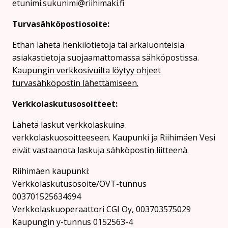
etunimi.sukunimi@riihimaki.fi
Turvasähköpostiosoite:
Ethän lähetä henkilötietoja tai arkaluonteisia
asiakastietoja suojaamattomassa sähköpostissa.
Kaupungin verkkosivuilta löytyy ohjeet
turvasähköpostin lähettämiseen.
Verkkolaskutusosoitteet:
Lähetä laskut verkkolaskuina
verkkolaskuosoitteeseen. Kaupunki ja Riihimäen Vesi
eivät vastaanota laskuja sähköpostin liitteenä.
Riihimäen kaupunki:
Verkkolaskutusosoite/OVT-tunnus
003701525634694
Verkkolaskuoperaattori CGI Oy, 003703575029
Kaupungin y-tunnus 0152563-4