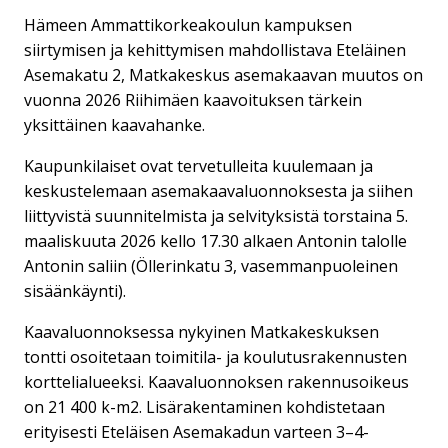
Hämeen Ammattikorkeakoulun kampuksen
siirtymisen ja kehittymisen mahdollistava Eteläinen
Asemakatu 2, Matkakeskus asemakaavan muutos on
vuonna 2026 Riihimäen kaavoituksen tärkein
yksittäinen kaavahanke.
Kaupunkilaiset ovat tervetulleita kuulemaan ja
keskustelemaan asemakaavaluonnoksesta ja siihen
liittyvistä suunnitelmista ja selvityksistä torstaina 5.
maaliskuuta 2026 kello 17.30 alkaen Antonin talolle
Antonin saliin (Öllerinkatu 3, vasemmanpuoleinen
sisäänkäynti).
Kaavaluonnoksessa nykyinen Matkakeskuksen
tontti osoitetaan toimitila- ja koulutusrakennusten
korttelialueeksi. Kaavaluonnoksen rakennusoikeus
on 21 400 k-m2. Lisärakentaminen kohdistetaan
erityisesti Eteläisen Asemakadun varteen 3–4-