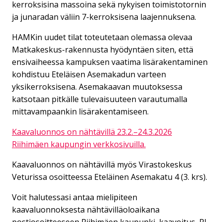
kerroksisina massoina sekä nykyisen toimistotornin
ja junaradan väliin 7-kerroksisena laajennuksena.
HAMKin uudet tilat toteutetaan olemassa olevaa
Matkakeskus-rakennusta hyödyntäen siten, että
ensivaiheessa kampuksen vaatima lisärakentaminen
kohdistuu Eteläisen Asemakadun varteen
yksikerroksisena. Asemakaavan muutoksessa
katsotaan pitkälle tulevaisuuteen varautumalla
mittavampaankin lisärakentamiseen.
Kaavaluonnos on nähtävillä 23.2.–24.3.2026
Riihimäen kaupungin verkkosivuilla.
Kaavaluonnos on nähtävillä myös Virastokeskus
Veturissa osoitteessa Eteläinen Asemakatu 4 (3. krs).
Voit halutessasi antaa mielipiteen
kaavaluonnoksesta nähtävilläoloaikana
postiosoitteeseen Riihimäen kaupunki, kaavoitus, PL