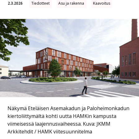
2.3.2026
Tiedotteet
Asu ja rakenna
Kaavoitus
Näkymä Eteläisen Asemakadun ja Paloheimonkadun
kiertoliittymältä kohti uutta HAMKin kampusta
viimeisessä laajennusvaiheessa. Kuva: JKMM
Arkkitehdit / HAMK viitesuunnitelma