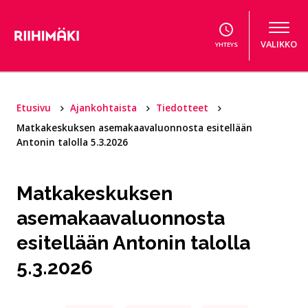
Hyppää sisältöön
VALIKKO
YHTEYS
Etusivu
Ajankohtaista
Tiedotteet
Matkakeskuksen asemakaavaluonnosta esitellään
Antonin talolla 5.3.2026
Matkakeskuksen
asemakaavaluonnosta
esitellään Antonin talolla
5.3.2026