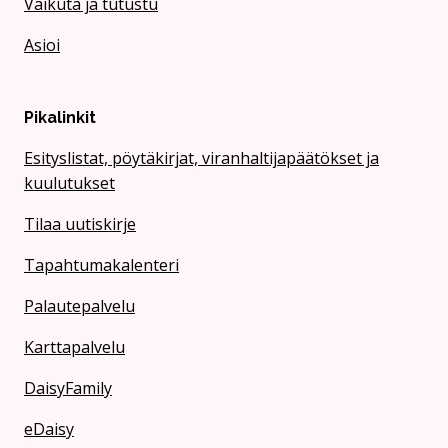
Vaikuta ja tutustu
Asioi
Pikalinkit
Esityslistat, pöytäkirjat, viranhaltijapäätökset ja
kuulutukset
Tilaa uutiskirje
Tapahtumakalenteri
Palautepalvelu
Karttapalvelu
DaisyFamily
eDaisy