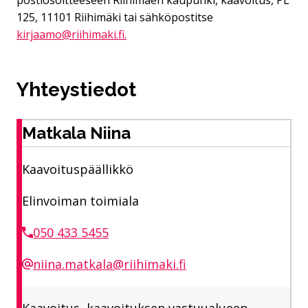
125, 11101 Riihimäki tai sähköpostitse
kirjaamo@riihimaki.fi.
Yhteystiedot
Matkala Niina
Kaavoituspäällikkö
Elinvoiman toimiala
050 433 5455
niina.matkala@riihimaki.fi