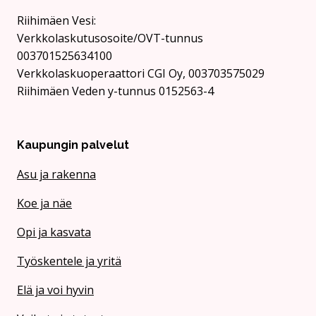
Rii­hi­mäen Vesi:
Verkkolaskutusosoite/OVT-tunnus
003701525634100
Verkkolaskuoperaattori CGI Oy, 003703575029
Riihimäen Veden y-tunnus 0152563-4
Kaupungin palvelut
Asu ja rakenna
Koe ja näe
Opi ja kasvata
Työskentele ja yritä
Elä ja voi hyvin