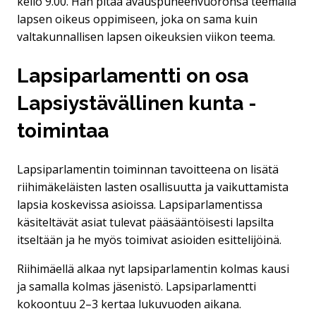
kello 9.00. Hän pitää avauspuheenvuoronsa teemalla
lapsen oikeus oppimiseen, joka on sama kuin
valtakunnallisen lapsen oikeuksien viikon teema.
Lapsiparlamentti on osa
Lapsiystävällinen kunta -
toimintaa
Lapsiparlamentin toiminnan tavoitteena on lisätä
riihimäkeläisten lasten osallisuutta ja vaikuttamista
lapsia koskevissa asioissa. Lapsiparlamentissa
käsiteltävät asiat tulevat pääsääntöisesti lapsilta
itseltään ja he myös toimivat asioiden esittelijöinä.
Riihimäellä alkaa nyt lapsiparlamentin kolmas kausi
ja samalla kolmas jäsenistö. Lapsiparlamentti
kokoontuu 2–3 kertaa lukuvuoden aikana.