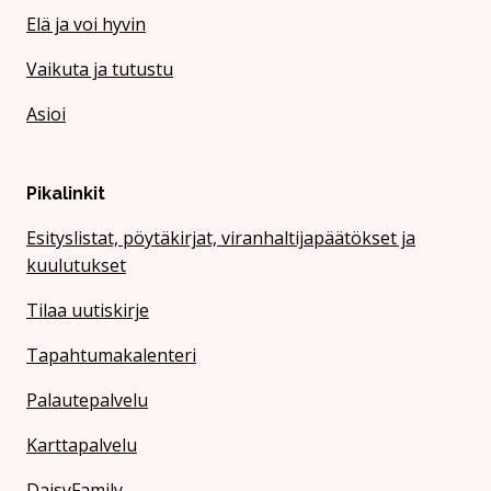
Elä ja voi hyvin
Vaikuta ja tutustu
Asioi
Pikalinkit
Esityslistat, pöytäkirjat, viranhaltijapäätökset ja
kuulutukset
Tilaa uutiskirje
Tapahtumakalenteri
Palautepalvelu
Karttapalvelu
DaisyFamily