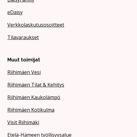
eDaisy
Verkkolaskutusosoitteet
Tilavaraukset
Muut toimijat
Riihimäen Vesi
Riihimäen Tilat & Kehitys
Riihimäen Kaukolämpö
Riihimäen Kotikulma
Visit Riihimäki
Etelä-Hämeen työllisyysalue