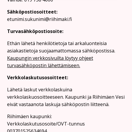
Sähköpostiosoitteet:
etunimi.sukunimi@riihimaki.fi
Turvasähköpostiosoite:
Ethän lähetä henkilötietoja tai arkaluonteisia
asiakastietoja suojaamattomassa sähköpostissa.
Kaupungin verkkosivuilta löytyy ohjeet
turvasähköpostin lähettämiseen.
Verkkolaskutusosoitteet:
Lähetä laskut verkkolaskuina
verkkolaskuosoitteeseen. Kaupunki ja Riihimäen Vesi
eivät vastaanota laskuja sähköpostin liitteenä.
Riihimäen kaupunki:
Verkkolaskutusosoite/OVT-tunnus
003701525634694