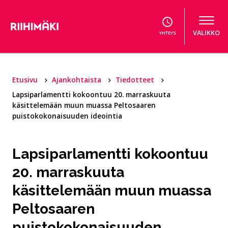
Hyppää sisältöön
VALIKKO
YHTEYS
Etusivu
Ajankohtaista
Tiedotteet
Lapsiparlamentti kokoontuu 20. marraskuuta
käsittelemään muun muassa Peltosaaren
puistokokonaisuuden ideointia
Lapsiparlamentti kokoontuu
20. marraskuuta
käsittelemään muun muassa
Peltosaaren
puistokokonaisuuden