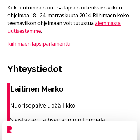
Kokoontuminen on osa lapsen oikeuksien viikon
ohjelmaa 18.–24. marraskuuta 2024. Riihimäen koko
teemaviikon ohjelmaan voit tutustua
aiemmasta
uutisestamme
.
Riihimäen lapsiparlamentti
Yhteystiedot
Laitinen Marko
Nuorisopalvelupäällikkö
Sivistyksen ja hyvinvoinnin toimiala
040 330 4709