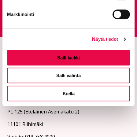
Markkinointi
Palautepalvelu
Siirtyy ulkoiselle sivust
Näytä tiedot
Salli kaikki
Salli valinta
Kiellä
Riihimäen kaupunki
PL 125 (Eteläinen Asemakatu 2)
11101 Riihimäki
Vaihde: 019 758 4000