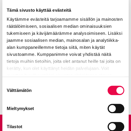
marko.laitinen@riihimaki.fi
Tämä sivusto käyttää evästeitä
Käytämme evästeitä tarjoamamme sisällön ja mainosten
Nuorisopalvelut
räätälöimiseen, sosiaalisen median ominaisuuksien
tukemiseen ja kävijämäärämme analysoimiseen. Lisäksi
jaamme sosiaalisen median, mainosalan ja analytiikka-
alan kumppaneillemme tietoja siitä, miten käytät
Jaa Facebookissa
Jaa LinkedInissä
Jaa X:ssä
Jaa WhasAppissa
Jaa:
sivustoamme. Kumppanimme voivat yhdistää näitä
tietoja muihin tietoihin, joita olet antanut heille tai joita on
kerätty, kun olet käyttänyt heidän palvelujaan. Voit
Kategorioiden arkisto:
Tiedotteet
muuttaa hyväksyntääsi sivuston alalaidassa olevan
Tietoa evästeistä
linkin kautta.
Suostumuksen
Kaikki artikkelit:
Ajankohtaista
Välttämätön
valinta
Mieltymykset
Anna palautetta
Tilastot