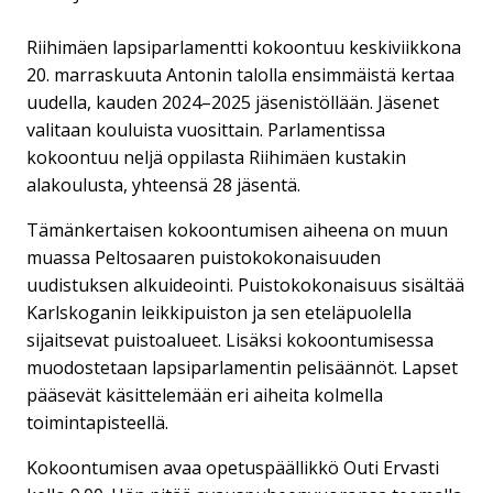
Riihimäen lapsiparlamentti kokoontuu keskiviikkona
20. marraskuuta Antonin talolla ensimmäistä kertaa
uudella, kauden 2024–2025 jäsenistöllään. Jäsenet
valitaan kouluista vuosittain. Parlamentissa
kokoontuu neljä oppilasta Riihimäen kustakin
alakoulusta, yhteensä 28 jäsentä.
Tämänkertaisen kokoontumisen aiheena on muun
muassa Peltosaaren puistokokonaisuuden
uudistuksen alkuideointi. Puistokokonaisuus sisältää
Karlskoganin leikkipuiston ja sen eteläpuolella
sijaitsevat puistoalueet. Lisäksi kokoontumisessa
muodostetaan lapsiparlamentin pelisäännöt. Lapset
pääsevät käsittelemään eri aiheita kolmella
toimintapisteellä.
Kokoontumisen avaa opetuspäällikkö Outi Ervasti