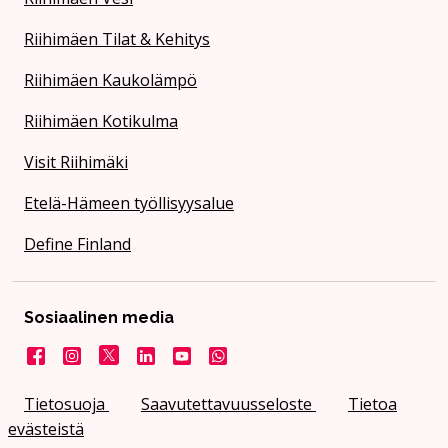
Riihimäen Tilat & Kehitys
Riihimäen Kaukolämpö
Riihimäen Kotikulma
Visit Riihimäki
Etelä-Hämeen työllisyysalue
Define Finland
Sosiaalinen media
Facebook
Instagram
X
LinkedIn
YouTube
Kaupunki WhatsApissa
Tietosuoja
Saavutettavuusseloste
Tietoa
evästeistä