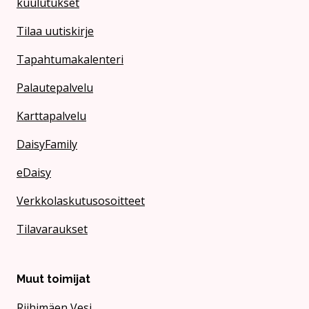
kuulutukset
Tilaa uutiskirje
Tapahtumakalenteri
Palautepalvelu
Karttapalvelu
DaisyFamily
eDaisy
Verkkolaskutusosoitteet
Tilavaraukset
Muut toimijat
Riihimäen Vesi