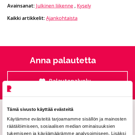
Avainsanat:
Julkinen liikenne
,
Kysely
Kaikki artikkelit:
Ajankohtaista
Anna palautetta
Palautepalvelu
Siirtyy ulkoiselle sivust
Tämä sivusto käyttää evästeitä
Käytämme evästeitä tarjoamamme sisällön ja mainosten
räätälöimiseen, sosiaalisen median ominaisuuksien
tukemiseen ja kävijämäärämme analysoimiseen. Lisäksi