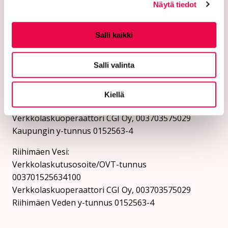
Näytä tiedot
Verkkolaskutusosoitteet:
Lähetä laskut verkkolaskuina
Salli kaikki
verkkolaskuosoitteeseen. Kaupunki ja Riihimäen Vesi
eivät vastaanota laskuja sähköpostin liitteenä.
Salli valinta
Riihimäen kaupunki:
Verkkolaskutusosoite/OVT-tunnus
Kiellä
003701525634694
Verkkolaskuoperaattori CGI Oy, 003703575029
Kaupungin y-tunnus 0152563-4
Rii­hi­mäen Vesi:
Verkkolaskutusosoite/OVT-tunnus
003701525634100
Verkkolaskuoperaattori CGI Oy, 003703575029
Riihimäen Veden y-tunnus 0152563-4