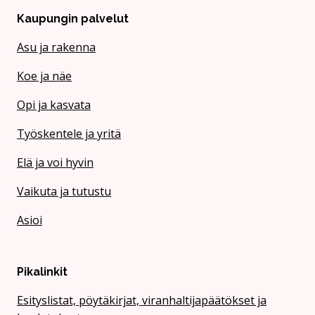
Kaupungin palvelut
Asu ja rakenna
Koe ja näe
Opi ja kasvata
Työskentele ja yritä
Elä ja voi hyvin
Vaikuta ja tutustu
Asioi
Pikalinkit
Esityslistat, pöytäkirjat, viranhaltijapäätökset ja