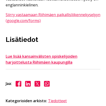
englanninkielinen.
Siirry
vastaamaan Riihimäen paikallisliikennekyselyyn
(google.com/forms)
Lisätiedot
Lue lisää kansainvälisten opiskelijoiden
harjoittelusta Riihimäen kaupungilla
Jaa Facebookissa
Jaa LinkedInissä
Jaa X:ssä
Jaa WhasAppissa
Jaa:
Kategorioiden arkisto:
Tiedotteet