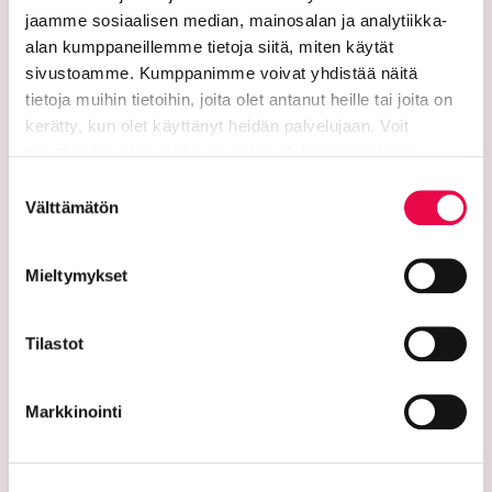
jaamme sosiaalisen median, mainosalan ja analytiikka-
alan kumppaneillemme tietoja siitä, miten käytät
sivustoamme. Kumppanimme voivat yhdistää näitä
Riihimäen kaupunki
tietoja muihin tietoihin, joita olet antanut heille tai joita on
kerätty, kun olet käyttänyt heidän palvelujaan. Voit
PL 125 (Eteläinen Asemakatu 2)
muuttaa hyväksyntääsi sivuston alalaidassa olevan
Tietoa evästeistä
linkin kautta.
11101 Riihimäki
Suostumuksen
Välttämätön
valinta
Vaihde: 019 758 4000
Sähköpostiosoitteet:
Mieltymykset
etunimi.sukunimi@riihimaki.fi
Tilastot
Turvasähköpostiosoite:
Ethän lähetä henkilötietoja tai arkaluonteisia
Markkinointi
asiakastietoja suojaamattomassa sähköpostissa.
Kaupungin verkkosivuilta löytyy ohjeet
turvasähköpostin lähettämiseen.