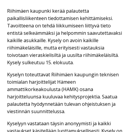
Riihimäen kaupunki kerää palautetta
paikallisliikenteen tiedottamisen kehittämiseksi.
Tavoitteena on tehdä liikkumiseen liittyvä tieto
entistä selkeämmäksi ja helpommin saavutettavaksi
kaikille asukkaille. Kysely on avoin kaikille
riihimäkeläisille, mutta erityisesti vastauksia
toivotaan vieraskielisiltä ja uusilta riihimäkeläisiltä.
Kysely sulkeutuu 15. elokuuta.
Kyselyn toteuttavat Riihimäen kaupungin teknisen
toimialan harjoittelijat Hämeen
ammattikorkeakoulusta (HAMK) osana
harjoitteluunsa kuuluvaa kehitysprojektia. Saatua
palautetta hyödynnetään tulevan ohjeistuksen ja
viestinnän suunnittelussa.
Kyselyyn vastataan täysin anonyymisti ja kaikki
vastaukset käsitellään luottamuksellisesti. Kysely on