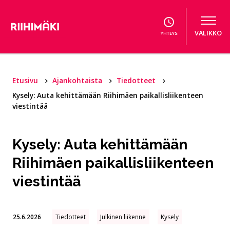
Hyppää sisältöön
VALIKKO
YHTEYS
Etusivu
Ajankohtaista
Tiedotteet
Kysely: Auta kehittämään Riihimäen paikallisliikenteen
viestintää
Kysely: Auta kehittämään
Riihimäen paikallisliikenteen
viestintää
25.6.2026
Tiedotteet
Julkinen liikenne
Kysely