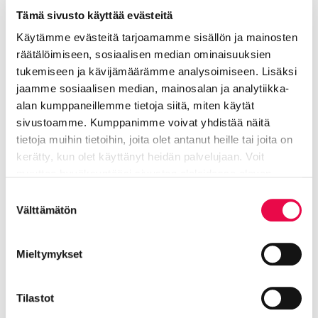
Tämä sivusto käyttää evästeitä
kaupunginhallituksen jäsenet sekä lautakuntien
jäsenet ovat poliittisten puolueiden kesken käytävien
Käytämme evästeitä tarjoamamme sisällön ja mainosten
neuvottelujen tulos.
räätälöimiseen, sosiaalisen median ominaisuuksien
tukemiseen ja kävijämäärämme analysoimiseen. Lisäksi
Puolueiden neuvottelut paikkamääristä pohjautuvat
jaamme sosiaalisen median, mainosalan ja analytiikka-
kuntavaaleissa kaupunkilaisten puolueille antamiin
alan kumppaneillemme tietoja siitä, miten käytät
äänimääriin. Puolueet voivat käyttää
sivustoamme. Kumppanimme voivat yhdistää näitä
henkilövalinnoissaan omia kriteerejään kuten
tietoja muihin tietoihin, joita olet antanut heille tai joita on
kokemusta, osaamista ja halukkuutta tehtävään.
kerätty, kun olet käyttänyt heidän palvelujaan. Voit
Puolueet käyvät neuvottelut tulevina viikkoina.
muuttaa hyväksyntääsi sivuston alalaidassa olevan
Tietoa evästeistä
linkin kautta.
Suostumuksen
Nykyinen valtuustokausi päättyy 31. toukokuuta
Välttämätön
valinta
2025. Uusi valtuusto aloittaa 1. kesäkuuta 2025.
Riihimäellä kautensa päättävän valtuuston viimeinen
Mieltymykset
kokous on 26. toukokuuta. Uuden valtuuston
ensimmäinen kokous on 9. kesäkuuta.
Tilastot
Aluevaalien tuloksista kertoo hyvinvointialue
Oma