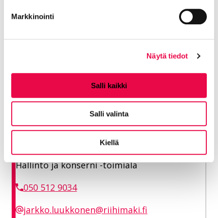
Häme verkkosivuillaan
.
Markkinointi
Riihimäen kaupungin Vaalit-sivu
Riihimäen kaupunginvaltuuston kokousajat
Näytä tiedot
Lisätiedot
Salli kaikki
Salli valinta
Luukkonen Jarkko
Hallintopäällikkö
Kiellä
Hallinto ja konserni -toimiala
050 512 9034
jarkko.luukkonen@riihimaki.fi