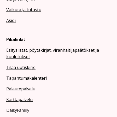
Vaikuta ja tutustu
Asioi
Pikalinkit
Esityslistat, pöytäkirjat, viranhaltijapäätökset ja
kuulutukset
Tilaa uutiskirje
Tapahtumakalenteri
Palautepalvelu
Karttapalvelu
DaisyFamily