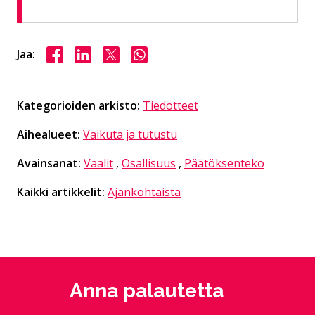
Jaa Facebookissa
Jaa LinkedInissä
Jaa X:ssä
Jaa WhasAppissa
Jaa:
Kategorioiden arkisto:
Tiedotteet
Aihealueet:
Vaikuta ja tutustu
Avainsanat:
Vaalit
,
Osallisuus
,
Päätöksenteko
Kaikki artikkelit:
Ajankohtaista
Anna palautetta