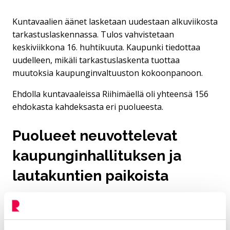
Kuntavaalien äänet lasketaan uudestaan alkuviikosta
tarkastuslaskennassa. Tulos vahvistetaan
keskiviikkona 16. huhtikuuta. Kaupunki tiedottaa
uudelleen, mikäli tarkastuslaskenta tuottaa
muutoksia kaupunginvaltuuston kokoonpanoon.
Ehdolla kuntavaaleissa Riihimäellä oli yhteensä 156
ehdokasta kahdeksasta eri puolueesta.
Puolueet neuvottelevat
kaupunginhallituksen ja
lautakuntien paikoista
Kuntavaaleissa selviää suoraan
kaupunginvaltuuston jäsenistö.
Kaupunginvaltuuston puheenjohtajisto,