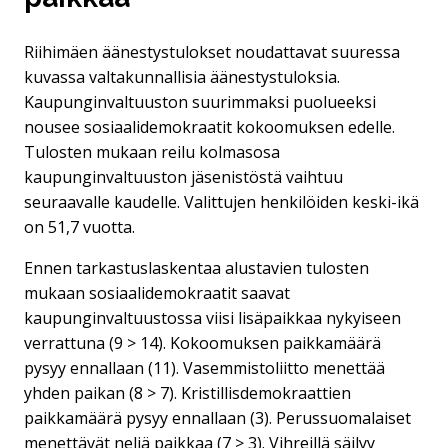
Riihimäen äänestystulokset noudattavat suuressa
kuvassa valtakunnallisia äänestystuloksia.
Kaupunginvaltuuston suurimmaksi puolueeksi
nousee sosiaalidemokraatit kokoomuksen edelle.
Tulosten mukaan reilu kolmasosa
kaupunginvaltuuston jäsenistöstä vaihtuu
seuraavalle kaudelle. Valittujen henkilöiden keski-ikä
on 51,7 vuotta.
Ennen tarkastuslaskentaa alustavien tulosten
mukaan sosiaalidemokraatit saavat
kaupunginvaltuustossa viisi lisäpaikkaa nykyiseen
verrattuna (9 > 14). Kokoomuksen paikkamäärä
pysyy ennallaan (11). Vasemmistoliitto menettää
yhden paikan (8 > 7). Kristillisdemokraattien
paikkamäärä pysyy ennallaan (3). Perussuomalaiset
menettävät neljä paikkaa (7 > 3). Vihreillä säilyy