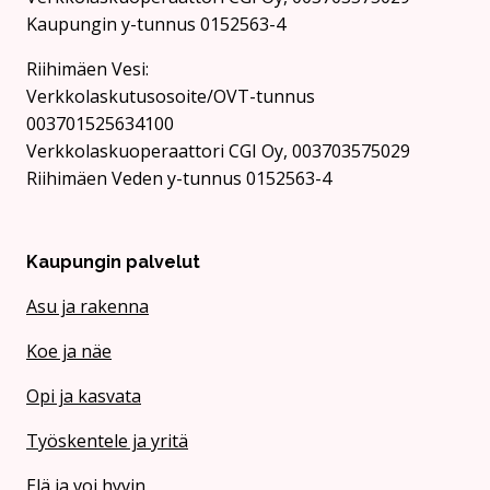
Kaupungin y-tunnus 0152563-4
Rii­hi­mäen Vesi:
Verkkolaskutusosoite/OVT-tunnus
003701525634100
Verkkolaskuoperaattori CGI Oy, 003703575029
Riihimäen Veden y-tunnus 0152563-4
Kaupungin palvelut
Asu ja rakenna
Koe ja näe
Opi ja kasvata
Työskentele ja yritä
Elä ja voi hyvin