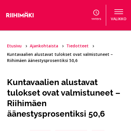
Hyppää sisältöön
VALIKKO
YHTEYS
Etusivu
Ajankohtaista
Tiedotteet
Kuntavaalien alustavat tulokset ovat valmistuneet –
Riihimäen äänestysprosentiksi 50,6
Kuntavaalien alustavat
tulokset ovat valmistuneet –
Riihimäen
äänestysprosentiksi 50,6