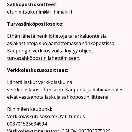
Sähköpostiosoitteet:
etunimi.sukunimi@riihimaki.fi
Turvasähköpostiosoite:
Ethän lähetä henkilötietoja tai arkaluonteisia
asiakastietoja suojaamattomassa sähköpostissa.
Kaupungin verkkosivuilta löytyy ohjeet
turvasähköpostin lähettämiseen.
Verkkolaskutusosoitteet:
Lähetä laskut verkkolaskuina
verkkolaskuosoitteeseen. Kaupunki ja Riihimäen Vesi
eivät vastaanota laskuja sähköpostin liitteenä.
Riihimäen kaupunki:
Verkkolaskutusosoite/OVT-tunnus
003701525634694
Verkkolaskuoperaattori CGI Oy, 003703575029