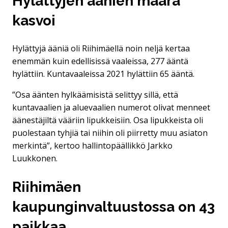
Hylättyjen äänien määrä
kasvoi
Hylättyjä ääniä oli Riihimäellä noin neljä kertaa
enemmän kuin edellisissä vaaleissa, 277 ääntä
hylättiin. Kuntavaaleissa 2021 hylättiin 65 ääntä.
”Osa äänten hylkäämisistä selittyy sillä, että
kuntavaalien ja aluevaalien numerot olivat menneet
äänestäjiltä vääriin lipukkeisiin. Osa lipukkeista oli
puolestaan tyhjiä tai niihin oli piirretty muu asiaton
merkintä”, kertoo hallintopäällikkö Jarkko
Luukkonen.
Riihimäen
kaupunginvaltuustossa on 43
paikkaa