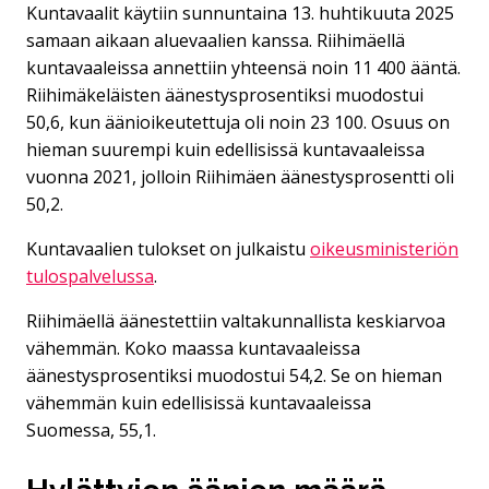
Kuntavaalit käytiin sunnuntaina 13. huhtikuuta 2025
samaan aikaan aluevaalien kanssa. Riihimäellä
kuntavaaleissa annettiin yhteensä noin 11 400 ääntä.
Riihimäkeläisten äänestysprosentiksi muodostui
50,6, kun äänioikeutettuja oli noin 23 100. Osuus on
hieman suurempi kuin edellisissä kuntavaaleissa
vuonna 2021, jolloin Riihimäen äänestysprosentti oli
50,2.
Kuntavaalien tulokset on julkaistu
oikeusministeriön
tulospalvelussa
.
Riihimäellä äänestettiin valtakunnallista keskiarvoa
vähemmän. Koko maassa kuntavaaleissa
äänestysprosentiksi muodostui 54,2. Se on hieman
vähemmän kuin edellisissä kuntavaaleissa
Suomessa, 55,1.