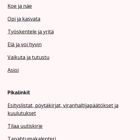
Koe ja näe
Opi ja kasvata
Työskentele ja yritä
Elä ja voi hyvin
Vaikuta ja tutustu
Asioi
Pikalinkit
Esityslistat, pöytäkirjat, viranhaltijapäätökset ja
kuulutukset
Tilaa uutiskirje
Tapahtumakalenteri