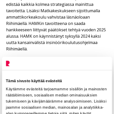
edistää kaikkia kolmea strategiassa mainittua
tavoitetta. Lisäksi Matkakeskukseen sijoittumalla
ammattikorkeakoulu vahvistaa läsnäoloaan
Riihimäellä. HAMKin tavoitteena on saada
hankkeeseen liittyvät päätökset tehtyä vuoden 2025
alussa. HAMK on käynnistänyt syksyllä 2024 kaksi
uutta kansainvälistä insinöörikoulutusohjelmaa
Riihimäellä.
Kaupungin kampushankkeelle antama tuki etenee
kaupunginhallituksen käsittelyn jälkeen valtuustoon.
Riihimäen kaupunginvaltuusto kokoontuu
seuraavan kerran 9. joulukuuta 2024.
Tämä sivusto käyttää evästeitä
Kaupunginhallituksen esityslista 2. joulukuuta 2024
Käytämme evästeitä tarjoamamme sisällön ja mainosten
räätälöimiseen, sosiaalisen median ominaisuuksien
Lue HAMKin uutinen Riihimäen kampushankkeen
tukemiseen ja kävijämäärämme analysoimiseen. Lisäksi
etenemisestä
jaamme sosiaalisen median, mainosalan ja analytiikka-
alan kumppaneillemme tietoja siitä, miten käytät