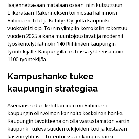
laajennettavaan matalaan osaan, niin kutsuttuun
Liikerataan. Rakennuksen torniosaa hallinnoisi
Riihimäen Tilat ja Kehitys Oy, jolta kaupunki
vuokraisi tiloja. Tornin ylimpiin kerroksiin rakentuu
vuoden 2025 aikana muuntojoustavat ja modernit
työskentelytilat noin 140 Riihimäen kaupungin
työntekijälle. Kaupungilla on töissä yhteensä noin
1100 työntekijää.
Kampushanke tukee
kaupungin strategiaa
Asemanseudun kehittäminen on Riihimäen
kaupungin elinvoiman kannalta keskeinen hanke.
Kaupungin tavoitteena on olla vastustamaton vartin
kaupunki, tulevaisuuden tekijöiden koti ja kestävän
kasvun yhteisö. Toteutuessaan kampushanke