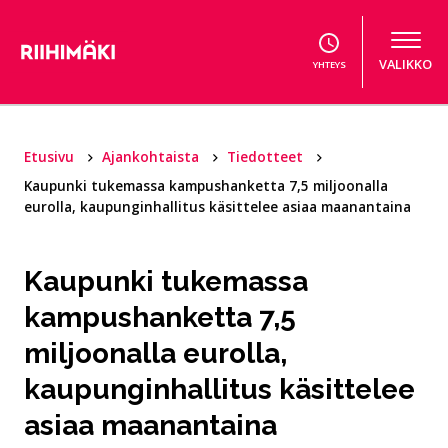
Hyppää sisältöön
VALIKKO
YHTEYS
Etusivu
Ajankohtaista
Tiedotteet
Kaupunki tukemassa kampushanketta 7,5 miljoonalla
eurolla, kaupunginhallitus käsittelee asiaa maanantaina
Kaupunki tukemassa
kampushanketta 7,5
miljoonalla eurolla,
kaupunginhallitus käsittelee
asiaa maanantaina