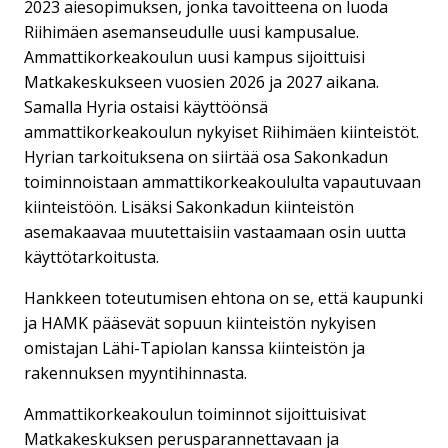
2023 aiesopimuksen, jonka tavoitteena on luoda
Riihimäen asemanseudulle uusi kampusalue.
Ammattikorkeakoulun uusi kampus sijoittuisi
Matkakeskukseen vuosien 2026 ja 2027 aikana.
Samalla Hyria ostaisi käyttöönsä
ammattikorkeakoulun nykyiset Riihimäen kiinteistöt.
Hyrian tarkoituksena on siirtää osa Sakonkadun
toiminnoistaan ammattikorkeakoululta vapautuvaan
kiinteistöön. Lisäksi Sakonkadun kiinteistön
asemakaavaa muutettaisiin vastaamaan osin uutta
käyttötarkoitusta.
Hankkeen toteutumisen ehtona on se, että kaupunki
ja HAMK pääsevät sopuun kiinteistön nykyisen
omistajan Lähi-Tapiolan kanssa kiinteistön ja
rakennuksen myyntihinnasta.
Ammattikorkeakoulun toiminnot sijoittuisivat
Matkakeskuksen perusparannettavaan ja