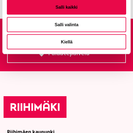
Salli kaikki
Salli valinta
Anna palautetta
Kiellä
Palautepalvelu
Siirtyy ulkoiselle sivust
Riihimäen kaupunki