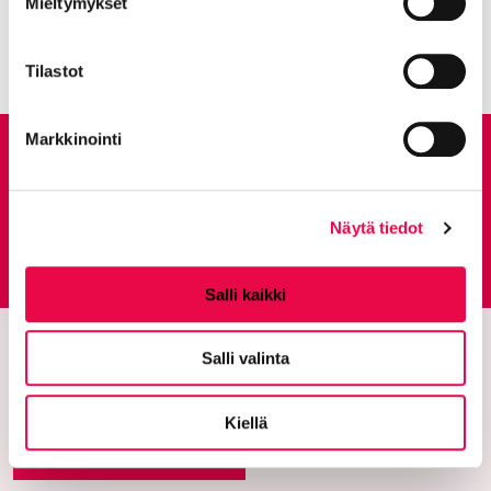
Mieltymykset
Kaikki artikkelit:
Ajankohtaista
Tilastot
Markkinointi
Anna palautetta
Näytä tiedot
Palautepalvelu
Siirtyy ulkoiselle sivust
Salli kaikki
Salli valinta
Kiellä