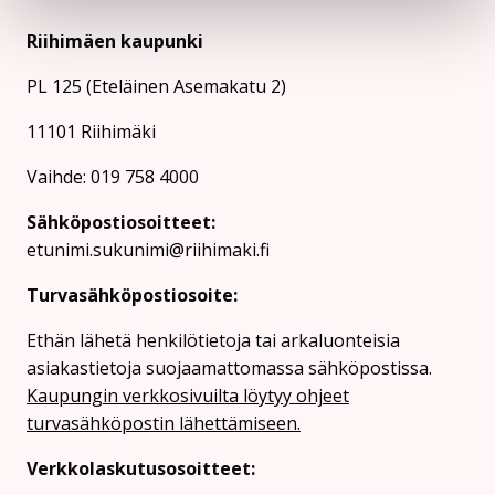
Riihimäen kaupunki
PL 125 (Eteläinen Asemakatu 2)
11101 Riihimäki
Vaihde: 019 758 4000
Sähköpostiosoitteet:
etunimi.sukunimi@riihimaki.fi
Turvasähköpostiosoite:
Ethän lähetä henkilötietoja tai arkaluonteisia
asiakastietoja suojaamattomassa sähköpostissa.
Kaupungin verkkosivuilta löytyy ohjeet
turvasähköpostin lähettämiseen.
Verkkolaskutusosoitteet: