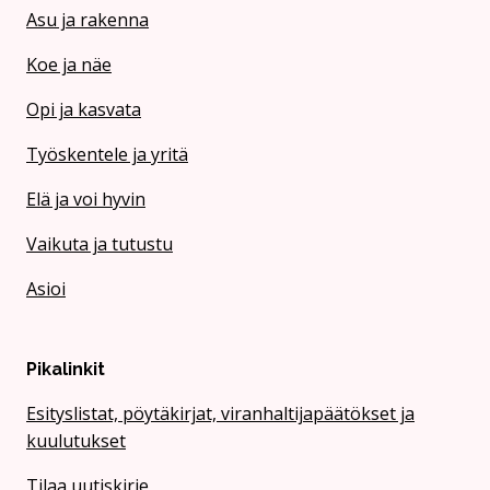
Asu ja rakenna
Koe ja näe
Opi ja kasvata
Työskentele ja yritä
Elä ja voi hyvin
Vaikuta ja tutustu
Asioi
Pikalinkit
Esityslistat, pöytäkirjat, viranhaltijapäätökset ja
kuulutukset
Tilaa uutiskirje