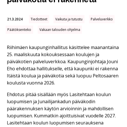
21.3.2024
Tiedotteet
Vaikuta ja tutustu
Palveluverkko
Päätöksenteko
Vakaan talouden ohjelma
Riihimäen kaupunginhallitus käsittelee maanantaina
25. maaliskuuta kokouksessaan koulujen ja
päiväkotien palveluverkkoa. Kaupunginjohtaja Jouni
Eho ehdottaa hallitukselle, että kaupunki ei rakenna
Itäistä koulua ja päiväkotia sekä luopuu Peltosaaren
koulusta vuonna 2026.
Ehdotus pitää sisällään myös Lasitehtaan koulun
luopumisen ja Junailijankadun päiväkodin
päärakennuksen käytön arvioinnin ja mahdollisen
luopumisen. Kummatkin ajoittuisivat vuodelle 2027.
Lasitehtaan koulun luopumisen seurauksena