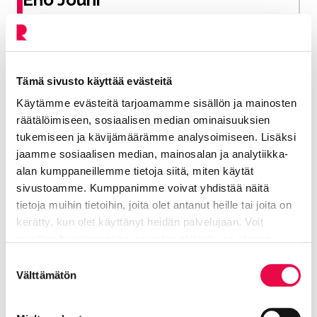
Kaupunginjohtaja
044 767 6674
Tämä sivusto käyttää evästeitä
jouni.eho@riihimaki.fi
Käytämme evästeitä tarjoamamme sisällön ja mainosten
räätälöimiseen, sosiaalisen median ominaisuuksien
tukemiseen ja kävijämäärämme analysoimiseen. Lisäksi
jaamme sosiaalisen median, mainosalan ja analytiikka-
Jaa Facebookissa
Jaa LinkedInissä
Jaa X:ssä
Jaa WhasAppissa
Jaa:
alan kumppaneillemme tietoja siitä, miten käytät
sivustoamme. Kumppanimme voivat yhdistää näitä
tietoja muihin tietoihin, joita olet antanut heille tai joita on
Kategorioiden arkisto:
Tiedotteet
kerätty, kun olet käyttänyt heidän palvelujaan. Voit
muuttaa hyväksyntääsi sivuston alalaidassa olevan
Aihealueet:
Vaikuta ja tutustu
Tietoa evästeistä
linkin kautta.
Suostumuksen
Välttämätön
Avainsanat:
Palveluverkko
,
Päätöksenteko
,
Vakaan
valinta
talouden ohjelma