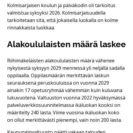
Kolmisarjaisen koulun ja päiväkodin oli tarkoitus
valmistua syksyksi 2026. Kolmisarjaisuudella
tarkoitetaan sitä, että jokaisella luokalla on kolme
rinnakkaista luokkaa.
Alakoululaisten määrä laskee
Riihimäkeläisten alakoululaisten määrä vähenee
nykyisestä syksyyn 2029 mennessä yli neljällä sadalla
oppilaalla. Oppilasmäärän merkittävän laskun
seurauksena peruskouluissa on vuonna 2029
ainakin 17 opetusryhmää vähemmän kuin kuluvana
lukuvuotena. Valtuuston vuonna 2022 hyväksymässä
palveluverkkosuunnitelmassa ikäluokan kooksi on
määritelty 240 lasta. Viime vuosina ikäluokan koko
on ollut merkittävästi pienempi, vain noin 200 lasta.
Kaupunginvaltuusto päätti vakaan talouden