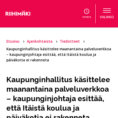
Hyppää sisältöön
VALIKKO
YHTEYS
Etusivu
Ajankohtaista
Tiedotteet
Kaupunginhallitus käsittelee maanantaina palveluverkkoa
– kaupunginjohtaja esittää, että Itäistä koulua ja
päiväkotia ei rakenneta
Kaupunginhallitus käsittelee
maanantaina palveluverkkoa
– kaupunginjohtaja esittää,
että Itäistä koulua ja
päiväkotia ei rakenneta