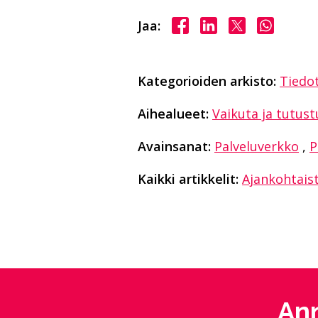
Jaa Facebookissa
Jaa LinkedInissä
Jaa X:ssä
Jaa Wha
Jaa:
Kategorioiden arkisto:
Tiedo
Aihealueet:
Vaikuta ja tutust
Avainsanat:
Palveluverkko
,
P
Kaikki artikkelit:
Ajankohtais
Ann