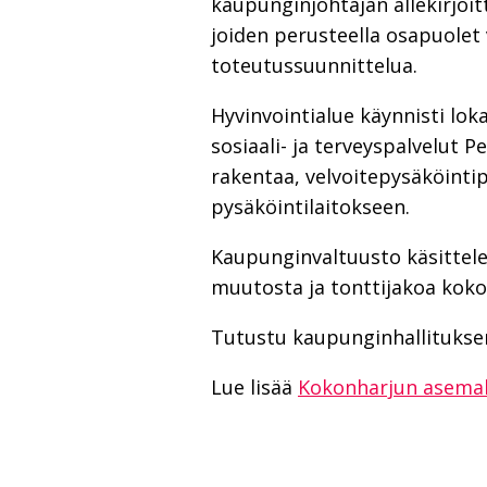
kaupunginjohtajan allekirjoit
joiden perusteella osapuolet
toteutussuunnittelua.
Hyvinvointialue käynnisti lo
sosiaali- ja terveyspalvelut
rakentaa, velvoitepysäköinti
pysäköintilaitokseen.
Kaupunginvaltuusto käsittele
muutosta ja tonttijakoa koko
Tutustu kaupunginhallituks
Lue lisää
Kokonharjun asema