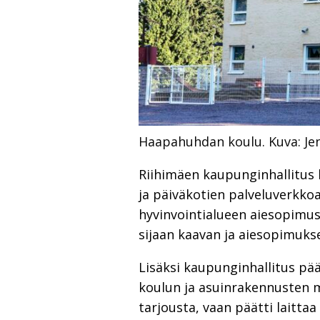
Haapahuhdan koulu.
Kuva: J
Riihimäen kaupunginhallitus
ja päiväkotien palveluverkk
hyvinvointialueen aiesopimust
sijaan kaavan ja aiesopimukse
Lisäksi kaupunginhallitus p
koulun ja asuinrakennusten 
tarjousta, vaan päätti laitta