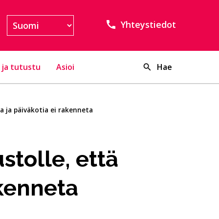
Yhteystiedot
 ja tutustu
Asioi
Hae
 ja päi­vä­ko­tia ei ra­ken­ne­ta
ustolle, että
­ken­ne­ta