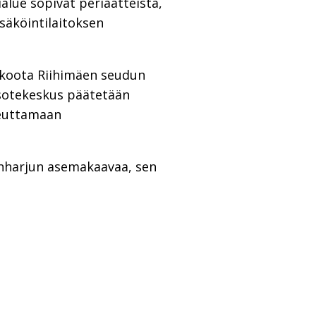
alue sopivat periaatteista,
säköintilaitoksen
n koota Riihimäen seudun
 sotekeskus päätetään
teuttamaan
onharjun asemakaavaa, sen