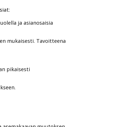
siat:
olella ja asianosaisia
en mukaisesti. Tavoitteena
an pikaisesti
ökseen.
n ja asemakaavan muutoksen