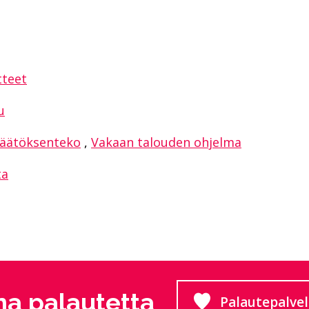
sAppissa
tteet
u
äätöksenteko
,
Vakaan talouden ohjelma
ta
a palautetta
Palautepalve