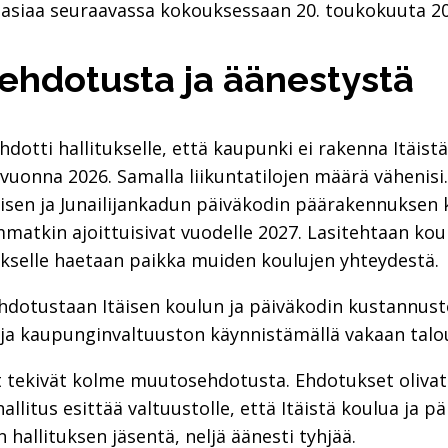
ee asiaa seuraavassa kokouksessaan 20. toukokuuta 2
hdotusta ja äänestystä
dotti hallitukselle, että kaupunki ei rakenna Itäistä
uonna 2026. Samalla liikuntatilojen määrä vähenisi.
sen ja Junailijankadun päiväkodin päärakennuksen k
matkin ajoittuisivat vuodelle 2027. Lasitehtaan ko
ukselle haetaan paikka muiden koulujen yhteydestä.
hdotustaan Itäisen koulun ja päiväkodin kustannuste
ja kaupunginvaltuuston käynnistämällä vakaan talo
tekivät kolme muutosehdotusta. Ehdotukset olivat si
litus esittää valtuustolle, että Itäistä koulua ja pä
hallituksen jäsentä, neljä äänesti tyhjää.