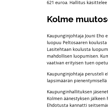
621 euroa. Hallitus käsittel
Kolme muutose
Kaupunginjohtaja Jouni Eho eh
luopuu Peltosaaren koulusta v
Lasitehtaan koulusta luopumi
mahdollisen luopumisen. Kum
vaativan erityisen tuen opet
Kaupunginjohtaja perusteli e
lapsimäärän pienentymisellä 
Kaupunginhallituksen jäsenet 
Kolmen äänestyksen jälkeen hal
Ehdotusta kannatti seitsemän 