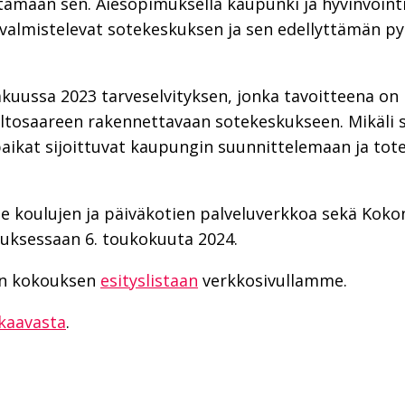
tamaan sen. Aiesopimuksella kaupunki ja hyvinvointi
 valmistelevat sotekeskuksen ja sen edellyttämän py
kakuussa 2023 tarveselvityksen, jonka tavoitteena o
 Peltosaareen rakennettavaan sotekeskukseen. Mikäli
paikat sijoittuvat kaupungin suunnittelemaan ja to
e koulujen ja päiväkotien palveluverkkoa sekä Kok
uksessaan 6. toukokuuta 2024.
en kokouksen
esityslistaan
verkkosivullamme.
kaavasta
.