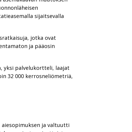
uonnonläheisen
tieasemalla sijaitsevalla
ratkaisuja, jotka ovat
kentamaton ja pääosin
yksi palvelukortteli, laajat
oin 32 000 kerrosneliömetriä,
 aiesopimuksen ja valtuutti