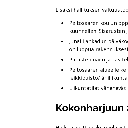
Lisäksi hallituksen valtuusto
Peltosaaren koulun oppi
kuunnellen. Sisarusten
Junailijankadun päiväk
on luopua rakennuksest
Patastenmäen ja Lasiteh
Peltosaaren alueelle keh
leikkipuisto/lähiliikunt
Liikuntatilat vähenevä
Kokonharjuun 2
Hallitus esittää yksimielis