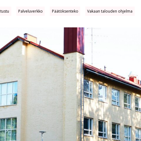
utustu
Palveluverkko
Päätöksenteko
Vakaan talouden ohjelma