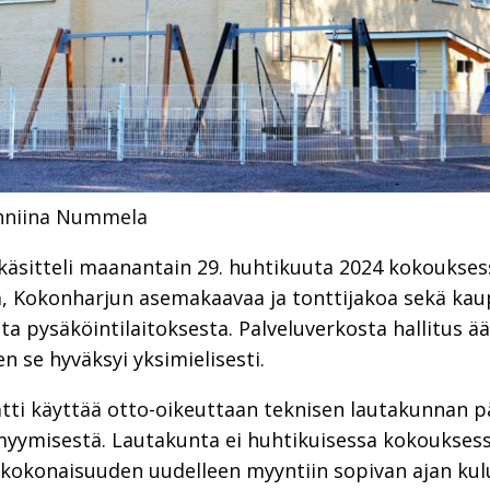
enniina Nummela
 käsitteli maanantain 29. huhtikuuta 2024 kokouks
oa, Kokonharjun asemakaavaa ja tonttijakoa sekä ka
a pysäköintilaitoksesta. Palveluverkosta hallitus ää
n se hyväksyi yksimielisesti.
äätti käyttää otto-oikeuttaan teknisen lautakunna
myymisestä. Lautakunta ei huhtikuisessa kokoukses
a kokonaisuuden uudelleen myyntiin sopivan ajan kulu