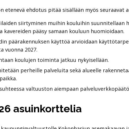
on etenevä ehdotus pitää sisällään myös seuraavat a
laiden siirtyminen muihin kouluihin suunnitellaan hu
 ja kavereiden pääsy samaan kouluun huomioidaan.
odin päärakennuksen käyttöä arvioidaan käyttötarpe
a vuonna 2027.
taan koulujen toiminta jatkuu nykyisellään.
itetään perheille palveluita sekä alueelle rakenneta
apaikka.
t suhteessa valtuuston aiempaan palveluverkkopäät
6 asuinkorttelia
esti kaupunginvaltuustolle Kokonharjun asemakaava