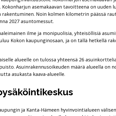
ä. Kokonharjun asemakaavan tavoitteena on uuden l
n rakentuminen. Noin kolmen kilometrin päässä rauta
uonna 2027 asuntomessut.
leimainen ilme ja monipuolisia, yhteisöllisiä asumis
uluu Kokon kaupunginosaan, ja on tällä hetkellä ra
le alueelle on tulossa yhteensä 26 asuinkorttelia, 
kipuisto. Asuinrakennusoikeuden määrä alueella on n
uutta asukasta kaava-alueelle.
pysäköintikeskus
aupungin ja Kanta-Hämeen hyvinvointialueen välisen