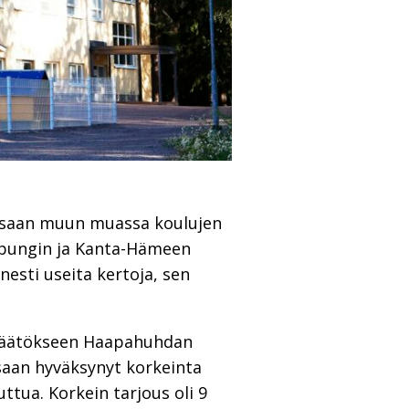
essaan muun muassa koulujen
upungin ja Kanta-Hämeen
nesti useita kertoja, sen
n päätökseen Haapahuhdan
saan hyväksynyt korkeinta
ttua. Korkein tarjous oli 9