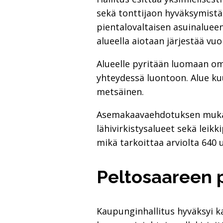
sekä tonttijaon hyväksymist
pientalovaltaisen asuinaluee
alueella aiotaan järjestää v
Alueelle pyritään luomaan oma
yhteydessä luontoon. Alue ku
metsäinen.
Asemakaavaehdotuksen mukaisel
lähivirkistysalueet sekä leik
mikä tarkoittaa arviolta 640 
Peltosaareen 
Kaupunginhallitus hyväksyi k