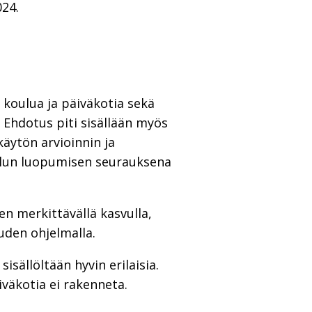
024.
 koulua ja päiväkotia sekä
 Ehdotus piti sisällään myös
äytön arvioinnin ja
ulun luopumisen seurauksena
n merkittävällä kasvulla,
uden ohjelmalla.
sällöltään hyvin erilaisia.
iväkotia ei rakenneta.