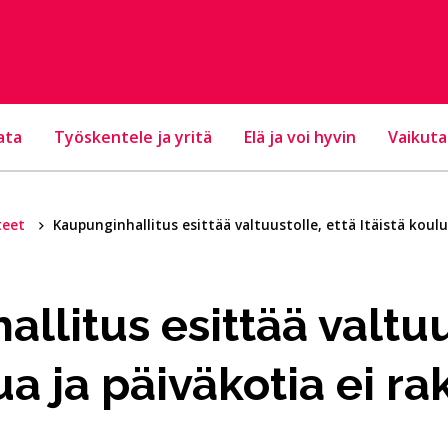
ata
Työskentele ja yritä
Elä ja voi hyvin
Vaikuta
teet
Kau­pun­gin­hal­li­tus esittää valtuustolle, että Itäis­tä kou­lua
al­li­tus esittää valtu
ua ja päi­vä­ko­tia ei ra