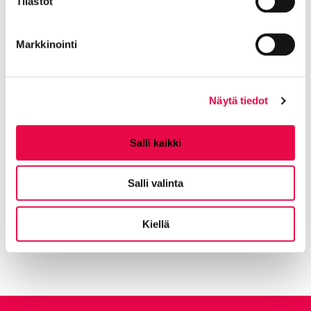
Tilastot
Puistikko 5. Sovi tapaaminen etukäteen.
Markkinointi
Jaa Facebookissa
Jaa LinkedInissä
Jaa X:ssä
Jaa WhasAppissa
Jaa:
Näytä tiedot
Kategorioiden arkisto:
Tiedotteet
Salli kaikki
Aihealueet:
Opi ja kasvata
,
Elä ja voi hyvin
Salli valinta
Avainsanat:
Kansalaisopisto
,
Hyvinvointi
,
Liikunta
,
Osallisuus
,
Taidekoulu
Kiellä
Kaikki artikkelit:
Ajankohtaista