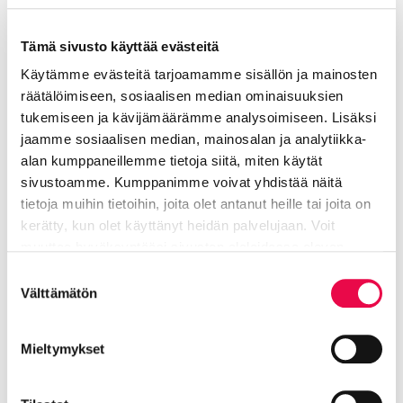
koko kauden ajan.
Tämä sivusto käyttää evästeitä
Käytämme evästeitä tarjoamamme sisällön ja mainosten
Lisätietoja
räätälöimiseen, sosiaalisen median ominaisuuksien
tukemiseen ja kävijämäärämme analysoimiseen. Lisäksi
Ilmonen Minni
jaamme sosiaalisen median, mainosalan ja analytiikka-
alan kumppaneillemme tietoja siitä, miten käytät
sivustoamme. Kumppanimme voivat yhdistää näitä
Kansalaisopiston ja taiteen perusopetuksen
tietoja muihin tietoihin, joita olet antanut heille tai joita on
rehtori
kerätty, kun olet käyttänyt heidän palvelujaan. Voit
muuttaa hyväksyntääsi sivuston alalaidassa olevan
Sivistyksen ja hyvinvoinnin toimiala
Tietoa evästeistä
linkin kautta.
Suostumuksen
040 594 0574
Välttämätön
valinta
minni.ilmonen@riihimaki.fi
Mieltymykset
Toimisto kansalaisopistolla (huone 209),