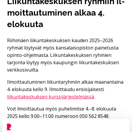
Lii­kun­ta­kes­kuk­sen ryh­miin il­
moit­tau­tu­mi­nen al­kaa 4.
elokuuta
Riihimäen liikuntakeskuksen kauden 2025–2026
ryhmät löytyvät myös kansalaisopiston painetusta
opinto-ohjelmasta. Liikuntakeskuksen ryhmien
tarjonta löytyy myös kaupungin liikuntakeskuksen
verkkosivuilta.
Ilmoittautuminen liikuntaryhmiin alkaa maanantaina
4. elokuuta kello 9. Ilmoittaudu ensisijaisesti
liikuntakeskuksen kurssijärjestelmässä
.
Voit ilmoittautua myös puhelimitse 4.–8. elokuuta
2025 kello 9.00–11.00 numeroon 050 562 8548.
Vapaita paikkoja voi tiedustella samasta numerosta