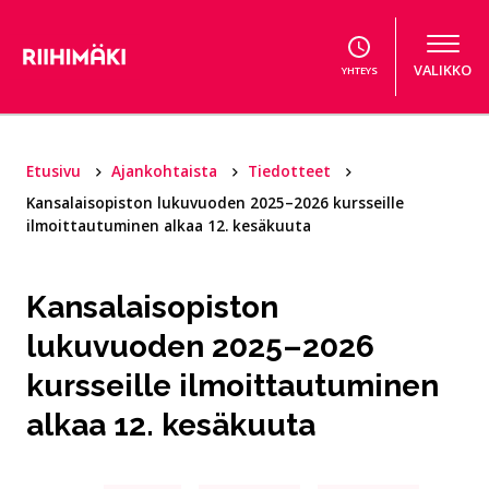
Hyppää sisältöön
VALIKKO
YHTEYS
Etusivu
Ajankohtaista
Tiedotteet
Kansalaisopiston lukuvuoden 2025–2026 kursseille
ilmoittautuminen alkaa 12. kesäkuuta
Kansalaisopiston
lukuvuoden 2025–2026
kursseille ilmoittautuminen
alkaa 12. kesäkuuta