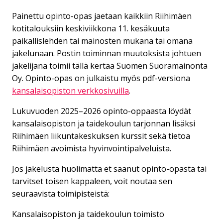
Painettu opinto-opas jaetaan kaikkiin Riihimäen
kotitalouksiin keskiviikkona 11. kesäkuuta
paikallislehden tai mainosten mukana tai omana
jakelunaan. Postin toiminnan muutoksista johtuen
jakelijana toimii tällä kertaa Suomen Suoramainonta
Oy. Opinto-opas on julkaistu myös pdf-versiona
kansalaisopiston verkkosivuilla
.
Lukuvuoden 2025–2026 opinto-oppaasta löydät
kansalaisopiston ja taidekoulun tarjonnan lisäksi
Riihimäen liikuntakeskuksen kurssit sekä tietoa
Riihimäen avoimista hyvinvointipalveluista.
Jos jakelusta huolimatta et saanut opinto-opasta tai
tarvitset toisen kappaleen, voit noutaa sen
seuraavista toimipisteistä:
Kansalaisopiston ja taidekoulun toimisto