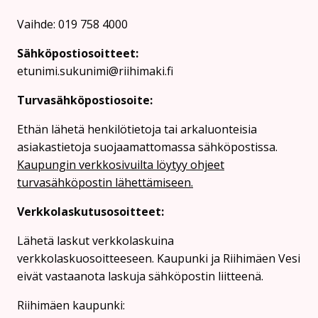
Vaihde: 019 758 4000
Sähköpostiosoitteet:
etunimi.sukunimi@riihimaki.fi
Turvasähköpostiosoite:
Ethän lähetä henkilötietoja tai arkaluonteisia
asiakastietoja suojaamattomassa sähköpostissa.
Kaupungin verkkosivuilta löytyy ohjeet
turvasähköpostin lähettämiseen.
Verkkolaskutusosoitteet:
Lähetä laskut verkkolaskuina
verkkolaskuosoitteeseen. Kaupunki ja Riihimäen Vesi
eivät vastaanota laskuja sähköpostin liitteenä.
Riihimäen kaupunki: