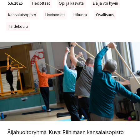
5.6.2025
Tiedotteet
Opi ja kasvata
Elä ja voi hyvin
Kansalaisopisto
Hyvinvointi
Liikunta
Osallisuus
Taidekoulu
Äijähuoltoryhmä.
Kuva: Riihimäen kansalaisopisto