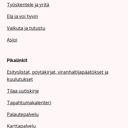
Työskentele ja yritä
Elä ja voi hyvin
Vaikuta ja tutustu
Asioi
Pikalinkit
Esityslistat, pöytäkirjat, viranhaltijapäätökset ja
kuulutukset
Tilaa uutiskirje
Tapahtumakalenteri
Palautepalvelu
Karttapalvelu