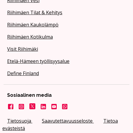
Riihimäen Vesi
Riihimäen Tilat & Kehitys
Riihimäen Kaukolämpö
Riihimäen Kotikulma
Visit Riihimäki
Etelä-Hämeen työllisyysalue
Define Finland
Sosiaalinen media
Facebook
Instagram
X
LinkedIn
YouTube
Kaupunki WhatsApissa
Tietosuoja
Saavutettavuusseloste
Tietoa
evästeistä