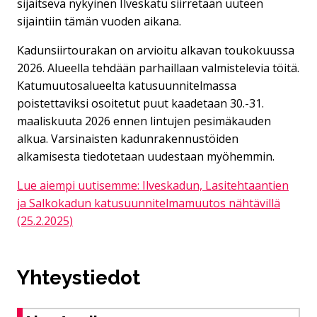
sijaitseva nykyinen Ilveskatu siirretään uuteen
sijaintiin tämän vuoden aikana.
Kadunsiirtourakan on arvioitu alkavan toukokuussa
2026. Alueella tehdään parhaillaan valmistelevia töitä.
Katumuutosalueelta katusuunnitelmassa
poistettaviksi osoitetut puut kaadetaan 30.-31.
maaliskuuta 2026 ennen lintujen pesimäkauden
alkua. Varsinaisten kadunrakennustöiden
alkamisesta tiedotetaan uudestaan myöhemmin.
Lue aiempi uutisemme: Ilveskadun, Lasitehtaantien
ja Salkokadun katusuunnitelmamuutos nähtävillä
(25.2.2025)
Yhteystiedot