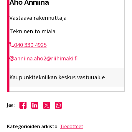
Aho Anniina
Vastaava rakennuttaja
Tekninen toimiala
040 330 4925
anniina.aho2@riihimaki.fi
Kaupunkitekniikan keskus vastuualue
Jaa Facebookissa
Jaa LinkedInissä
Jaa X:ssä
Jaa WhasAppissa
Jaa:
Kategorioiden arkisto:
Tiedotteet