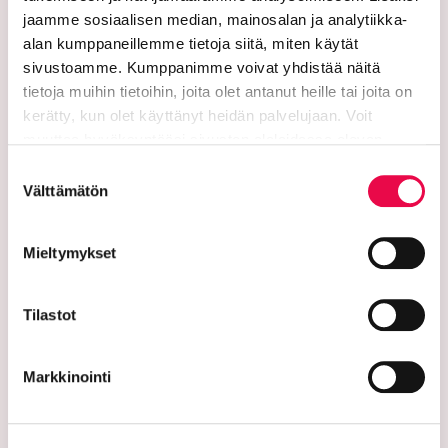
jaamme sosiaalisen median, mainosalan ja analytiikka-
alan kumppaneillemme tietoja siitä, miten käytät
sivustoamme. Kumppanimme voivat yhdistää näitä
Riihimäen kaupunki
tietoja muihin tietoihin, joita olet antanut heille tai joita on
kerätty, kun olet käyttänyt heidän palvelujaan. Voit
PL 125 (Eteläinen Asemakatu 2)
muuttaa hyväksyntääsi sivuston alalaidassa olevan
Tietoa evästeistä
linkin kautta.
11101 Riihimäki
Suostumuksen
Välttämätön
valinta
Vaihde: 019 758 4000
Sähköpostiosoitteet:
Mieltymykset
etunimi.sukunimi@riihimaki.fi
Tilastot
Turvasähköpostiosoite:
Ethän lähetä henkilötietoja tai arkaluonteisia
Markkinointi
asiakastietoja suojaamattomassa sähköpostissa.
Kaupungin verkkosivuilta löytyy ohjeet
turvasähköpostin lähettämiseen.