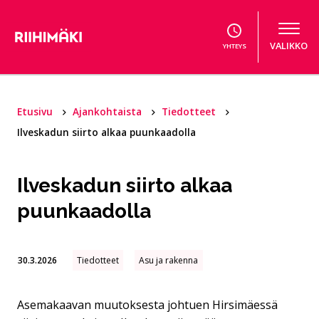
Hyppää sisältöön
VALIKKO
YHTEYS
Etusivu
Ajankohtaista
Tiedotteet
Ilveskadun siirto alkaa puunkaadolla
Ilveskadun siirto alkaa
puunkaadolla
30.3.2026
Tiedotteet
Asu ja rakenna
Asemakaavan muutoksesta johtuen Hirsimäessä