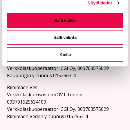
Näytä tiedot
Verkkolaskutusosoitteet:
Lähetä laskut verkkolaskuina
Salli kaikki
verkkolaskuosoitteeseen. Kaupunki ja Riihimäen Vesi
eivät vastaanota laskuja sähköpostin liitteenä.
Salli valinta
Riihimäen kaupunki:
Verkkolaskutusosoite/OVT-tunnus
Kiellä
003701525634694
Verkkolaskuoperaattori CGI Oy, 003703575029
Kaupungin y-tunnus 0152563-4
Rii­hi­mäen Vesi:
Verkkolaskutusosoite/OVT-tunnus
003701525634100
Verkkolaskuoperaattori CGI Oy, 003703575029
Riihimäen Veden y-tunnus 0152563-4