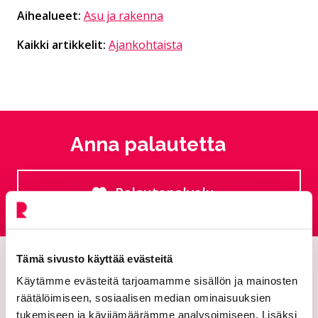
Aihealueet:
Asu ja rakenna
Kaikki artikkelit:
Ajankohtaista
Anna palautetta
Palautepalvelu
Siirtyy ulkoiselle sivust
Tämä sivusto käyttää evästeitä
Käytämme evästeitä tarjoamamme sisällön ja mainosten
räätälöimiseen, sosiaalisen median ominaisuuksien
tukemiseen ja kävijämäärämme analysoimiseen. Lisäksi