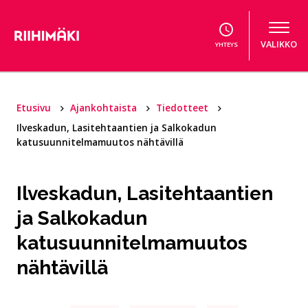
Hyppää sisältöön
VALIKKO
YHTEYS
Etusivu
Ajankohtaista
Tiedotteet
Ilveskadun, Lasitehtaantien ja Salkokadun
katusuunnitelmamuutos nähtävillä
Ilveskadun, Lasitehtaantien
ja Salkokadun
katusuunnitelmamuutos
nähtävillä