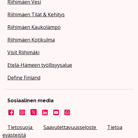
Riihimäen Vesi
Riihimäen Tilat & Kehitys
Riihimäen Kaukolämpö
Riihimäen Kotikulma
Visit Riihimäki
Etelä-Hämeen työllisyysalue
Define Finland
Sosiaalinen media
Facebook
Instagram
X
LinkedIn
YouTube
Kaupunki WhatsApissa
Tietosuoja
Saavutettavuusseloste
Tietoa
evästeistä