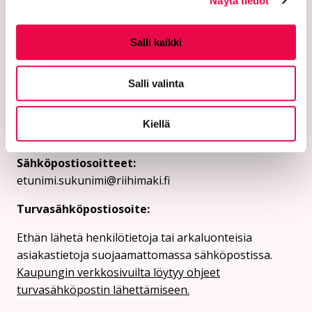
Näytä tiedot
Salli kaikki
Riihimäen kaupunki
PL 125 (Eteläinen Asemakatu 2)
Salli valinta
11101 Riihimäki
Kiellä
Vaihde: 019 758 4000
Sähköpostiosoitteet:
etunimi.sukunimi@riihimaki.fi
Turvasähköpostiosoite:
Ethän lähetä henkilötietoja tai arkaluonteisia
asiakastietoja suojaamattomassa sähköpostissa.
Kaupungin verkkosivuilta löytyy ohjeet
turvasähköpostin lähettämiseen.