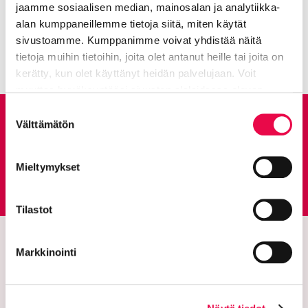
Avainsanat:
Liikunta
jaamme sosiaalisen median, mainosalan ja analytiikka-
alan kumppaneillemme tietoja siitä, miten käytät
Kaikki artikkelit:
Ajankohtaista
sivustoamme. Kumppanimme voivat yhdistää näitä
tietoja muihin tietoihin, joita olet antanut heille tai joita on
kerätty, kun olet käyttänyt heidän palvelujaan. Voit
muuttaa hyväksyntääsi sivuston alalaidassa olevan
Tietoa evästeistä
linkin kautta.
Suostumuksen
Anna palautetta
Välttämätön
valinta
Mieltymykset
Palautepalvelu
Siirtyy ulkoiselle sivust
Tilastot
Markkinointi