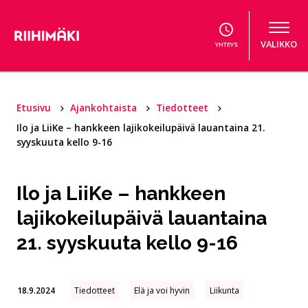
Hyppää sisältöön
VALIKKO
YHTEYS
Etusivu
Ajankohtaista
Tiedotteet
Ilo ja LiiKe – hankkeen lajikokeilupäivä lauantaina 21.
syyskuuta kello 9-16
Ilo ja LiiKe – hankkeen
lajikokeilupäivä lauantaina
21. syyskuuta kello 9-16
18.9.2024
Tiedotteet
Elä ja voi hyvin
Liikunta