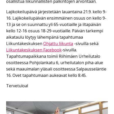
osallistua liikunnallisten palkintojen arvontaan.
Lajikokeilupäivä järjestetään lauantaina 21.9. kello 9-
16. Lajikokeilupäivän ensimmäinen osuus on kello 9-
13 ja se on suunnattu yli 65-vuotiaille ja iltapäivän
kello 12-16 osuus 18-29-vuotiaille. Päivän tarkempi
aikataulu löytyy lähempänä tapahtumaa
Liikuntakeskuksen
Ohjattu liikunta
-sivuilla sekä
Liikuntakeskuksen Facebook
-sivuilla.
Tapahtumapaikkana toimii Riihimäen Urheilutalo
osoitteessa Pohjolankatu 6, urheilutalon piha-alue
sekä maauimalan yläsali osoitteessa Salpausseläntie
16. Ovet tapahtumaan aukeavat kello 8.45.
Tervetuloa!