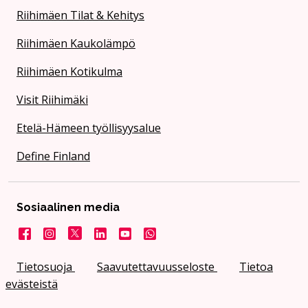
Riihimäen Tilat & Kehitys
Riihimäen Kaukolämpö
Riihimäen Kotikulma
Visit Riihimäki
Etelä-Hämeen työllisyysalue
Define Finland
Sosiaalinen media
Facebook
Instagram
X
LinkedIn
YouTube
Kaupunki WhatsApissa
Tietosuoja
Saavutettavuusseloste
Tietoa
evästeistä