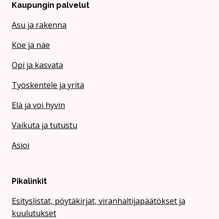
Kaupungin palvelut
Asu ja rakenna
Koe ja näe
Opi ja kasvata
Työskentele ja yritä
Elä ja voi hyvin
Vaikuta ja tutustu
Asioi
Pikalinkit
Esityslistat, pöytäkirjat, viranhaltijapäätökset ja
kuulutukset