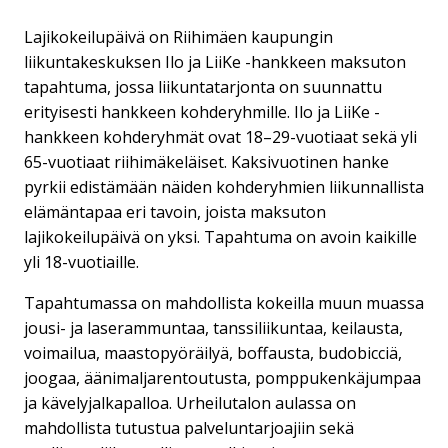
Lajikokeilupäivä on Riihimäen kaupungin
liikuntakeskuksen Ilo ja LiiKe -hankkeen maksuton
tapahtuma, jossa liikuntatarjonta on suunnattu
erityisesti hankkeen kohderyhmille. Ilo ja LiiKe -
hankkeen kohderyhmät ovat 18–29-vuotiaat sekä yli
65-vuotiaat riihimäkeläiset. Kaksivuotinen hanke
pyrkii edistämään näiden kohderyhmien liikunnallista
elämäntapaa eri tavoin, joista maksuton
lajikokeilupäivä on yksi. Tapahtuma on avoin kaikille
yli 18-vuotiaille.
Tapahtumassa on mahdollista kokeilla muun muassa
jousi- ja laserammuntaa, tanssiliikuntaa, keilausta,
voimailua, maastopyöräilyä, boffausta, budobicciä,
joogaa, äänimaljarentoutusta, pomppukenkäjumpaa
ja kävelyjalkapalloa. Urheilutalon aulassa on
mahdollista tutustua palveluntarjoajiin sekä