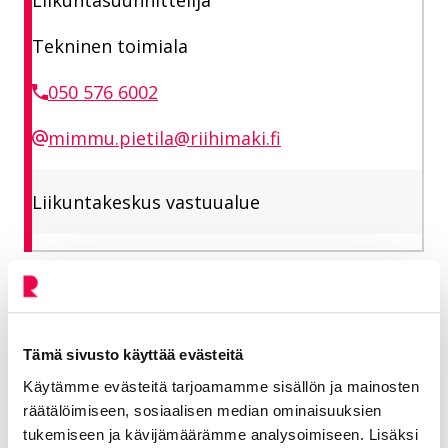
Tekninen toimiala
050 576 6002
mimmu.pietila@riihimaki.fi
Liikuntakeskus vastuualue
Jaa Facebookissa
Jaa LinkedInissä
Jaa X:ssä
Jaa WhasAppissa
Jaa:
Tämä sivusto käyttää evästeitä
Kategorioiden arkisto:
Tiedotteet
Käytämme evästeitä tarjoamamme sisällön ja mainosten
Aihealueet:
Elä ja voi hyvin
räätälöimiseen, sosiaalisen median ominaisuuksien
tukemiseen ja kävijämäärämme analysoimiseen. Lisäksi