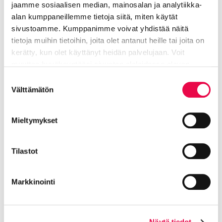
jaamme sosiaalisen median, mainosalan ja analytiikka-
myytäväksi, rekisteröi elintarvikehuoneisto ja
alan kumppaneillemme tietoja siitä, miten käytät
ota yhteys oman kuntasi
sivustoamme. Kumppanimme voivat yhdistää näitä
elintarvikevalvontaan.
tietoja muihin tietoihin, joita olet antanut heille tai joita on
kerätty, kun olet käyttänyt heidän palvelujaan. Voit
Etelä-Hämeen ympäristöterveys toimii Riihimäen,
muuttaa hyväksyntääsi sivuston alalaidassa olevan
Janakkalan, Hausjärven, Lopen, Tammelan, Forssan,
Tietoa evästeistä
linkin kautta.
Suostumuksen
Jokioisten, Humppilan ja Ypäjän alueilla.
Välttämätön
valinta
Lue lisää elintarvikevalvonnan verkkosivuilta.
Mieltymykset
Jaa Facebookissa
Jaa LinkedInissä
Jaa X:ssä
Jaa WhasAppissa
Jaa:
Tilastot
Kategorioiden arkisto:
Tiedotteet
Markkinointi
Aihealueet:
Elä ja voi hyvin
Näytä tiedot