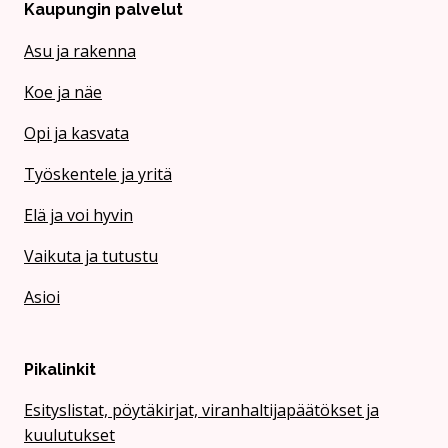
Kaupungin palvelut
Asu ja rakenna
Koe ja näe
Opi ja kasvata
Työskentele ja yritä
Elä ja voi hyvin
Vaikuta ja tutustu
Asioi
Pikalinkit
Esityslistat, pöytäkirjat, viranhaltijapäätökset ja
kuulutukset