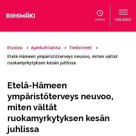
Hyppää sisältöön
VALIKKO
YHTEYS
Etusivu
Ajankohtaista
Tiedotteet
Etelä-Hämeen ympäristöterveys neuvoo, miten vältät
ruokamyrkytyksen kesän juhlissa
Etelä-Hämeen
ympäristöterveys neuvoo,
miten vältät
ruokamyrkytyksen kesän
juhlissa