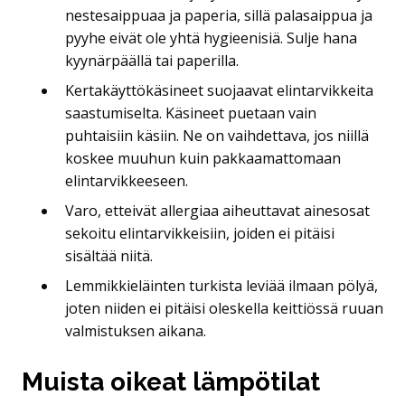
nestesaippuaa ja paperia, sillä palasaippua ja
pyyhe eivät ole yhtä hygieenisiä. Sulje hana
kyynärpäällä tai paperilla.
Kertakäyttökäsineet suojaavat elintarvikkeita
saastumiselta. Käsineet puetaan vain
puhtaisiin käsiin. Ne on vaihdettava, jos niillä
koskee muuhun kuin pakkaamattomaan
elintarvikkeeseen.
Varo, etteivät allergiaa aiheuttavat ainesosat
sekoitu elintarvikkeisiin, joiden ei pitäisi
sisältää niitä.
Lemmikkieläinten turkista leviää ilmaan pölyä,
joten niiden ei pitäisi oleskella keittiössä ruuan
valmistuksen aikana.
Muista oikeat lämpötilat