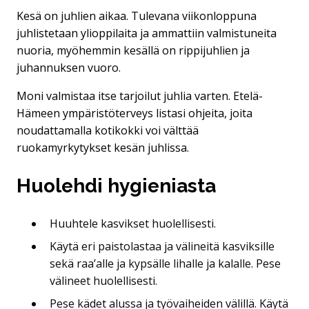
Kesä on juhlien aikaa. Tulevana viikonloppuna
juhlistetaan ylioppilaita ja ammattiin valmistuneita
nuoria, myöhemmin kesällä on rippijuhlien ja
juhannuksen vuoro.
Moni valmistaa itse tarjoilut juhlia varten. Etelä-
Hämeen ympäristöterveys listasi ohjeita, joita
noudattamalla kotikokki voi välttää
ruokamyrkytykset kesän juhlissa.
Huolehdi hygieniasta
Huuhtele kasvikset huolellisesti.
Käytä eri paistolastaa ja välineitä kasviksille
sekä raa’alle ja kypsälle lihalle ja kalalle. Pese
välineet huolellisesti.
Pese kädet alussa ja työvaiheiden välillä. Käytä