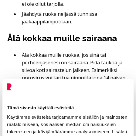
ei ole ollut tarjolla.
Jäähdytä ruoka neljässä tunnissa
jääkaappilämpötilaan.
Älä kokkaa muille sairaana
Älä kokkaa muille ruokaa, jos sinä tai
perheenjäsenesi on sairaana. Pidä taukoa ja
siivoa koti sairastelun jälkeen. Esimerkiksi
norovirus voi tarttua pinnoilta jopa 14 päivän
ajan.
Tarkista päiväysmerkinnät ja lue
käsittelyohjeet. Elintarviketta ei tule käyttää
Tämä sivusto käyttää evästeitä
viimeisen käyttöpäivän jälkeen. Parasta ennen
Käytämme evästeitä tarjoamamme sisällön ja mainosten
päiväyksellä merkittyä tuotetta voi käyttää, jos
räätälöimiseen, sosiaalisen median ominaisuuksien
se ei haise, näytä tai maistu pilaantuneelle.
tukemiseen ja kävijämäärämme analysoimiseen. Lisäksi
Jos valmistat kotona ruoka-annoksia