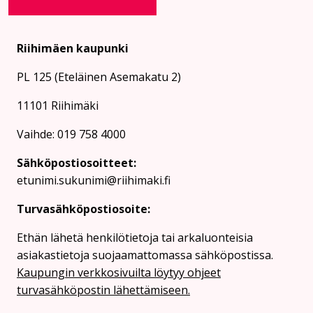
Riihimäen kaupunki
PL 125 (Eteläinen Asemakatu 2)
11101 Riihimäki
Vaihde: 019 758 4000
Sähköpostiosoitteet:
etunimi.sukunimi@riihimaki.fi
Turvasähköpostiosoite:
Ethän lähetä henkilötietoja tai arkaluonteisia
asiakastietoja suojaamattomassa sähköpostissa.
Kaupungin verkkosivuilta löytyy ohjeet
turvasähköpostin lähettämiseen.