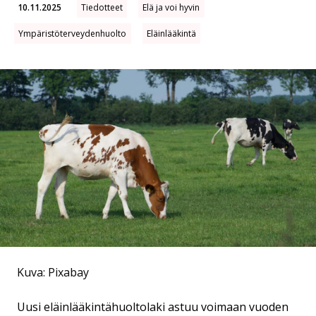
10.11.2025
Tiedotteet
Elä ja voi hyvin
Ympäristöterveydenhuolto
Eläinlääkintä
Kuva: Pixabay
Uusi eläinlääkintähuoltolaki astuu voimaan vuoden