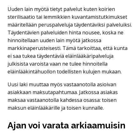
Uuden lain myötä tietyt palvelut kuten koirien
sterilisaatio tai lemmikkien kuvantamistutkimukset
määritellään peruspalveluja täydentäviksi palveluiksi.
Täydentävien palveluiden hinta nousee, koska ne
hinnoitellaan uuden lain myötä jatkossa
markkinaperusteisesti. Tämä tarkoittaa, että kunta
ei saa tukea täydentäviä eläinlääkäripalveluja
julkisista varoista vaan ne tulee hinnoitella
eläinlääkintähuollon todellisten kulujen mukaan.
Uusi laki muuttaa myös vastaanotolla asioivan
asiakkaan maksutapahtumaa. Jatkossa asiakas
maksaa vastaanotolla kahdessa osassa: toisen
maksun eläinlääkärille ja toisen kunnalle.
Ajan voi varata arkiaamuisin