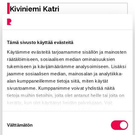
Kiviniemi Katri
Ympäristöterveyspäällikkö
Elinvoiman toimiala, ympäristöterveys
Tämä sivusto käyttää evästeitä
040 330 5770
Käytämme evästeitä tarjoamamme sisällön ja mainosten
räätälöimiseen, sosiaalisen median ominaisuuksien
katri.kiviniemi@riihimaki.fi
tukemiseen ja kävijämäärämme analysoimiseen. Lisäksi
jaamme sosiaalisen median, mainosalan ja analytiikka-
alan kumppaneillemme tietoja siitä, miten käytät
sivustoamme. Kumppanimme voivat yhdistää näitä
Haltiala Tuomas
tietoja muihin tietoihin, joita olet antanut heille tai joita on
kerätty, kun olet käyttänyt heidän palvelujaan. Voit
Hygieenikkoeläinlääkäri, elintarvikevalvonta
muuttaa hyväksyntääsi sivuston alalaidassa olevan
Tietoa evästeistä
linkin kautta.
Suostumuksen
Elinvoiman toimiala, ympäristöterveys
Välttämätön
valinta