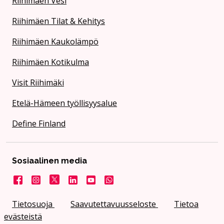
Riihimäen Vesi
Riihimäen Tilat & Kehitys
Riihimäen Kaukolämpö
Riihimäen Kotikulma
Visit Riihimäki
Etelä-Hämeen työllisyysalue
Define Finland
Sosiaalinen media
Facebook
Instagram
X
LinkedIn
YouTube
Kaupunki WhatsApissa
Tietosuoja
Saavutettavuusseloste
Tietoa
evästeistä