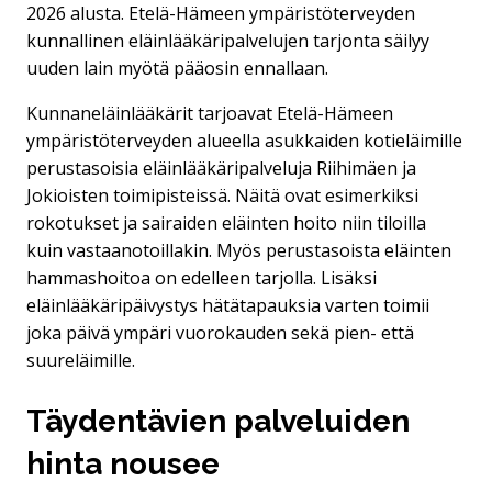
2026 alusta. Etelä-Hämeen ympäristöterveyden
kunnallinen eläinlääkäripalvelujen tarjonta säilyy
uuden lain myötä pääosin ennallaan.
Kunnaneläinlääkärit tarjoavat Etelä-Hämeen
ympäristöterveyden alueella asukkaiden kotieläimille
perustasoisia eläinlääkäripalveluja Riihimäen ja
Jokioisten toimipisteissä. Näitä ovat esimerkiksi
rokotukset ja sairaiden eläinten hoito niin tiloilla
kuin vastaanotoillakin. Myös perustasoista eläinten
hammashoitoa on edelleen tarjolla. Lisäksi
eläinlääkäripäivystys hätätapauksia varten toimii
joka päivä ympäri vuorokauden sekä pien- että
suureläimille.
Täydentävien palveluiden
hinta nousee