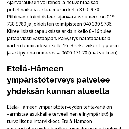
Ajanvarauksen voi tehdä ja neuvontaa saa
puhelinaikana arkiaamuisin kello 8.00–9.30.
Riihimäen toimipisteen ajanvarausnumero on 019
758 5780 ja Jokioisten toimipisteen 040 330 5786.
Kiireellisissä tapauksissa arkisin kello 8–16 tulee
jättää viesti vastaajaan. Päivystys hätätapauksia
varten toimii arkisin kello 16–8 sekä viikonloppuisin
ja arkipyhinä numerossa 0600 171 70 (maksullinen).
Etelä-Hämeen
ympäristöterveys palvelee
yhdeksän kunnan alueella
Etelä-Hämeen ympäristöterveyden tehtävänä on
varmistaa asukkaille terveellinen elinympäristö ja
turvalliset elintarvikkeet. Etelä-Hämeen
ympäristöterveydenhuollon toimialueeseen kuuluvat