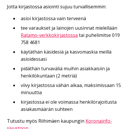
Jot­ta kir­jas­tos­sa asioin­ti su­juu tur­val­li­sem­min:
asioi kirjastossa vain terveenä
tee varaukset ja lainojen uusinnat mielellään
Ratamo-verkkokirjastossa
tai puhelimitse 019
758 4681
käytäthän käsidesiä ja kasvomaskia meillä
asioidessasi
pidäthän turvaväliä muihin asiakkaisiin ja
henkilökuntaan (2 metriä)
viivy kirjastossa vähän aikaa, maksimissaan 15
minuuttia
kirjastossa ei ole voimassa henkilörajoitusta
asiakasmäärän suhteen
Tutustu myös Riihimäen kaupungin
Koronainfo-
sivustoon
.