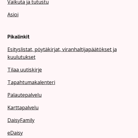
Vaikuta ja tutustu
Asioi
Pikalinkit
Esityslistat, pöytäkirjat, viranhaltijapäätökset ja
kuulutukset
Tilaa uutiskirje
Tapahtumakalenteri
Palautepalvelu
Karttapalvelu
DaisyFamily
eDaisy