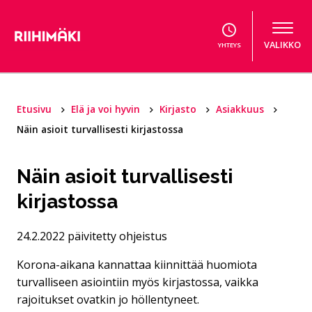
Hyppää sisältöön
VALIKKO
YHTEYS
Etusivu
Elä ja voi hyvin
Kirjasto
Asiakkuus
Näin asioit turvallisesti kirjastossa
Näin asioit turvallisesti
kirjastossa
24.2.2022 päivitetty ohjeistus
Korona-aikana kannattaa kiinnittää huomiota
turvalliseen asiointiin myös kirjastossa, vaikka
rajoitukset ovatkin jo höllentyneet.