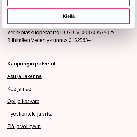
Rii­hi­mäen Vesi:
Kiellä
Verkkolaskutusosoite/OVT-tunnus
003701525634100
Verkkolaskuoperaattori CGI Oy, 003703575029
Riihimäen Veden y-tunnus 0152563-4
Kaupungin palvelut
Asu ja rakenna
Koe ja näe
Opi ja kasvata
Työskentele ja yritä
Elä ja voi hyvin