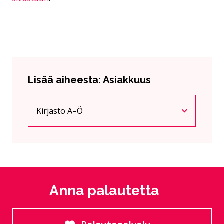
Lisää aiheesta: Asiakkuus
Kirjasto A–Ö
Nykyinen sivu
Klikkaa käyttääksesi valikkoa
Anna palautetta