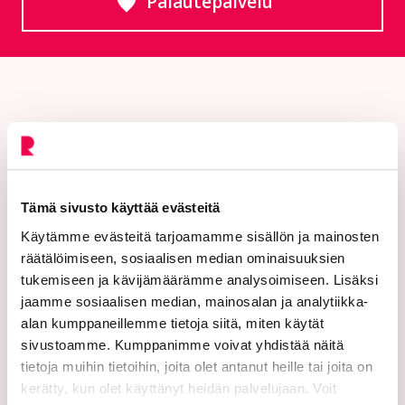
Palautepalvelu
Siirtyy ulkoiselle sivust
Tämä sivusto käyttää evästeitä
Käytämme evästeitä tarjoamamme sisällön ja mainosten
Riihimäen kaupunki
räätälöimiseen, sosiaalisen median ominaisuuksien
PL 125 (Eteläinen Asemakatu 2)
tukemiseen ja kävijämäärämme analysoimiseen. Lisäksi
jaamme sosiaalisen median, mainosalan ja analytiikka-
11101 Riihimäki
alan kumppaneillemme tietoja siitä, miten käytät
sivustoamme. Kumppanimme voivat yhdistää näitä
Vaihde: 019 758 4000
tietoja muihin tietoihin, joita olet antanut heille tai joita on
Sähköpostiosoitteet:
kerätty, kun olet käyttänyt heidän palvelujaan. Voit