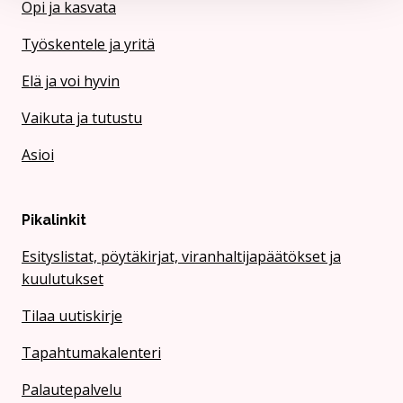
Opi ja kasvata
Työskentele ja yritä
Elä ja voi hyvin
Vaikuta ja tutustu
Asioi
Pikalinkit
Esityslistat, pöytäkirjat, viranhaltijapäätökset ja
kuulutukset
Tilaa uutiskirje
Tapahtumakalenteri
Palautepalvelu