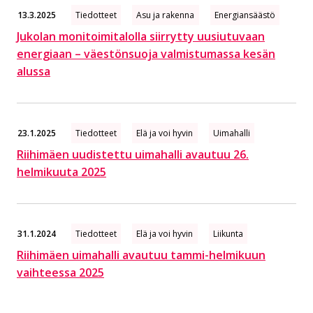
13.3.2025
Tiedotteet
Asu ja rakenna
Energiansäästö
Jukolan monitoimitalolla siirrytty uusiutuvaan
energiaan – väestönsuoja valmistumassa kesän
alussa
23.1.2025
Tiedotteet
Elä ja voi hyvin
Uimahalli
Riihimäen uudistettu uimahalli avautuu 26.
helmikuuta 2025
31.1.2024
Tiedotteet
Elä ja voi hyvin
Liikunta
Riihimäen uimahalli avautuu tammi-helmikuun
vaihteessa 2025