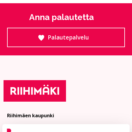
Anna palautetta
Palautepalvelu
Siirtyy ulkoiselle sivust
Riihimäen kaupunki
PL 125 (Eteläinen Asemakatu 2)