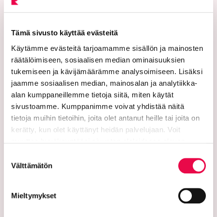
11101 Riihimäki
Vaihde: 019 758 4000
Tämä sivusto käyttää evästeitä
Käytämme evästeitä tarjoamamme sisällön ja mainosten
Sähköpostiosoitteet:
räätälöimiseen, sosiaalisen median ominaisuuksien
etunimi.sukunimi@riihimaki.fi
tukemiseen ja kävijämäärämme analysoimiseen. Lisäksi
jaamme sosiaalisen median, mainosalan ja analytiikka-
Turvasähköpostiosoite:
alan kumppaneillemme tietoja siitä, miten käytät
Ethän lähetä henkilötietoja tai arkaluonteisia
sivustoamme. Kumppanimme voivat yhdistää näitä
asiakastietoja suojaamattomassa sähköpostissa.
tietoja muihin tietoihin, joita olet antanut heille tai joita on
Kaupungin verkkosivuilta löytyy ohjeet
kerätty, kun olet käyttänyt heidän palvelujaan. Voit
turvasähköpostin lähettämiseen.
muuttaa hyväksyntääsi sivuston alalaidassa olevan
Tietoa evästeistä
linkin kautta.
Suostumuksen
Verkkolaskutusosoitteet:
Välttämätön
valinta
Lähetä laskut verkkolaskuina
verkkolaskuosoitteeseen. Kaupunki ja Riihimäen Vesi
Mieltymykset
eivät vastaanota laskuja sähköpostin liitteenä.