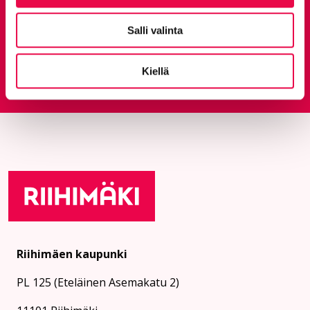
Anna palautetta
Salli valinta
Palautepalvelu
Kiellä
Siirtyy ulkoiselle sivust
Riihimäen kaupunki
PL 125 (Eteläinen Asemakatu 2)