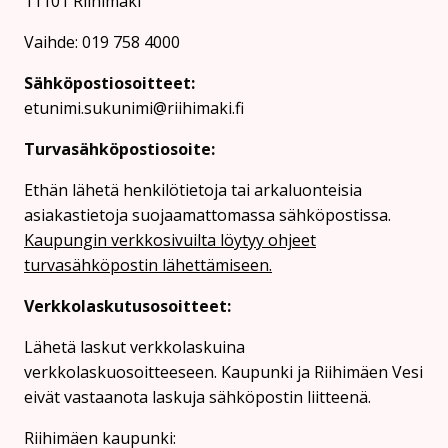
11101 Riihimäki
Vaihde: 019 758 4000
Sähköpostiosoitteet:
etunimi.sukunimi@riihimaki.fi
Turvasähköpostiosoite:
Ethän lähetä henkilötietoja tai arkaluonteisia
asiakastietoja suojaamattomassa sähköpostissa.
Kaupungin verkkosivuilta löytyy ohjeet
turvasähköpostin lähettämiseen.
Verkkolaskutusosoitteet:
Lähetä laskut verkkolaskuina
verkkolaskuosoitteeseen. Kaupunki ja Riihimäen Vesi
eivät vastaanota laskuja sähköpostin liitteenä.
Riihimäen kaupunki: