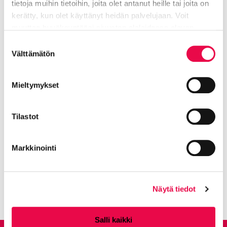
tietoja muihin tietoihin, joita olet antanut heille tai joita on
Asemanseutu
kerätty, kun olet käyttänyt heidän palvelujaan. Voit
muuttaa hyväksyntääsi sivuston alalaidassa olevan
Tietoa evästeistä
linkin kautta.
Suostumuksen
Asuminen
Välttämätön
valinta
Avoimet hyvinvointipalvelut
Mieltymykset
Define
Tilastot
Elinvoima
Markkinointi
Näytä lisää
Näytä tiedot
Salli kaikki