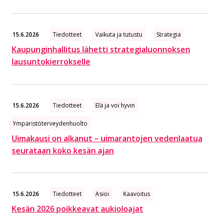
15.6.2026
Tiedotteet
Vaikuta ja tutustu
Strategia
Kaupunginhallitus lähetti strategialuonnoksen
lausuntokierrokselle
15.6.2026
Tiedotteet
Elä ja voi hyvin
Ympäristöterveydenhuolto
Uimakausi on alkanut – uimarantojen vedenlaatua
seurataan koko kesän ajan
15.6.2026
Tiedotteet
Asioi
Kaavoitus
Kesän 2026 poikkeavat aukioloajat