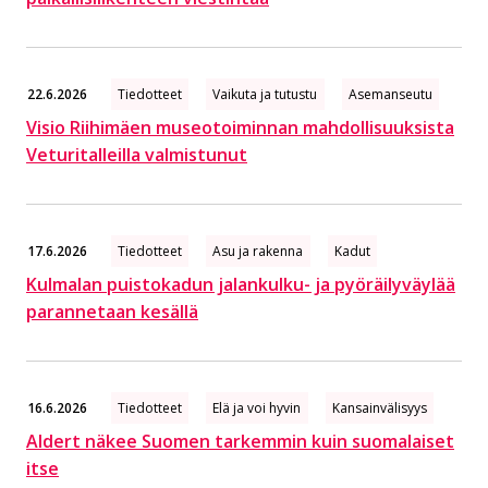
22.6.2026
Tiedotteet
Vaikuta ja tutustu
Asemanseutu
Visio Riihimäen museotoiminnan mahdollisuuksista
Veturitalleilla valmistunut
17.6.2026
Tiedotteet
Asu ja rakenna
Kadut
Kulmalan puistokadun jalankulku- ja pyöräilyväylää
parannetaan kesällä
16.6.2026
Tiedotteet
Elä ja voi hyvin
Kansainvälisyys
Aldert näkee Suomen tarkemmin kuin suomalaiset
itse