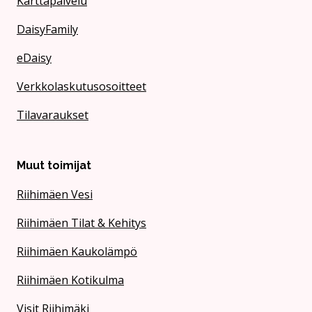
Karttapalvelu
DaisyFamily
eDaisy
Verkkolaskutusosoitteet
Tilavaraukset
Muut toimijat
Riihimäen Vesi
Riihimäen Tilat & Kehitys
Riihimäen Kaukolämpö
Riihimäen Kotikulma
Visit Riihimäki