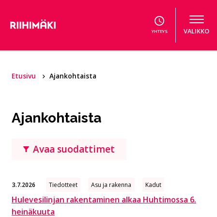
Hyppää sisältöön
VALIKKO
YHTEYS
Etusivu
Ajankohtaista
Ajankohtaista
Avaa suodattimet
3.7.2026
Tiedotteet
Asu ja rakenna
Kadut
Hulevesilinjan rakentaminen alkaa Huhtimossa 6.
heinäkuuta