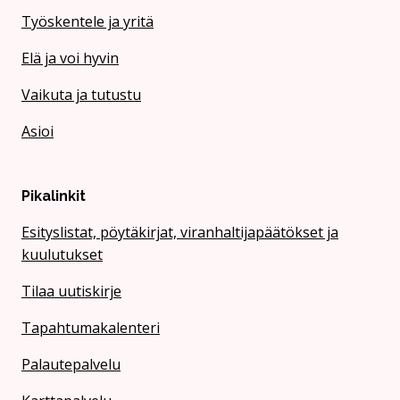
Työskentele ja yritä
Elä ja voi hyvin
Vaikuta ja tutustu
Asioi
Pikalinkit
Esityslistat, pöytäkirjat, viranhaltijapäätökset ja
kuulutukset
Tilaa uutiskirje
Tapahtumakalenteri
Palautepalvelu