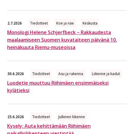
2.7.2026
Tiedotteet
Koe ja näe
Keskusta
Monologi Helene Schjerfbeck – Rakkaudesta
maalaamiseen Suomen kuvataiteen päivänä 10.
heinäkuuta Riemu-museoissa
30.6.2026
Tiedotteet
Asu ja rakenna
Liikenne ja kadut
Luodetie muuttuu Riihimäen ensimmäiseksi
kylätieksi
25.6.2026
Tiedotteet
Julkinen liikenne
Kysely: Auta kehittämään Riihimäen
paikallisliikenteen viestintää