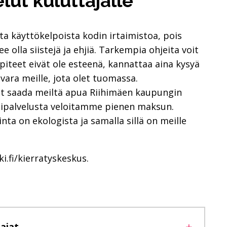
lut kuluttajalle
ta käyttökelpoista kodin irtaimistoa, pois
e olla siistejä ja ehjiä. Tarkempia ohjeita voit
iteet eivät ole esteenä, kannattaa aina kysyä
ara meille, jota olet tuomassa.
it saada meiltä apua Riihimäen kaupungin
ntipalvelusta veloitamme pienen maksun.
ta on ekologista ja samalla sillä on meille
.fi/kierratyskeskus.
ajat