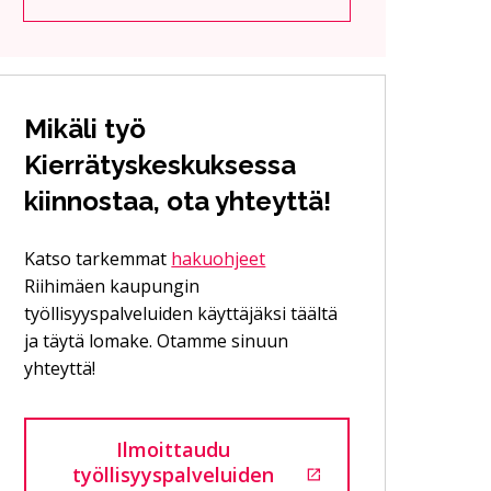
Mikäli työ
Kierrätyskeskuksessa
kiinnostaa, ota yhteyttä!
Katso tarkemmat
hakuohjeet
Riihimäen kaupungin
työllisyyspalveluiden käyttäjäksi täältä
ja täytä lomake. Otamme sinuun
yhteyttä!
Ilmoittaudu
työllisyyspalveluiden
Siirtyy ulkoiselle sivustolle