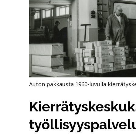
Auton pakkausta 1960-luvulla kierrätys
Kierrätyskesku
työllisyyspalvel