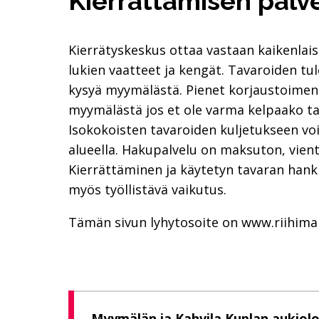
Kierrättämisen palve
Kierrätyskeskus ottaa vastaan kaikenlais
lukien vaatteet ja kengät. Tavaroiden tule
kysyä myymälästä. Pienet korjaustoimenp
myymälästä jos et ole varma kelpaako tav
Isokokoisten tavaroiden kuljetukseen vo
alueella. Hakupalvelu on maksuton, vie
Kierrättäminen ja käytetyn tavaran hankin
myös työllistävä vaikutus.
Tämän sivun lyhytosoite on www.riihimaki
Myymälän ja Kahvila Kuplan aukiolo