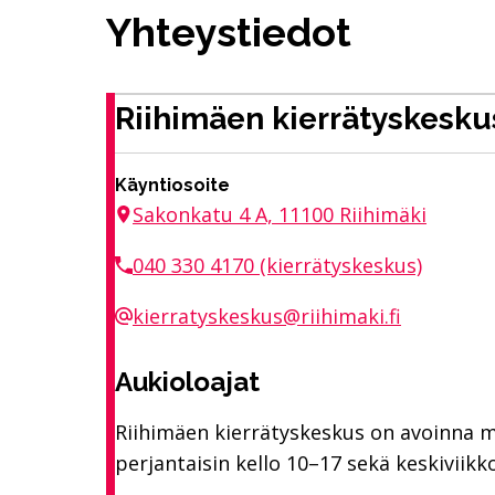
Yhteystiedot
Riihimäen kierrätyskesku
Käyntiosoite
Sakonkatu 4 A, 11100 Riihimäki
040 330 4170 (kierrätyskeskus)
kierratyskeskus@riihimaki.fi
Aukioloajat
Riihimäen kierrätyskeskus on avoinna maa
perjantaisin kello 10–17 sekä keskiviikko