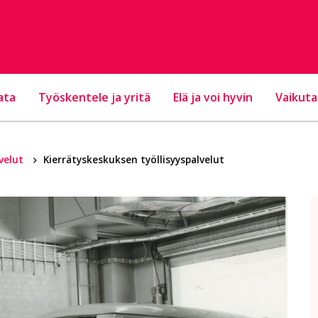
ata
Työskentele ja yritä
Elä ja voi hyvin
Vaikuta
lvelut
Kierrätyskeskuksen työllisyyspalvelut