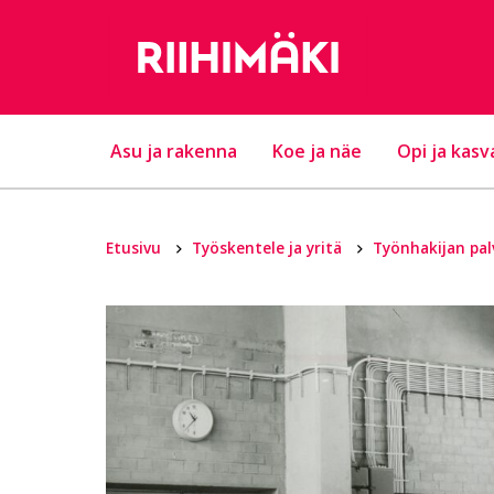
Hyppää sisältöön
Asu ja rakenna
Koe ja näe
Opi ja kasv
Etusivu
Työskentele ja yritä
Työnhakijan pa