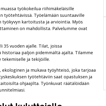
muassa työkokeilua riihimäkeläisille
en työtehtävissä. Työelämään suuntaaville
n työkyvyn kartoitusta ja arviointia. Myös
rittaminen on mahdollista. Palvelumme ovat
 35 vuoden ajalle. Tilat, joissa
 historiaa paljon pidemmältä ajalta. Tilamme
 tekemiselle ja tekijöille.
ekologinen ja mukava työyhteisö, joka tarjoaa
ätyskeskuksen työtehtäviin saat opastuksen ja
oisilta ohjaajilta. Työnkuvat räätälöidään
unnitelmiasi.