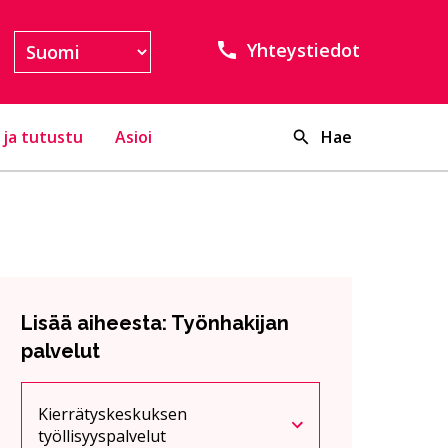
Yhteystiedot
 ja tutustu
Asioi
Hae
Lisää aiheesta: Työnhakijan
palvelut
Kierrätyskeskuksen
Nykyinen sivu
Klikkaa käyttääksesi valikkoa
työllisyyspalvelut