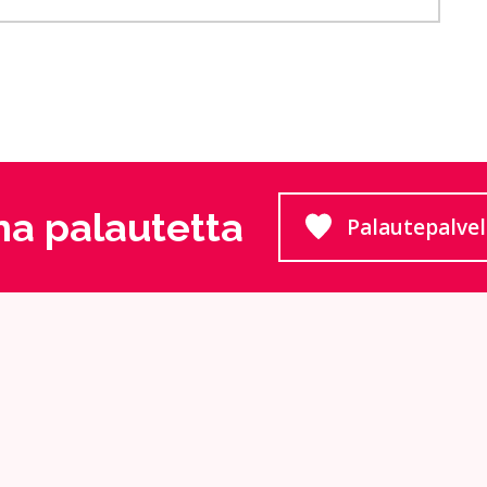
a palautetta
Palautepalve
Siirtyy