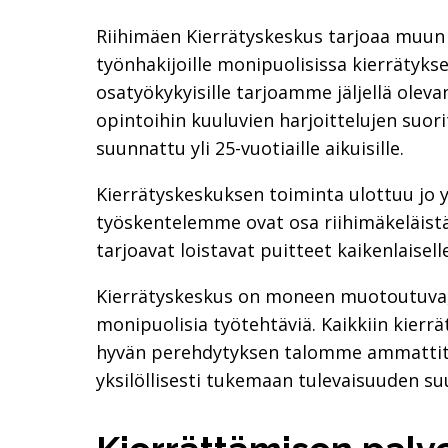
Riihimäen Kierrätyskeskus tarjoaa muun 
työnhakijoille monipuolisissa kierrätyks
osatyökykyisille tarjoamme jäljellä oleva
opintoihin kuuluvien harjoittelujen suo
suunnattu yli 25-vuotiaille aikuisille.
Kierrätyskeskuksen toiminta ulottuu jo yli
työskentelemme ovat osa riihimäkeläistä
tarjoavat loistavat puitteet kaikenlaiselle
Kierrätyskeskus on moneen muotoutuva, 
monipuolisia työtehtäviä. Kaikkiin kierr
hyvän perehdytyksen talomme ammattitait
yksilöllisesti tukemaan tulevaisuuden su