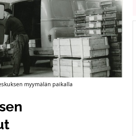
keskuksen myymälän paikalla
ksen
ut