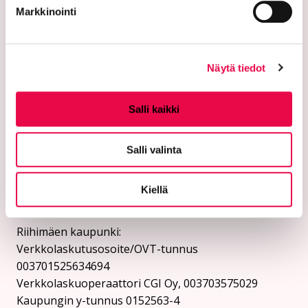
etunimi.sukunimi@riihimaki.fi
Markkinointi
Turvasähköpostiosoite:
Ethän lähetä henkilötietoja tai arkaluonteisia
Näytä tiedot
asiakastietoja suojaamattomassa sähköpostissa.
Kaupungin verkkosivuilta löytyy ohjeet
Salli kaikki
turvasähköpostin lähettämiseen.
Verkkolaskutusosoitteet:
Salli valinta
Lähetä laskut verkkolaskuina
verkkolaskuosoitteeseen. Kaupunki ja Riihimäen Vesi
Kiellä
eivät vastaanota laskuja sähköpostin liitteenä.
Riihimäen kaupunki:
Verkkolaskutusosoite/OVT-tunnus
003701525634694
Verkkolaskuoperaattori CGI Oy, 003703575029
Kaupungin y-tunnus 0152563-4