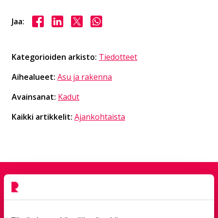
Jaa Facebookissa
Jaa LinkedInissä
Jaa X:ssä
Jaa WhasAppissa
Jaa:
Kategorioiden arkisto:
Tiedotteet
Aihealueet:
Asu ja rakenna
Avainsanat:
Kadut
Kaikki artikkelit:
Ajankohtaista
Anna palautetta