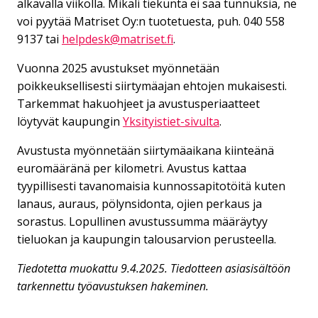
alkavalla viikolla. Mikäli tiekunta ei saa tunnuksia, ne
voi pyytää Matriset Oy:n tuotetuesta, puh. 040 558
9137 tai
helpdesk@matriset.fi
.
Vuonna 2025 avustukset myönnetään
poikkeuksellisesti siirtymäajan ehtojen mukaisesti.
Tarkemmat hakuohjeet ja avustusperiaatteet
löytyvät kaupungin
Yksityistiet-sivulta
.
Avustusta myönnetään siirtymäaikana kiinteänä
euromääränä per kilometri. Avustus kattaa
tyypillisesti tavanomaisia kunnossapitotöitä kuten
lanaus, auraus, pölynsidonta, ojien perkaus ja
sorastus. Lopullinen avustussumma määräytyy
tieluokan ja kaupungin talousarvion perusteella.
Tiedotetta muokattu 9.4.2025. Tiedotteen asiasisältöön
tarkennettu työavustuksen hakeminen.