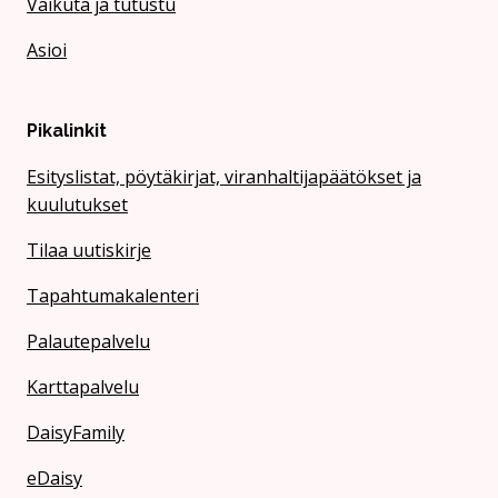
Vaikuta ja tutustu
Asioi
Pikalinkit
Esityslistat, pöytäkirjat, viranhaltijapäätökset ja
kuulutukset
Tilaa uutiskirje
Tapahtumakalenteri
Palautepalvelu
Karttapalvelu
DaisyFamily
eDaisy