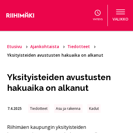
Hyppää sisältöön
VALIKKO
YHTEYS
Etusivu
Ajankohtaista
Tiedotteet
Yksityisteiden avustusten hakuaika on alkanut
Yksityisteiden avustusten
hakuaika on alkanut
7.4.2025
Tiedotteet
Asu ja rakenna
Kadut
Riihimäen kaupungin yksityisteiden