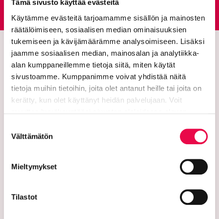
Palautepalvelu
Tämä sivusto käyttää evästeitä
Siirtyy ulkoiselle sivust
Käytämme evästeitä tarjoamamme sisällön ja mainosten
räätälöimiseen, sosiaalisen median ominaisuuksien
tukemiseen ja kävijämäärämme analysoimiseen. Lisäksi
jaamme sosiaalisen median, mainosalan ja analytiikka-
alan kumppaneillemme tietoja siitä, miten käytät
sivustoamme. Kumppanimme voivat yhdistää näitä
tietoja muihin tietoihin, joita olet antanut heille tai joita on
kerätty, kun olet käyttänyt heidän palvelujaan. Voit
muuttaa hyväksyntääsi sivuston alalaidassa olevan
Tietoa evästeistä
linkin kautta.
Suostumuksen
Riihimäen kaupunki
Välttämätön
valinta
PL 125 (Eteläinen Asemakatu 2)
Mieltymykset
11101 Riihimäki
Vaihde: 019 758 4000
Tilastot
Sähköpostiosoitteet: