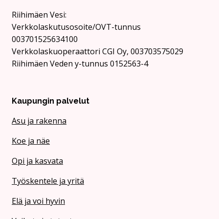
Rii­hi­mäen Vesi:
Verkkolaskutusosoite/OVT-tunnus
003701525634100
Verkkolaskuoperaattori CGI Oy, 003703575029
Riihimäen Veden y-tunnus 0152563-4
Kaupungin palvelut
Asu ja rakenna
Koe ja näe
Opi ja kasvata
Työskentele ja yritä
Elä ja voi hyvin