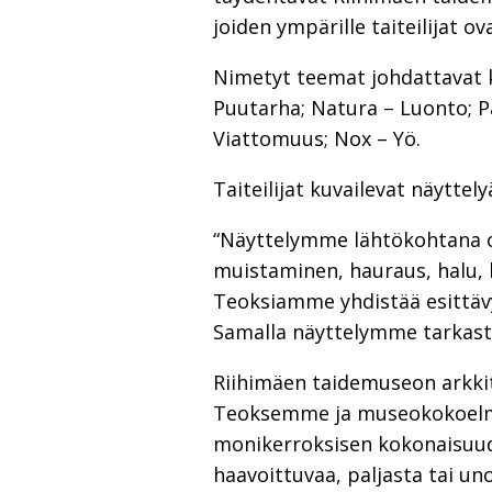
joiden ympärille taiteilijat o
Nimetyt teemat johdattavat ka
Puutarha; Natura – Luonto; P
Viattomuus; Nox – Yö.
Taiteilijat kuvailevat näyttely
“Näyttelymme lähtökohtana on 
muistaminen, hauraus, halu,
Teoksiamme yhdistää esittävyy
Samalla näyttelymme tarkaste
Riihimäen taidemuseon arkkit
Teoksemme ja museokokoelmist
monikerroksisen kokonaisuude
haavoittuvaa, paljasta tai un