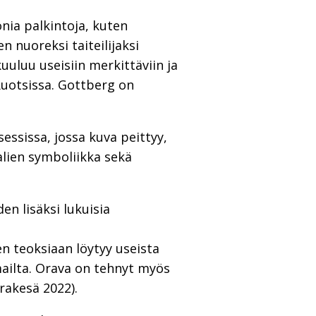
ia palkintoja, kuten
 nuoreksi taiteilijaksi
uluu useisiin merkittäviin ja
 Ruotsissa. Gottberg on
sessissa, jossa kuva peittyy,
alien symboliikka sekä
n lisäksi lukuisia
n teoksiaan löytyy useista
ailta. Orava on tehnyt myös
rakesä 2022).