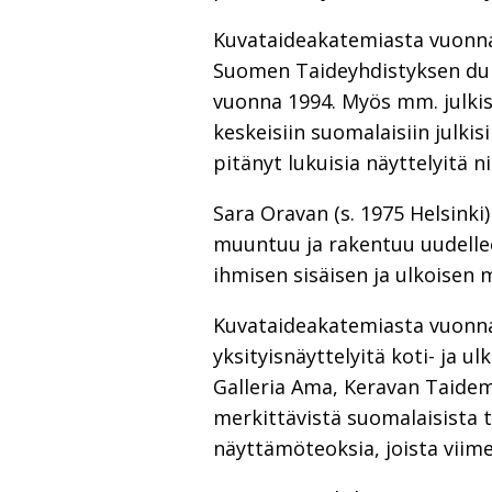
Kuvataideakatemiasta vuonna
Suomen Taideyhdistyksen duka
vuonna 1994. Myös mm. julkis
keskeisiin suomalaisiin julki
pitänyt lukuisia näyttelyitä n
Sara Oravan (s. 1975 Helsinki)
muuntuu ja rakentuu uudellee
ihmisen sisäisen ja ulkoisen 
Kuvataideakatemiasta vuonna 
yksityisnäyttelyitä koti- ja u
Galleria Ama, Keravan Taidem
merkittävistä suomalaisista 
näyttämöteoksia, joista vii