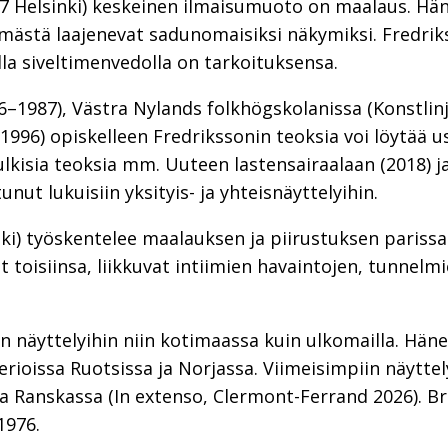
67 Helsinki) keskeinen ilmaisumuoto on maalaus. Hä
mästä laajenevat sadunomaisiksi näkymiksi. Fredrik
lla siveltimenvedolla on tarkoituksensa.
–1987), Västra Nylands folkhögskolanissa (Konstlinj
96) opiskelleen Fredrikssonin teoksia voi löytää us
lkisia teoksia mm. Uuteen lastensairaalaan (2018) j
unut lukuisiin yksityis- ja yhteisnäyttelyihin.
ki) työskentelee maalauksen ja piirustuksen parissa
ät toisiinsa, liikkuvat intiimien havaintojen, tunnel
n näyttelyihin niin kotimaassa kuin ulkomailla. Hänel
rioissa Ruotsissa ja Norjassa. Viimeisimpiin näyttel
) ja Ranskassa (In extenso, Clermont-Ferrand 2026). 
1976.