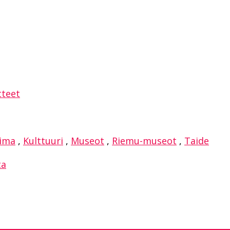
sAppissa
tteet
oima
,
Kulttuuri
,
Museot
,
Riemu-museot
,
Taide
ta