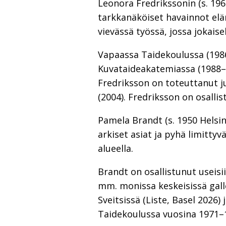
Leonora Fredrikssonin (s. 19
tarkkanäköiset havainnot elä
vievässä työssä, jossa jokaise
Vapaassa Taidekoulussa (1986
Kuvataideakatemiassa (1988–19
Fredriksson on toteuttanut ju
(2004). Fredriksson on osallist
Pamela Brandt (s. 1950 Helsin
arkiset asiat ja pyhä limittyv
alueella.
Brandt on osallistunut useisii
mm. monissa keskeisissä galle
Sveitsissä (Liste, Basel 2026
Taidekoulussa vuosina 1971–