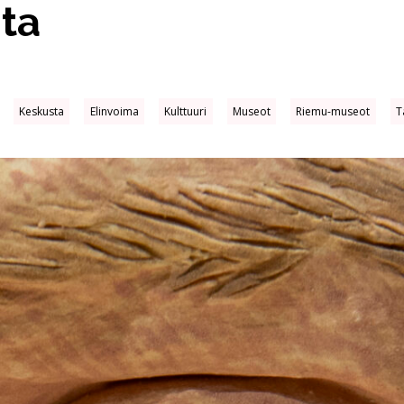
ta
Keskusta
Elinvoima
Kulttuuri
Museot
Riemu-museot
T