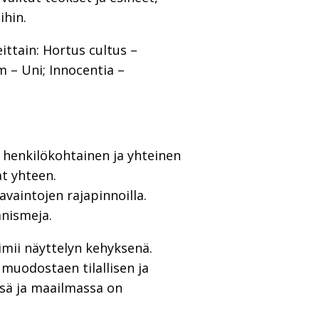
ihin.
ittain: Hortus cultus –
 – Uni; Innocentia –
a henkilökohtainen ja yhteinen
t yhteen.
vaintojen rajapinnoilla.
anismeja.
imii näyttelyn kehyksenä.
muodostaen tilallisen ja
ssä ja maailmassa on