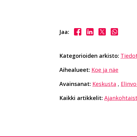
Jaa Facebookissa
Jaa LinkedInissä
Jaa X:ssä
Jaa Wha
Jaa:
Kategorioiden arkisto:
Tiedo
Aihealueet:
Koe ja näe
Avainsanat:
Keskusta
,
Elinv
Kaikki artikkelit:
Ajankohtais