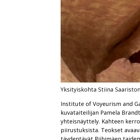
Yksityiskohta Stiina Saariston
Institute of Voyeurism and Ga
kuvataiteilijan Pamela Brandt
yhteisnäyttely. Kahteen kerro
piirustuksista. Teokset avaav
täydentävät Riihimäen taidem