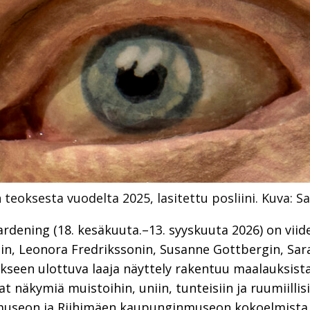
 teoksesta vuodelta 2025, lasitettu posliini.
Kuva: S
rdening (18. kesäkuuta.–13. syyskuuta 2026) on viid
in, Leonora Fredrikssonin, Susanne Gottbergin, Sara
kseen ulottuva laaja näyttely rakentuu maalauksista,
at näkymiä muistoihin, uniin, tunteisiin ja ruumiilli
useon ja Riihimäen kaupunginmuseon kokoelmista va