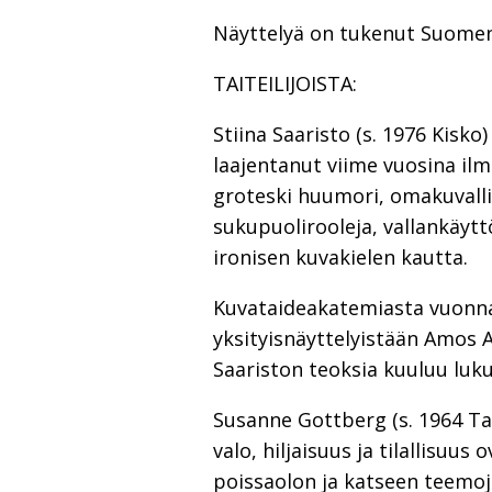
Näyttelyä on tukenut Suomen
TAITEILIJOISTA:
Stiina Saaristo (s. 1976 Kisko
laajentanut viime vuosina il
groteski huumori, omakuvalli
sukupuolirooleja, vallankäytt
ironisen kuvakielen kautta.
Kuvataideakatemiasta vuonna 
yksityisnäyttelyistään Amos 
Saariston teoksia kuuluu luku
Susanne Gottberg (s. 1964 Ta
valo, hiljaisuus ja tilallisuu
poissaolon ja katseen teemoj