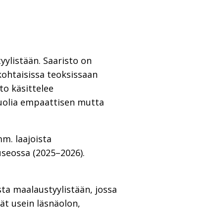
tyylistään. Saaristo on
kohtaisissa teoksissaan
to käsittelee
 puolia empaattisen mutta
m. laajoista
seossa (2025–2026).
ta maalaustyylistään, jossa
vät usein läsnäolon,