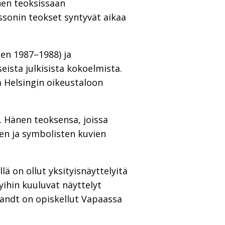
nen teoksissaan
ssonin teokset syntyvät aikaa
en 1987–1988) ja
eista julkisista kokoelmista.
a Helsingin oikeustaloon
. Hänen teoksensa, joissa
mien ja symbolisten kuvien
lä on ollut yksityisnäyttelyitä
yihin kuuluvat näyttelyt
Brandt on opiskellut Vapaassa