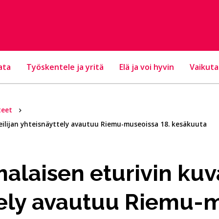
ata
Työskentele ja yritä
Elä ja voi hyvin
Vaikuta
teet
eilijan yhteisnäyttely avautuu Riemu-museoissa 18. kesäkuuta
alaisen eturivin kuva
tely avautuu Riemu-