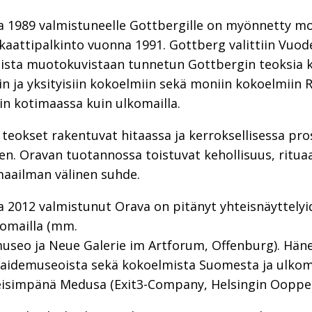
 1989 valmistuneelle Gottbergille on myönnetty mon
attipalkinto vuonna 1991. Gottberg valittiin Vuoden
ista muotokuvistaan tunnetun Gottbergin teoksia ku
siin ja yksityisiin kokoelmiin sekä moniin kokoelmiin
iin kotimaassa kuin ulkomailla.
 teokset rakentuvat hitaassa ja kerroksellisessa pro
n. Oravan tuotannossa toistuvat kehollisuus, ritua
maailman välinen suhde.
2012 valmistunut Orava on pitänyt yhteisnäyttelyide
lkomailla (mm.
useo ja Neue Galerie im Artforum, Offenburg). Häne
taidemuseoista sekä kokoelmista Suomesta ja ulkom
meisimpänä Medusa (Exit3-Company, Helsingin Ooppe