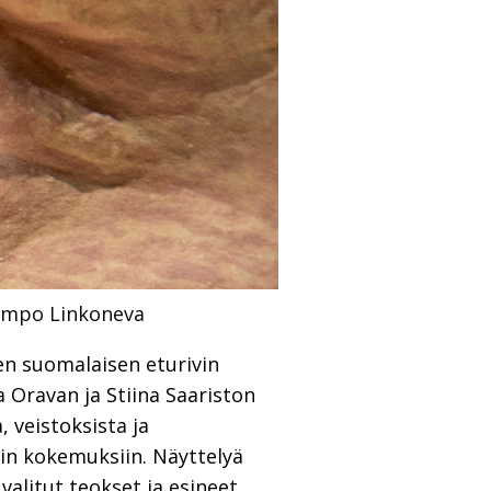
ampo Linkoneva
en suomalaisen eturivin
 Oravan ja Stiina Saariston
 veistoksista ja
siin kokemuksiin. Näyttelyä
litut teokset ja esineet,