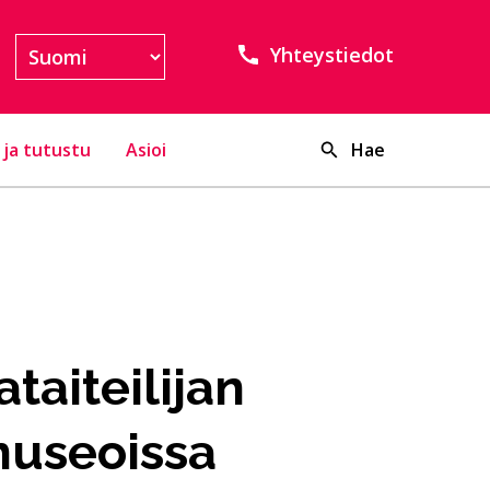
Yhteystiedot
 ja tutustu
Asioi
Hae
taiteilijan
museoissa