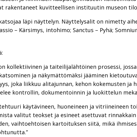
vat rakentaneet kuvitteellisen instituutin museon tilo
tsojaa läpi näyttelyn. Näyttelysalit on nimetty aihe
assio – Kärsimys, intohimo; Sanctus – Pyhä; Somnium
ä:
kollektiivinen ja taiteilijalähtöinen prosessi, joss
 katsominen ja näkymättömäksi jääminen kietoutuva
s, joka liikkuu alitajunnan, kehon kokemusten ja ha
lee kontrollin, dokumentoinnin ja luokittelun mek
ehtuuri käytävineen, huoneineen ja vitriineineen to
a valitut teokset ja esineet asettuvat rinnakkain 
n, vaihtoehtoisen kartoituksen siitä, mikä ihmise
ohtunutta.”