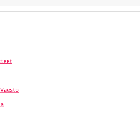
sAppissa
tteet
Väestö
ta