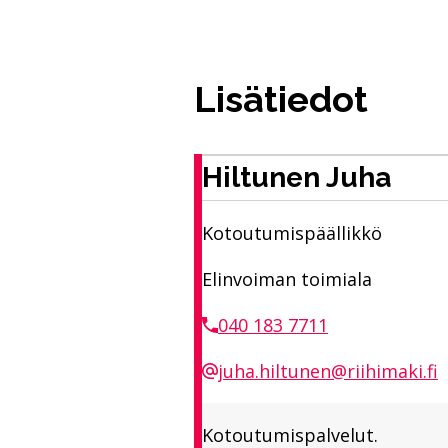
Lisätiedot
Hiltunen Juha
Kotoutumispäällikkö
Elinvoiman toimiala
040 183 7711
juha.hiltunen@riihimaki.fi
Kotoutumispalvelut.