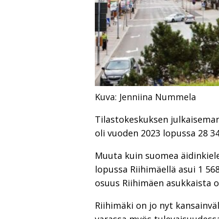
Kuva: Jenniina Nummela
Tilastokeskuksen julkaiseman
oli vuoden 2023 lopussa 28 34
Muuta kuin suomea äidinkie
lopussa Riihimäellä asui 1 568
osuus Riihimäen asukkaista on
Riihimäki on jo nyt kansainv