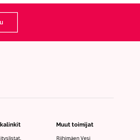
lu
 ulkoiselle sivustolle
ikalinkit
Muut toimijat
ityslistat,
Riihimäen Vesi