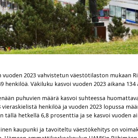
 vuoden 2023 vahvistetun väestötilaston mukaan Ri
9 henkilöä. ⁠Väkiluku kasvoi vuoden 2023 aikana 134 
lenään puhuvien määrä kasvoi suhteessa huomattav
 vieraskielistä henkilöä ja vuoden 2023 lopussa määrä
 tällä hetkellä 6,8 prosenttia ja se kasvoi vuoden a
älinen kaupunki ja tavoiteltu väestökehitys on voi