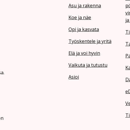
Asu ja rakenna
pö
vi
Koe ja näe
ja
Opi ja kasvata
Ti
Työskentele ja yritä
T
Elä ja voi hyvin
Pa
Vaikuta ja tutustu
Ka
a.
Asioi
Da
e
V
Ti
en