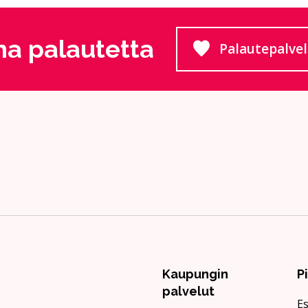
a palautetta
Palautepalve
Siirtyy
Kaupungin
P
palvelut
Es