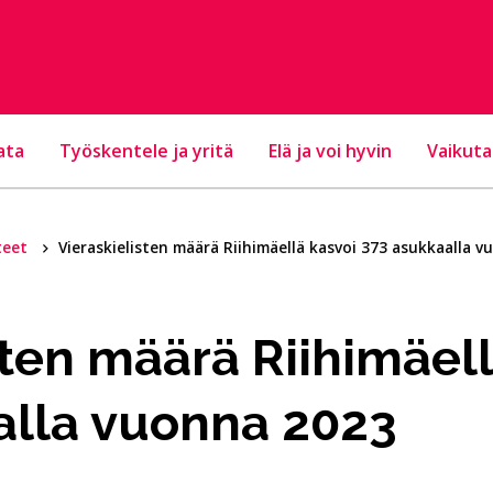
ata
Työskentele ja yritä
Elä ja voi hyvin
Vaikuta
teet
Vieraskielisten määrä Riihimäellä kasvoi 373 asukkaalla 
sten määrä Riihimäell
alla vuonna 2023