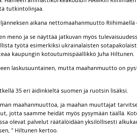
a. Hämeen ammattikorkeakoulun HAMKin Riihimäen k
ä tutkintolinjaa.
jänneksen aikana nettomaahanmuutto Riihimäellä ol
nen meno ja se näyttää jatkuvan myös tulevaisuude
llista työtä esimerkiksi ukrainalaisten sotapakolai
teaa kaupungin kotoutumispäällikkö Juha Hiltunen.
elleen laskusuuntainen, mutta maahanmuutto on py
kellä 35 eri äidinkieltä suomen ja ruotsin lisäksi.
man maahanmuuttoa, ja maahan muuttajat tarvitsev
ut, jotta saamme heidät myös pysymään täällä. Kot
ssa olevat palvelut räätälöidään yksilöllisesti alkuk
n, ” Hiltunen kertoo.