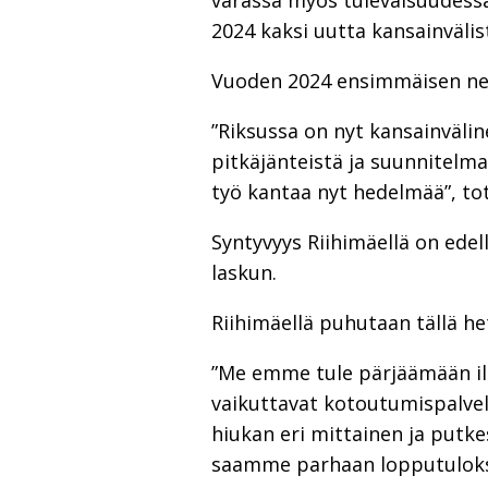
varassa myös tulevaisuudess
2024 kaksi uutta kansainvälist
Vuoden 2024 ensimmäisen nel
”Riksussa on nyt kansainväli
pitkäjänteistä ja suunnitelma
työ kantaa nyt hedelmää”, to
Syntyvyys Riihimäellä on ed
laskun.
Riihimäellä puhutaan tällä het
”Me emme tule pärjäämään il
vaikuttavat kotoutumispalvel
hiukan eri mittainen ja putke
saamme parhaan lopputulokse