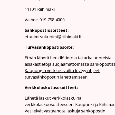
11101 Riihimäki
Vaihde: 019 758 4000
Sähköpostiosoitteet:
etunimi.sukunimi@riihimaki.fi
Turvasähköpostiosoite:
Ethän lähetä henkilötietoja tai arkaluonteisia
asiakastietoja suojaamattomassa sähköpostiss
Kaupungin verkkosivuilta löytyy ohjeet
turvasähköpostin lähettämiseen.
Verkkolaskutusosoitteet:
Lähetä laskut verkkolaskuina
verkkolaskuosoitteeseen. Kaupunki ja Riihimä
Vesi eivät vastaanota laskuja sähköpostin