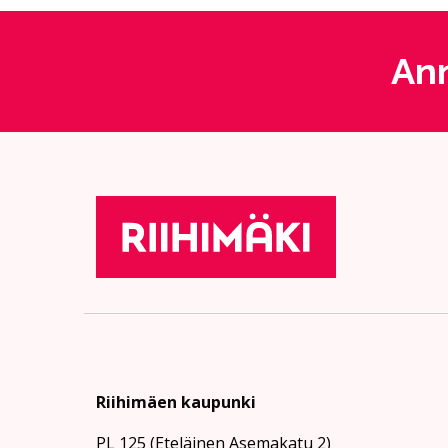
Ann
Riihimäen kaupunki
PL 125 (Eteläinen Asemakatu 2)