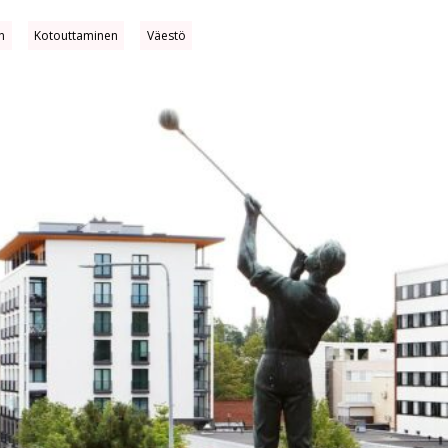
in
Kotouttaminen
Väestö