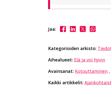
Jaa Facebookissa
Jaa LinkedInissä
Jaa X:ssä
Jaa Wha
Jaa:
Kategorioiden arkisto:
Tiedo
Aihealueet:
Elä ja voi hyvin
Avainsanat:
Kotouttaminen
,
Kaikki artikkelit:
Ajankohtais