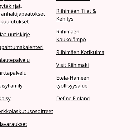
ytäkirjat,
Riihimäen Tilat &
ranhaltijapäätökset
Kehitys
 kuulutukset
Riihimäen
laa uutiskirje
Kaukolämpö
apahtumakalenteri
Riihimäen Kotikulma
lautepalvelu
Visit Riihimäki
rttapalvelu
Etelä-Hämeen
isyFamily
työllisyysalue
Daisy
Define Finland
erkkolaskutusosoitteet
lavaraukset