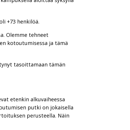
ampuksella aloittaa syksyllä
i +73 henkilöä.
ssa. Olemme tehneet
sten kotoutumisessa ja tämä
stynyt tasoittamaan tämän
at etenkin alkuvaiheessa
outumisen putki on jokaisella
artoituksen perusteella. Näin