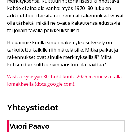
merkityksensä. Kulttuurihistoriallisesti kiinnostava
kohde ei aina ole vanha: myös 1970–80-lukujen
arkkitehtuuri tai sitä nuoremmat rakennukset voivat
olla tärkeitä, mikäli ne ovat aikakautensa edustavia
tai jollain tavalla poikkeuksellisia.
Haluamme kuulla sinun näkemyksesi. Kysely on
tarkoitettu kaikille riihimäkeläisille. Mitkä paikat ja
rakennukset ovat sinulle merkityksellisiä? Miltä
kotiseudun kulttuuriympäristön tila näyttää?
Vastaa kyselyyn 30. huhtikuuta 2026 mennessä tällä
lomakkeella
(docs.google.com).
Yhteystiedot
Vuori Paavo