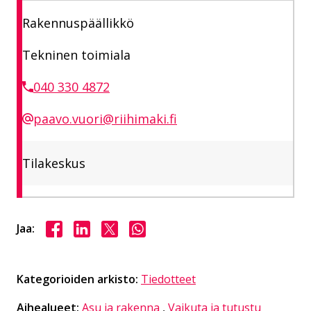
Rakennuspäällikkö
Tekninen toimiala
040 330 4872
paavo.vuori@riihimaki.fi
Tilakeskus
Jaa Facebookissa
Jaa LinkedInissä
Jaa X:ssä
Jaa WhasAppissa
Jaa:
Kategorioiden arkisto:
Tiedotteet
Aihealueet:
Asu ja rakenna
,
Vaikuta ja tutustu