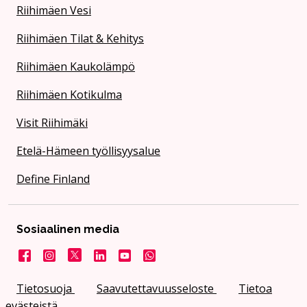
Riihimäen Vesi
Riihimäen Tilat & Kehitys
Riihimäen Kaukolämpö
Riihimäen Kotikulma
Visit Riihimäki
Etelä-Hämeen työllisyysalue
Define Finland
Sosiaalinen media
Facebook
Instagram
X
LinkedIn
YouTube
Kaupunki WhatsApissa
Tietosuoja
Saavutettavuusseloste
Tietoa
evästeistä