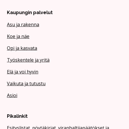
Kaupungin palvelut
Asu ja rakenna
Koe ja näe
Opi ja kasvata
Työskentele ja yritä
Elä ja voi hyvin
Vaikuta ja tutustu
Asioi
Pikalinkit
Esityslistat, pöytäkirjat, viranhaltijapäätökset ja