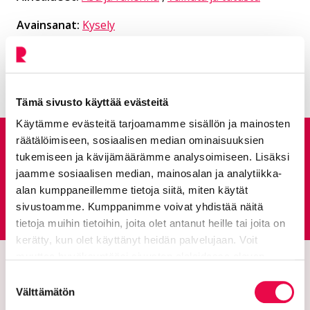
Avainsanat:
Kysely
Kaikki artikkelit:
Ajankohtaista
Tämä sivusto käyttää evästeitä
Käytämme evästeitä tarjoamamme sisällön ja mainosten
räätälöimiseen, sosiaalisen median ominaisuuksien
Anna palautetta
tukemiseen ja kävijämäärämme analysoimiseen. Lisäksi
jaamme sosiaalisen median, mainosalan ja analytiikka-
alan kumppaneillemme tietoja siitä, miten käytät
Palautepalvelu
sivustoamme. Kumppanimme voivat yhdistää näitä
Siirtyy ulkoiselle sivust
tietoja muihin tietoihin, joita olet antanut heille tai joita on
kerätty, kun olet käyttänyt heidän palvelujaan. Voit
muuttaa hyväksyntääsi sivuston alalaidassa olevan
Tietoa evästeistä
linkin kautta.
Suostumuksen
Välttämätön
valinta