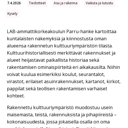
7.4.2026
Tiedotteet
Asu ja rakenna
Vaikuta ja tutustu
Kysely
LAB-ammattikorkeakoulun Parru-hanke kartoittaa
kuntalaisten näkemyksiä ja kiinnostusta oman
alueensa rakennetun kulttuuriympäristön tilasta.
Kulttuurihistoriallisesti merkittävät rakennukset ja
alueet heijastavat paikallista historiaa sekä
rakentamisen ominaispiirteitä eri aikakausilta. Niihin
voivat kuulua esimerkiksi koulut, seurantalot,
virastot, erilaiset asuinrakennukset, kartanot, kirkot,
pappilat sekä teollisen rakentamisen varhaiset
kohteet.
Rakennettu kulttuuriympäristö muodostuu usein
maisemasta, teistä, rakennuksista ja pihapiireistä –
kokonaisuudesta, jossa jokaisella osalla on oma