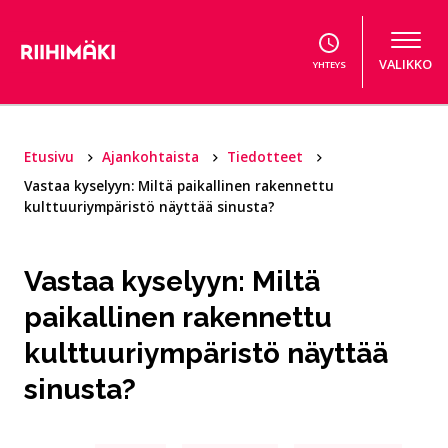
Hyppää sisältöön
VALIKKO
YHTEYS
Etusivu
Ajankohtaista
Tiedotteet
Vastaa kyselyyn: Miltä paikallinen rakennettu
kulttuuriympäristö näyttää sinusta?
Vastaa kyselyyn: Miltä
paikallinen rakennettu
kulttuuriympäristö näyttää
sinusta?